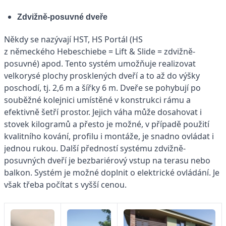
Zdvižně-posuvné dveře
Někdy se nazývají HST, HS Portál (HS
z německého Hebeschiebe = Lift & Slide = zdvižně-
posuvné) apod. Tento systém umožňuje realizovat
velkorysé plochy prosklených dveří a to až do výšky
poschodí, tj. 2,6 m a šířky 6 m. Dveře se pohybují po
souběžné kolejnici umístěné v konstrukci rámu a
efektivně šetří prostor. Jejich váha může dosahovat i
stovek kilogramů a přesto je možné, v případě použití
kvalitního kování, profilu i montáže, je snadno ovládat i
jednou rukou. Další předností systému zdvižně-
posuvných dveří je bezbariérový vstup na terasu nebo
balkon. Systém je možné doplnit o elektrické ovládání. Je
však třeba počítat s vyšší cenou.