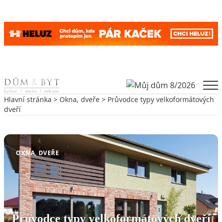
Skip to content
Men
Hlavní stránka
>
Okna, dveře
> Průvodce typy velkoformátových
dveří
Zpět na Okna, dveře
OKNA, DVEŘE
Průvodce typy velkoformátových dveří