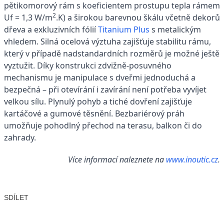
pětikomorový rám s koeficientem prostupu tepla rámem
2
Uf = 1,3 W/m
.K) a širokou barevnou škálu včetně dekorů
dřeva a exkluzivních fólií
Titanium Plus
s metalickým
vhledem. Silná ocelová výztuha zajišťuje stabilitu rámu,
který v případě nadstandardních rozměrů je možné ještě
vyztužit. Díky konstrukci zdvižně-posuvného
mechanismu je manipulace s dveřmi jednoduchá a
bezpečná – při otevírání i zavírání není potřeba vyvíjet
velkou sílu. Plynulý pohyb a tiché dovření zajišťuje
kartáčové a gumové těsnění. Bezbariérový práh
umožňuje pohodlný přechod na terasu, balkon či do
zahrady.
Více informací naleznete na
www.inoutic.cz
.
SDÍLET
Facebook
X
LinkedIn
Email