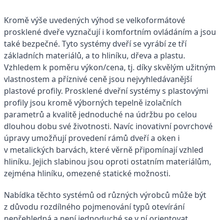
Kromě výše uvedených výhod se velkoformátové
prosklené dveře vyznačují i komfortním ovládáním a jsou
také bezpečné. Tyto systémy dveří se vyrábí ze tří
základních materiálů, a to hliníku, dřeva a plastu.
Vzhledem k poměru výkon/cena, tj. díky skvělým užitným
vlastnostem a příznivé ceně jsou nejvyhledávanější
plastové profily. Prosklené dveřní systémy s plastovými
profily jsou kromě výborných tepelně izolačních
parametrů a kvalitě jednoduché na údržbu po celou
dlouhou dobu své životnosti. Navíc inovativní povrchové
úpravy umožňují provedení rámů dveří a oken i
v metalických barvách, které věrně připomínají vzhled
hliníku. Jejich slabinou jsou oproti ostatním materiálům,
zejména hliníku, omezené statické možnosti.
Nabídka těchto systémů od různých výrobců může být
z důvodu rozdílného pojmenování typů otevírání
nepřehledná a není jednoduché se v ní orientovat.