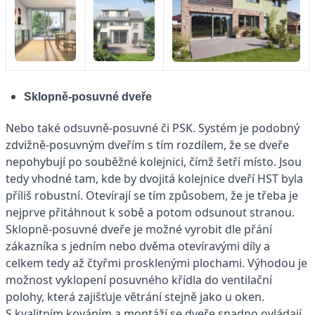
Sklopně-posuvné dveře
Nebo také odsuvně-posuvné či PSK. Systém je podobný
zdvižně-posuvným dveřím s tím rozdílem, že se dveře
nepohybují po souběžné kolejnici, čímž šetří místo. Jsou
tedy vhodné tam, kde by dvojitá kolejnice dveří HST byla
příliš robustní. Otevírají se tím způsobem, že je třeba je
nejprve přitáhnout k sobě a potom odsunout stranou.
Sklopně-posuvné dveře je možné vyrobit dle přání
zákazníka s jedním nebo dvěma otevíravými díly a
celkem tedy až čtyřmi prosklenými plochami. Výhodou je
možnost vyklopení posuvného křídla do ventilační
polohy, která zajišťuje větrání stejně jako u oken.
S kvalitním kováním a montáží se dveře snadno ovládají