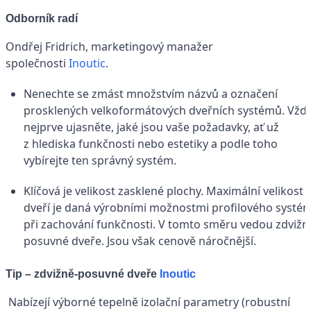
Odborník radí
Ondřej Fridrich, marketingový manažer
společnosti
Inoutic
.
Nenechte se zmást množstvím názvů a označení
prosklených velkoformátových dveřních systémů. Vždy
nejprve ujasněte, jaké jsou vaše požadavky, ať už
z hlediska funkčnosti nebo estetiky a podle toho
vybírejte ten správný systém.
Klíčová je velikost zasklené plochy. Maximální velikost
dveří je daná výrobními možnostmi profilového systé
při zachování funkčnosti. V tomto směru vedou zdvižn
posuvné dveře. Jsou však cenově náročnější.
Tip – zdvižně-posuvné dveře
Inoutic
Nabízejí výborné tepelně izolační parametry (robustní