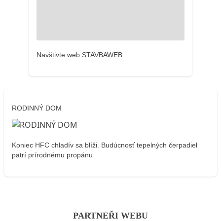
Navštivte web STAVBAWEB
RODINNÝ DOM
Koniec HFC chladív sa blíži. Budúcnosť tepelných čerpadiel
patrí prírodnému propánu
PARTNEŘI WEBU