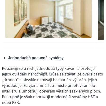
Jednoduché posuvné systémy
Používají se u nich jednodušší typy kování a proto je i
jejich ovládání náročnější. Může se stávat, že dveře často
„drhnou“ a obvykle nemívají bezbariérový práh. Jejich
výhodou je, že významně šetří místo při otevírání do
interiéru a umožňují otevírání větších zasklených ploch.
Postupně je však nahrazují modernější systémy HST a
nebo PSK.