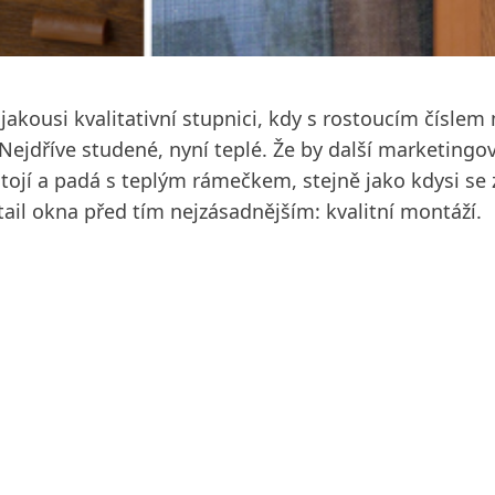
jakousi kvalitativní stupnici, kdy s rostoucím číslem
Nejdříve studené, nyní teplé. Že by další marketingo
 stojí a padá s teplým rámečkem, stejně jako kdysi 
il okna před tím nejzásadnějším: kvalitní montáží.