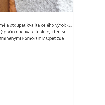
 měla stoupat kvalita celého výrobku.
vý počin dodavatelů oken, kteří se
se zmíněnými komorami? Opět zde