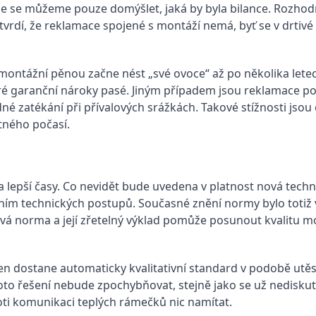
že se můžeme pouze domýšlet, jaká by byla bilance. Rozhod
vrdí, že reklamace spojené s montáží nemá, byť se v drtiv
ntážní pěnou začne nést „své ovoce“ až po několika letech
ré garanční nároky pasé. Jiným případem jsou reklamace po
dné zatékání při přívalových srážkách. Takové stížnosti jso
tného počasí.
a lepší časy. Co nevidět bude uvedena v platnost nová techn
ím technických postupů. Současné znění normy bylo totiž v
Nová norma a její zřetelný výklad pomůže posunout kvalitu m
ken dostane automaticky kvalitativní standard v podobě u
oto řešení nebude zpochybňovat, stejně jako se už nediskut
ti komunikaci teplých rámečků nic namítat.