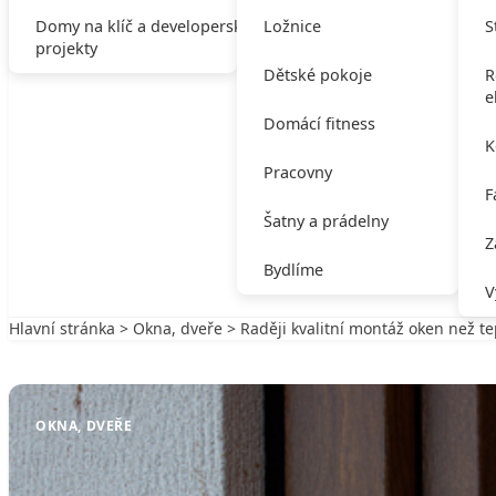
Domy na klíč a developerské
Ložnice
S
projekty
Dětské pokoje
R
e
Domácí fitness
K
Pracovny
F
Šatny a prádelny
Z
Bydlíme
V
Hlavní stránka
>
Okna, dveře
> Raději kvalitní montáž oken než t
Zpět na Okna, dveře
OKNA, DVEŘE