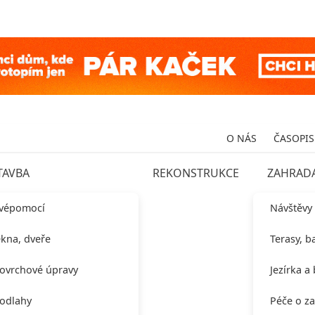
O NÁS
ČASOPIS
TAVBA
REKONSTRUKCE
ZAHRAD
vépomocí
Návštěvy
kna, dveře
Terasy, b
ovrchové úpravy
Jezírka a
odlahy
Péče o z