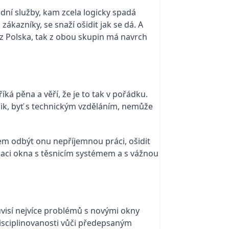
lidní služby, kam zcela logicky spadá
ákazníky, se snaží ošidit jak se dá. A
z Polska, tak z obou skupin má navrch
ká pěna a věří, že je to tak v pořádku.
aik, byť s technickým vzděláním, nemůže
em odbýt onu nepříjemnou práci, ošidit
alaci okna s těsnicím systémem a s vážnou
uvisí nejvíce problémů s novými okny
 disciplinovanosti vůči předepsaným