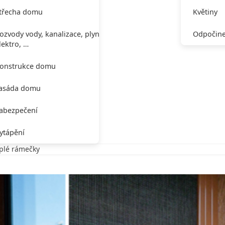
třecha domu
Květiny
ozvody vody, kanalizace, plynu,
Odpočine
lektro, …
onstrukce domu
asáda domu
abezpečení
ytápění
eplé rámečky