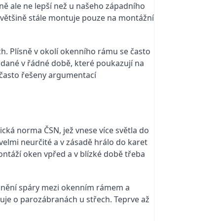
ně ale ne lepší než u našeho západního
é většině stále montuje pouze na montážní
. Plísně v okolí okenního rámu se často
dané v řádné době, které poukazují na
u často řešeny argumentací
ická norma ČSN, jež vnese více světla do
elmi neurčité a v zásadě hrálo do karet
ontáží oken vpřed a v blízké době třeba
těsnění spáry mezi okenním rámem a
uje o parozábranách u střech. Teprve až