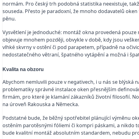
normám. Pro český trh podobná statistika neexistuje, tak
souseda. Přesto je paradoxní, že mnoho dodavatelů oken t
pěnu.
Vysvětlení je jednoduché: montáž okna provedená pouze mo
objevuje mnohem později, obvykle v době, kdy jsou veške
vlhké skvrny v ostění či pod parapetem, případně na očivi
nedostatečného větraní, špatného vytápění a možná i špa
Kvalita na obzoru
Abychom nemluvili pouze v negativech, i u nás se blýská n
problematiky správné instalace oken přesnějším definován
firmám, pro které je klamání zákazníků životní filosofií. 
na úroveň Rakouska a Německa.
Podstatné bude, že běžný spotřebitel plánující výměnu o
ostěním parotěsnými fóliemi či kompri páskami, a nikdo t
bude kvalitní montáž absolutním standardem, nebudu pro