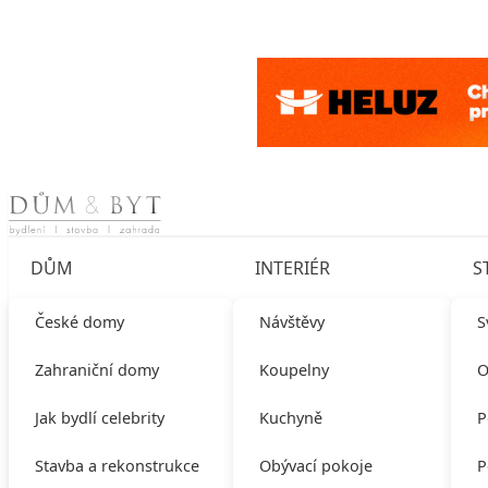
Skip to content
DŮM
INTERIÉR
S
České domy
Návštěvy
S
Zahraniční domy
Koupelny
O
Jak bydlí celebrity
Kuchyně
P
Stavba a rekonstrukce
Obývací pokoje
P