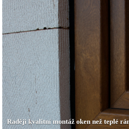
Raději kvalitní montáž oken než teplé r