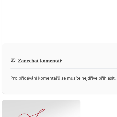
Zanechat komentář
Pro přidávání komentářů se musíte nejdříve
přihlásit
.