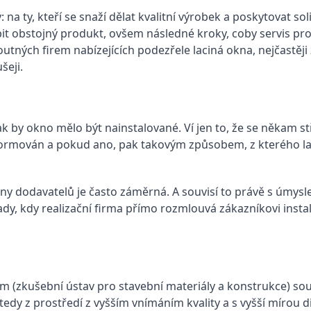
 na ty, kteří se snaží dělat kvalitní výrobek a poskytovat so
t obstojný produkt, ovšem následné kroky, coby servis pro z
ých firem nabízejících podezřele laciná okna, nejčastěji 
šeji.
 by okno mělo být nainstalované. Ví jen to, že se někam stří
informován a pokud ano, pak takovým způsobem, z kterého l
ny dodavatelů je často záměrná. A souvisí to právě s úmysl
pady, kdy realizační firma přímo rozmlouvá zákazníkovi inst
im (zkušební ústav pro stavební materiály a konstrukce) so
, tedy z prostředí z vyšším vnímáním kvality a s vyšší mírou