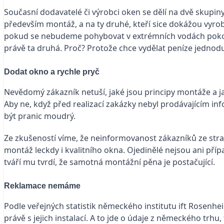
Současní dodavatelé či výrobci oken se dělí na dvě skupiny:
především montáž, a na ty druhé, kteří sice dokážou vyrobi
pokud se nebudeme pohybovat v extrémních vodách pokoutn
právě ta druhá. Proč? Protože chce vydělat peníze jednodu
Dodat okno a rychle pryč
Nevědomý zákazník netuší, jaké jsou principy montáže a jak
Aby ne, když před realizací zakázky nebyl prodávajícím 
být pranic moudrý.
Ze zkušeností víme, že neinformovanost zákazníků ze stra
montáž leckdy i kvalitního okna. Ojedinělé nejsou ani pří
tváří mu tvrdí, že samotná montážní pěna je postačující.
Reklamace nemáme
Podle veřejných statistik německého institutu ift Rosenhe
právě s jejich instalací. A to jde o údaje z německého trhu