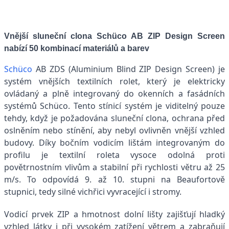
Vnější sluneční clona Schüco AB ZIP Design Screen
nabízí 50 kombinací materiálů a barev
Schüco
AB ZDS (Aluminium Blind ZIP Design Screen) je
systém vnějších textilních rolet, který je elektricky
ovládaný a plně integrovaný do okenních a fasádních
systémů Schüco. Tento stínicí systém je viditelný pouze
tehdy, když je požadována sluneční clona, ochrana před
oslněním nebo stínění, aby nebyl ovlivněn vnější vzhled
budovy. Díky bočním vodicím lištám integrovaným do
profilu je textilní roleta vysoce odolná proti
povětrnostním vlivům a stabilní při rychlosti větru až 25
m/s. To odpovídá 9. až 10. stupni na Beaufortově
stupnici, tedy silné vichřici vyvracející i stromy.
Vodicí prvek ZIP a hmotnost dolní lišty zajišťují hladký
vzhled látky i při vysokém zatížení větrem a zabraňují