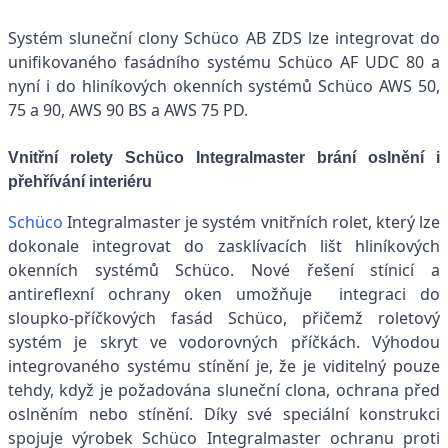
Systém sluneční clony Schüco AB ZDS lze integrovat do
unifikovaného fasádního systému Schüco AF UDC 80 a
nyní i do hliníkových okenních systémů Schüco AWS 50,
75 a 90, AWS 90 BS a AWS 75 PD.
Vnitřní rolety Schüco Integralmaster brání oslnění i
přehřívání interiéru
Schüco
Integralmaster je systém vnitřních rolet, který lze
dokonale integrovat do zasklívacích lišt hliníkových
okenních systémů Schüco. Nové řešení stínicí a
antireflexní ochrany oken umožňuje integraci do
sloupko-příčkových fasád Schüco, přičemž roletový
systém je skryt ve vodorovných příčkách. Výhodou
integrovaného systému stínění je, že je viditelný pouze
tehdy, když je požadována sluneční clona, ochrana před
oslněním nebo stínění. Díky své speciální konstrukci
spojuje výrobek Schüco Integralmaster ochranu proti