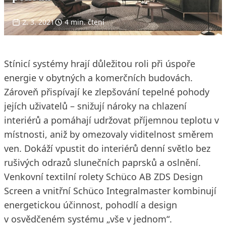
2. 3. 2021
4 min. čtení
Stínicí systémy hrají důležitou roli při úspoře
energie v obytných a komerčních budovách.
Zároveň přispívají ke zlepšování tepelné pohody
jejích uživatelů – snižují nároky na chlazení
interiérů a pomáhají udržovat příjemnou teplotu v
místnosti, aniž by omezovaly viditelnost směrem
ven. Dokáží vpustit do interiérů denní světlo bez
rušivých odrazů slunečních paprsků a oslnění.
Venkovní textilní rolety Schüco AB ZDS Design
Screen a vnitřní Schüco Integralmaster kombinují
energetickou účinnost, pohodlí a design
v osvědčeném systému „vše v jednom“.