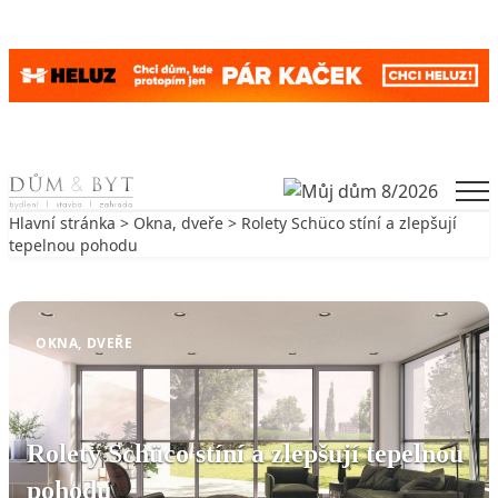
Skip to content
Men
Hlavní stránka
>
Okna, dveře
> Rolety Schüco stíní a zlepšují
tepelnou pohodu
Zpět na Okna, dveře
OKNA, DVEŘE
Rolety Schüco stíní a zlepšují tepelnou
pohodu