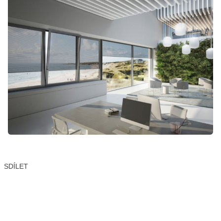
SDÍLET
Facebook
X
LinkedIn
Email