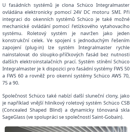
U fasádních systémů je clona Schüco Integralmaster
ovládána elektronicky pomocí 24V DC motoru SMI. Při
integraci do okenních systémů Schüco je také možné
mechanické ovládání pomocí řetízkového vytahovacího
systému. Roletový systém je navržen jako jeden
konstrukční celek. Ve spojení s jednoduchým řešením
zapojení (plug-in) lze systém Integralmaster rychle
nainstalovat do sloupko-příčkových fasád bez nutnosti
dalších elektroinstalačních prací. Systém stínění Schüco
Integralmaster je k dispozici pro fasádní systémy FWS 50
a FWS 60 a rovněž pro okenní systémy Schüco AWS 70,
75 a 90.
Společnost Schüco také nabízí další sluneční clony, jako
je například vnější hliníkový roletový systém Schüco CSB
(Concealed Shaped Blind) a dynamicky tónovaná skla
SageGlass (ve spolupráci se společností Saint-Gobain).