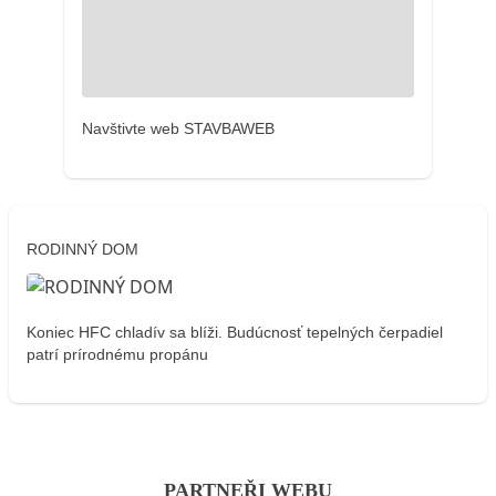
Navštivte web STAVBAWEB
RODINNÝ DOM
Koniec HFC chladív sa blíži. Budúcnosť tepelných čerpadiel
patrí prírodnému propánu
PARTNEŘI WEBU