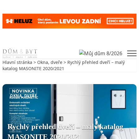
Skip to content
Men
Hlavní stránka
>
Okna, dveře
> Rychlý přehled dveří – malý
katalog MASONITE 2020/2021
Zpět na Okna, dveře
OKNA, DVEŘE
Rychlý přehled dveří – malý katalog
MASONITE 2020/2021