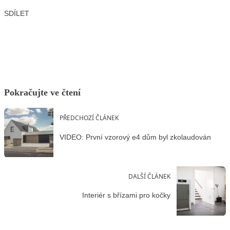
SDÍLET
Facebook
X
LinkedIn
Email
Pokračujte ve čtení
PŘEDCHOZÍ ČLÁNEK
VIDEO: První vzorový e4 dům byl zkolaudován
DALŠÍ ČLÁNEK
Interiér s břízami pro kočky