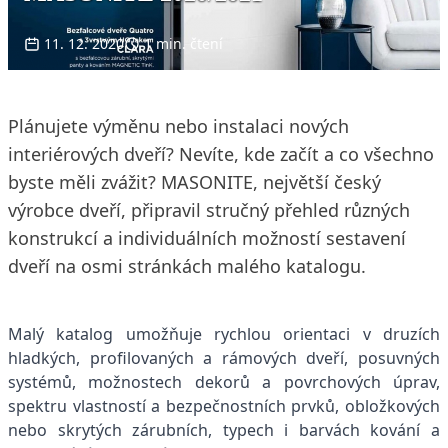
11. 12. 2020
1 min. čtení
Plánujete výměnu nebo instalaci nových
interiérových dveří? Nevíte, kde začít a co všechno
byste měli zvážit? MASONITE, největší český
výrobce dveří, připravil stručný přehled různých
konstrukcí a individuálních možností sestavení
dveří na osmi stránkách malého katalogu.
Malý katalog umožňuje rychlou orientaci v druzích
hladkých, profilovaných a rámových dveří, posuvných
systémů, možnostech dekorů a povrchových úprav,
spektru vlastností a bezpečnostních prvků, obložkových
nebo skrytých zárubních, typech i barvách kování a