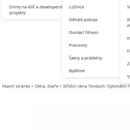
Domy na klíč a developerské
Ložnice
S
projekty
Dětské pokoje
R
e
Domácí fitness
K
Pracovny
F
Šatny a prádelny
Z
Bydlíme
V
Hlavní stránka
>
Okna, dveře
> Střešní okna Tondach: Optimální ř
Zpět na Okna, dveře
OKNA, DVEŘE