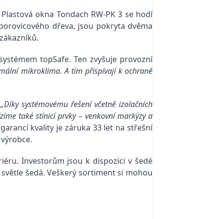
 Plastová okna Tondach RW-PK 3 se hodí
 borovicového dřeva, jsou pokryta dvěma
 zákazníků.
 systémem topSafe. Ten zvyšuje provozní
imální mikroklima. A tím přispívají k ochraně
.
„Díky systémovému řešení včetně izolačních
íme také stínicí prvky – venkovní markýzy a
arancí kvality je záruka 33 let na střešní
o výrobce.
iéru. Investorům jsou k dispozici v šedé
 a světle šedá. Veškerý sortiment si mohou