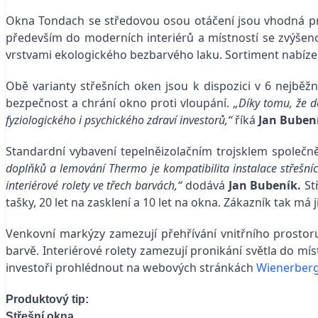
Okna Tondach se středovou osou otáčení jsou vhodná pr
především do moderních interiérů a místností se zvýšen
vrstvami ekologického bezbarvého laku. Sortiment nabíz
Obě varianty střešních oken jsou k dispozici v 6 nejbě
bezpečnost a chrání okno proti vloupání.
„Díky tomu, že d
fyziologického i psychického zdraví investorů,“
říká
Jan Buben
Standardní vybavení tepelněizolačním trojsklem společ
doplňků a lemování Thermo je kompatibilita instalace střešní
interiérové rolety ve třech barvách,“
dodává
Jan Bubeník.
St
tašky, 20 let na zasklení a 10 let na okna. Zákazník tak m
Venkovní markýzy zamezují přehřívání vnitřního prostoru
barvě. Interiérové rolety zamezují pronikání světla do mí
investoři prohlédnout na webových stránkách
Wienerber
Produktový tip:
Střešní okna