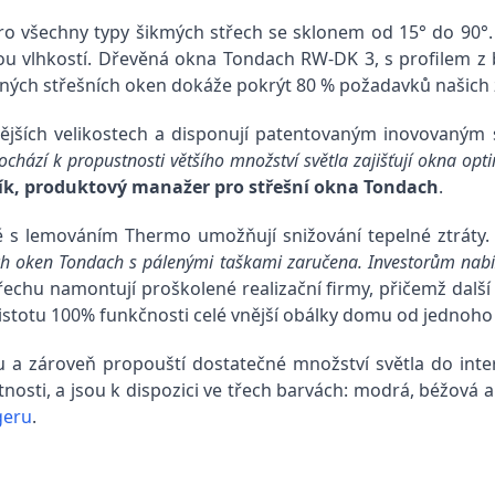
o všechny typy šikmých střech se sklonem od 15° do 90°.
ou vlhkostí. Dřevěná okna Tondach RW-DK 3, s profilem z
ených střešních oken dokáže pokrýt 80 % požadavků našich
žnějších velikostech a disponují patentovaným inovovaným
ochází k propustnosti většího množství světla zajišťují okna opt
ík, produktový manažer pro střešní okna Tondach
.
ně s lemováním Thermo umožňují snižování tepelné ztráty
ch oken Tondach s pálenými taškami zaručena. Investorům nabíz
řechu namontují proškolené realizační firmy, přičemž další g
á jistotu 100% funkčnosti celé vnější obálky domu od jednoh
 a zároveň propouští dostatečné množství světla do inter
stnosti, a jsou k dispozici ve třech barvách: modrá, béžová
geru
.