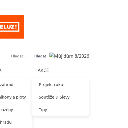
Vyhledávání
A
AKCE
 zahrad
Projekt roku
alkony a ploty
Soutěže & Slevy
 bazény
Tipy
ahradu