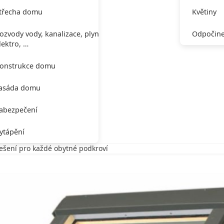
třecha domu
Květiny
ozvody vody, kanalizace, plynu,
Odpočine
lektro, …
onstrukce domu
asáda domu
abezpečení
ytápění
ešení pro každé obytné podkroví