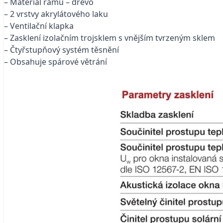
– Materiál rámu – dřevo
– 2 vrstvy akrylátového laku
– Ventilační klapka
– Zasklení izolačním trojsklem s vnějším tvrzeným sklem
– Čtyřstupňový systém těsnění
– Obsahuje spárové větrání