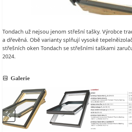
23. 1. 2024
3 min. čtení
Tondach už nejsou jenom střešní tašky. Výrobce trad
a dřevěná. Obě varianty splňují vysoké tepelněizolač
střešních oken Tondach se střešními taškami zaručuje
2024.
Galerie