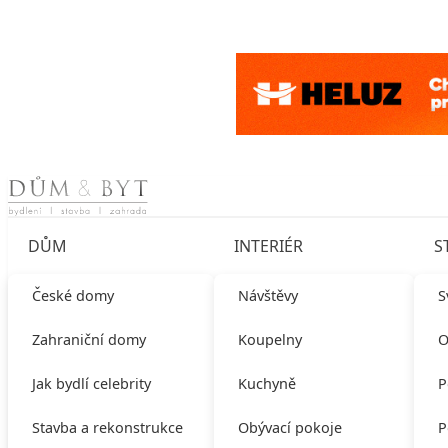
Skip to content
DŮM
INTERIÉR
S
České domy
Návštěvy
S
Zahraniční domy
Koupelny
O
Jak bydlí celebrity
Kuchyně
P
Stavba a rekonstrukce
Obývací pokoje
P