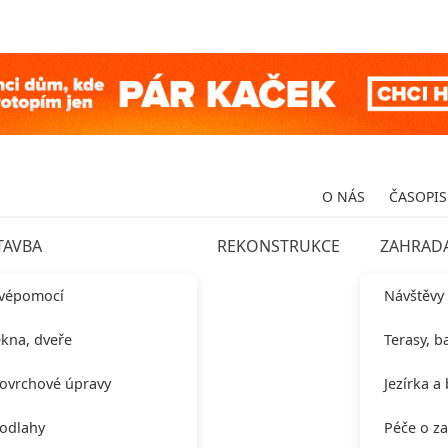
O NÁS
ČASOPIS
TAVBA
REKONSTRUKCE
ZAHRAD
vépomocí
Návštěvy
kna, dveře
Terasy, b
ovrchové úpravy
Jezírka a
odlahy
Péče o z