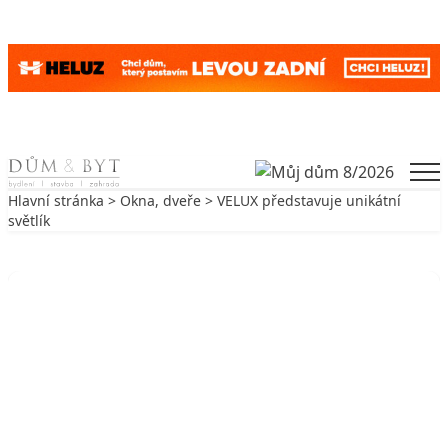
Skip to content
Men
Hlavní stránka
>
Okna, dveře
> VELUX představuje unikátní
světlík
Zpět na Okna, dveře
OKNA, DVEŘE
VELUX představuje unikátní světlík
28. 6. 2017
3 min. čtení