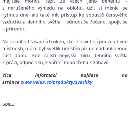
majitelé mohou těžit ze všech jeho benefitů –
z nerušeného výhledu na oblohu, užít si měnící se
rytmus dne, ale také mít přístup ke spoustě čerstvého
vzduchu a denního světla. Jednoduše řečeno, spojit se
s přírodou.
Na rozdíl od fasádních oken, které osvětlují pouze obvod
místnosti, může být světlík umístěn přímo nad oblíbenou
část domu, kde zajistí nejvyšší míru denního světla
k práci, odpočinku, k vaření nebo třeba k zábavě.
Více informací najdete na
stránce
www.velux.cz/produkty/svetliky
SDÍLET
Facebook
X
LinkedIn
Email