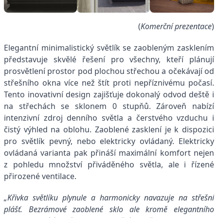
(
Komerční prezentace
)
Elegantní minimalistický světlík se zaobleným zasklením
představuje skvělé řešení pro všechny, kteří plánují
prosvětlení prostor pod plochou střechou a očekávají od
střešního okna více než štít proti nepříznivému počasí.
Tento inovativní design zajišťuje dokonalý odvod deště i
na střechách se sklonem 0 stupňů. Zároveň nabízí
intenzivní zdroj denního světla a čerstvého vzduchu i
čistý výhled na oblohu. Zaoblené zasklení je k dispozici
pro světlík pevný, nebo elektricky ovládaný. Elektricky
ovládaná varianta pak přináší maximální komfort nejen
z pohledu množství přiváděného světla, ale i řízené
přirozené ventilace.
„Křivka světlíku plynule a harmonicky navazuje na střešní
plášť. Bezrámové zaoblené sklo ale kromě elegantního