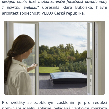
designu nabízí také bezkonkurenční funkčnost odvodu vody
z povrchu světlíku,“
upřesnila Klára Bukolská, hlavní
architekt společnosti VELUX Česká republika.
Pro světlíky se zaobleným zasklením je pro redukci
přehřívání ideální solárně ovládaná venkovní markýza