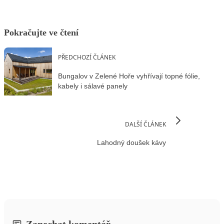
Pokračujte ve čtení
PŘEDCHOZÍ ČLÁNEK
Bungalov v Zelené Hoře vyhřívají topné fólie,
kabely i sálavé panely
DALŠÍ ČLÁNEK
Lahodný doušek kávy
Zanechat komentář