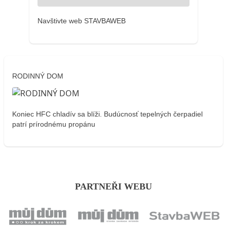
Navštivte web STAVBAWEB
RODINNÝ DOM
Koniec HFC chladív sa blíži. Budúcnosť tepelných čerpadiel
patrí prírodnému propánu
PARTNEŘI WEBU