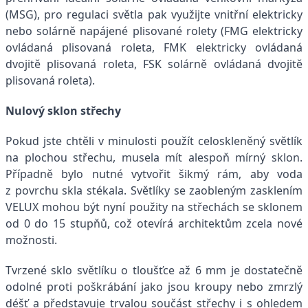
(MSG), pro regulaci světla pak využijte vnitřní elektricky
nebo solárně napájené plisované rolety (FMG elektricky
ovládaná plisovaná roleta, FMK elektricky ovládaná
dvojitě plisovaná roleta, FSK solárně ovládaná dvojitě
plisovaná roleta).
Nulový sklon střechy
Pokud jste chtěli v minulosti použít celoskleněný světlík
na plochou střechu, musela mít alespoň mírný sklon.
Případně bylo nutné vytvořit šikmý rám, aby voda
z povrchu skla stékala. Světlíky se zaobleným zasklením
VELUX mohou být nyní použity na střechách se sklonem
od 0 do 15 stupňů, což otevírá architektům zcela nové
možnosti.
Tvrzené sklo světlíku o tloušťce až 6 mm je dostatečně
odolné proti poškrábání jako jsou kroupy nebo zmrzlý
déšť a představuje trvalou součást střechy i s ohledem