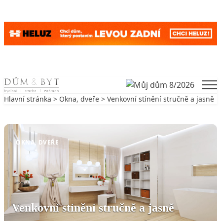
Skip to content
Men
Hlavní stránka
>
Okna, dveře
> Venkovní stínění stručně a jasně
Zpět na Okna, dveře
OKNA, DVEŘE
Venkovní stínění stručně a jasně