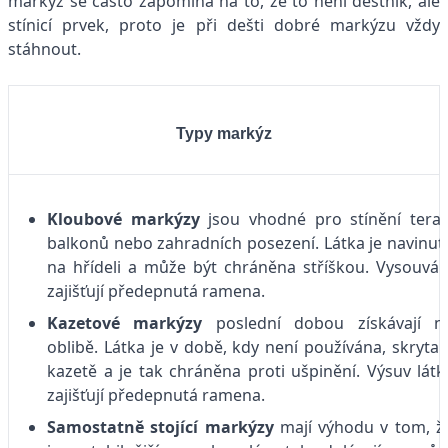
markýz se často zapomíná na to, že to není deštník, ale
stínicí prvek, proto je při dešti dobré markýzu vždy
stáhnout.
Typy markýz
Kloubové markýzy
jsou vhodné pro stínění teras
balkonů nebo zahradních posezení. Látka je navinut
na hřídeli a může být chráněna stříškou. Vysouván
zajišťují předepnutá ramena.
Kazetové markýzy
poslední dobou získávají n
oblibě. Látka je v době, kdy není používána, skryta 
kazetě a je tak chráněna proti ušpinění. Výsuv látk
zajišťují předepnutá ramena.
Samostatně stojící markýzy
mají výhodu v tom, ž