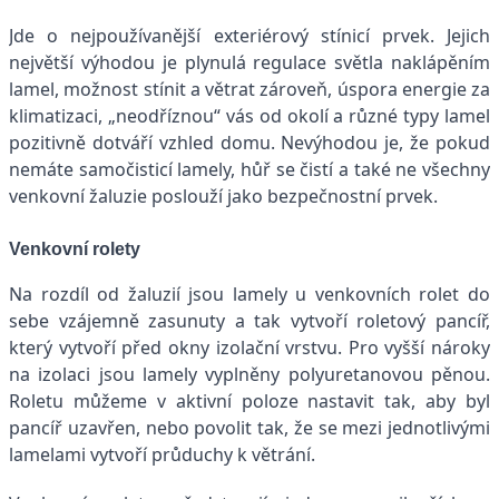
Jde o nejpoužívanější exteriérový stínicí prvek. Jejich
největší výhodou je plynulá regulace světla naklápěním
lamel, možnost stínit a větrat zároveň, úspora energie za
klimatizaci, „neodříznou“ vás od okolí a různé typy lamel
pozitivně dotváří vzhled domu. Nevýhodou je, že pokud
nemáte samočisticí lamely, hůř se čistí a také ne všechny
venkovní žaluzie poslouží jako bezpečnostní prvek.
Venkovní rolety
Na rozdíl od žaluzií jsou lamely u venkovních rolet do
sebe vzájemně zasunuty a tak vytvoří roletový pancíř,
který vytvoří před okny izolační vrstvu. Pro vyšší nároky
na izolaci jsou lamely vyplněny polyuretanovou pěnou.
Roletu můžeme v aktivní poloze nastavit tak, aby byl
pancíř uzavřen, nebo povolit tak, že se mezi jednotlivými
lamelami vytvoří průduchy k větrání.