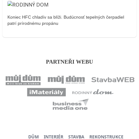
Koniec HFC chladív sa blíži. Budúcnosť tepelných čerpadiel
patrí prírodnému propánu
PARTNEŘI WEBU
DŮM
INTERIÉR
STAVBA
REKONSTRUKCE