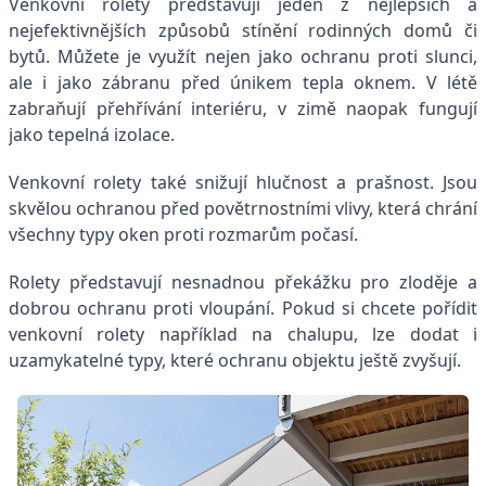
Venkovní rolety představují jeden z nejlepších a
nejefektivnějších způsobů stínění rodinných domů či
bytů. Můžete je využít nejen jako ochranu proti slunci,
ale i jako zábranu před únikem tepla oknem. V létě
zabraňují přehřívání interiéru, v zimě naopak fungují
jako tepelná izolace.
Venkovní rolety také snižují hlučnost a prašnost. Jsou
skvělou ochranou před povětrnostními vlivy, která chrání
všechny typy oken proti rozmarům počasí.
Rolety představují nesnadnou překážku pro zloděje a
dobrou ochranu proti vloupání. Pokud si chcete pořídit
venkovní rolety například na chalupu, lze dodat i
uzamykatelné typy, které ochranu objektu ještě zvyšují.