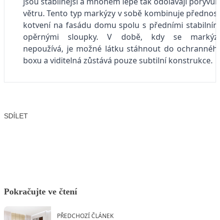
jsou stabilnější a mnohem lépe tak odolávají poryvů
větru. Tento typ markýzy v sobě kombinuje přednost
kotvení na fasádu domu spolu s předními stabilním
opěrnými sloupky. V době, kdy se markýz
nepoužívá, je možné látku stáhnout do ochrannéh
boxu a viditelná zůstává pouze subtilní konstrukce.
SDÍLET
Facebook
X
LinkedIn
Email
Pokračujte ve čtení
PŘEDCHOZÍ ČLÁNEK