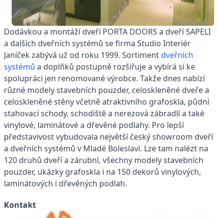
Dodávkou a montáží dveří PORTA DOORS a dveří SAPELI
a dalších dveřních systémů se firma Studio Interiér
Janíček zabývá už od roku 1999. Sortiment
dveřních
systémů
a doplňků postupně rozšiřuje a vybírá si ke
spolupráci jen renomované výrobce. Takže dnes nabízí
různé modely stavebních pouzder, celoskleněné dveře a
celoskleněné stěny včetně atraktivního grafoskla, půdní
stahovací schody, schodiště a nerezová zábradlí a také
vinylové, laminátové a dřevěné podlahy. Pro lepší
představivost vybudovala největší český showroom dveří
a dveřních systémů v Mladé Boleslavi. Lze tam nalézt na
120 druhů dveří a zárubní, všechny modely stavebních
pouzder, ukázky grafoskla i na 150 dekorů vinylových,
laminátových i dřevěných podlah.
Kontakt