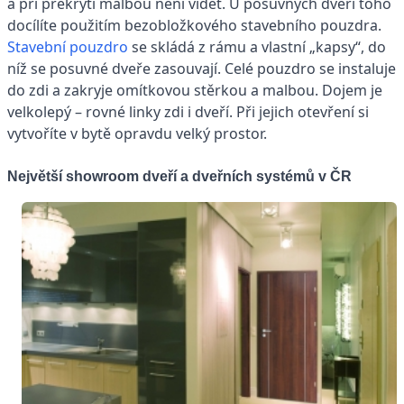
a při překrytí malbou není vidět. U posuvných dveří toho
docílíte použitím bezobložkového stavebního pouzdra.
Stavební pouzdro
se skládá z rámu a vlastní „kapsy“, do
níž se posuvné dveře zasouvají. Celé pouzdro se instaluje
do zdi a zakryje omítkovou stěrkou a malbou. Dojem je
velkolepý – rovné linky zdi i dveří. Při jejich otevření si
vytvoříte v bytě opravdu velký prostor.
Největší showroom dveří a dveřních systémů v ČR