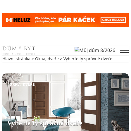
Skip to content
Men
Hlavní stránka
>
Okna, dveře
> Vyberte ty správné dveře
Zpět na Okna, dveře
OKNA, DVEŘE
Vyberte ty správné dveře