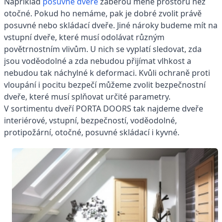
Například
posuvné dveře
zaberou méně prostoru než
otočné. Pokud ho nemáme, pak je dobré zvolit právě
posuvné nebo skládací dveře. Jiné nároky budeme mít na
vstupní dveře, které musí odolávat různým
povětrnostním vlivům. U nich se vyplatí sledovat, zda
jsou voděodolné a zda nebudou přijímat vlhkost a
nebudou tak náchylné k deformaci. Kvůli ochraně proti
vloupání i pocitu bezpečí můžeme zvolit bezpečnostní
dveře, které musí splňovat určité parametry.
V sortimentu dveří PORTA DOORS tak najdeme dveře
interiérové, vstupní, bezpečností, voděodolné,
protipožární, otočné, posuvné skládací i kyvné.