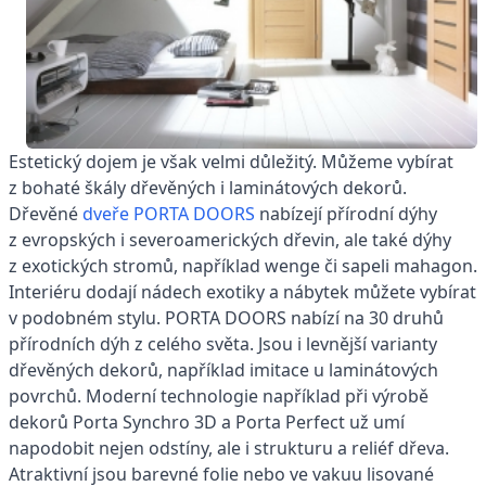
Estetický dojem je však velmi důležitý. Můžeme vybírat
z bohaté škály dřevěných i laminátových dekorů.
Dřevěné
dveře PORTA DOORS
nabízejí přírodní dýhy
z evropských i severoamerických dřevin, ale také dýhy
z exotických stromů, například wenge či sapeli mahagon.
Interiéru dodají nádech exotiky a nábytek můžete vybírat
v podobném stylu. PORTA DOORS nabízí na 30 druhů
přírodních dýh z celého světa. Jsou i levnější varianty
dřevěných dekorů, například imitace u laminátových
povrchů. Moderní technologie například při výrobě
dekorů Porta Synchro 3D a Porta Perfect už umí
napodobit nejen odstíny, ale i strukturu a reliéf dřeva.
Atraktivní jsou barevné folie nebo ve vakuu lisované