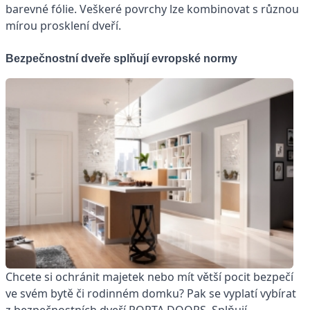
barevné fólie. Veškeré povrchy lze kombinovat s různou
mírou prosklení dveří.
Bezpečnostní dveře splňují evropské normy
Chcete si ochránit majetek nebo mít větší pocit bezpečí
ve svém bytě či rodinném domku? Pak se vyplatí vybírat
z bezpečnostních dveří PORTA DOORS. Splňují