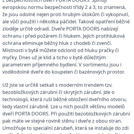
evropskou normu bezpečnosti třídy 2 a 3, to znamená,
že jsou odolné nejen proti hrubým útokům či vykopnutí,
ale vůči použití i několika páčidel. Takové opatření běžné
zloděje určitě odradí. Dveře PORTA DOORS nabízejí
ochranu i před požárem či hlukem. Jejich protihluková
ochrana eliminuje běžný hluk z chodeb či zvenčí.
Místnosti v bytě můžete odclonit od hluku pračky či
myčky. Dnes už je klid a ticho v bytě důležitým
parametrem příjemného bydlení. V sortimentu jsou i
voděodolné dveře do koupelen či bazénových prostor.
Už jste se určitě setkali s moderním trendem tzv.
bezobložkových zárubní či skrytých zárubní. Jde o
technologii, která ruší běžné obložení dveřního otvoru,
tedy vlastní zárubně. Lze u nich použít většinu modelů
dveří PORTA DOORS. Při použití bezobložkových zárubní
pak máte ve stejné rovině stěnu i dveře z obou stran.
Umožňuje to speciální zárubeň, která se instaluje do zdi