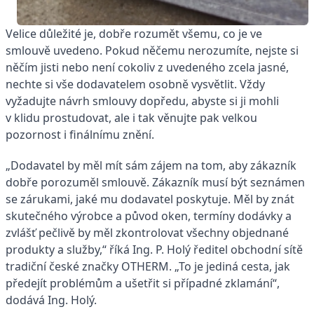
Velice důležité je, dobře rozumět všemu, co je ve
smlouvě uvedeno. Pokud něčemu nerozumíte, nejste si
něčím jisti nebo není cokoliv z uvedeného zcela jasné,
nechte si vše dodavatelem osobně vysvětlit. Vždy
vyžadujte návrh smlouvy dopředu, abyste si ji mohli
v klidu prostudovat, ale i tak věnujte pak velkou
pozornost i finálnímu znění.
„Dodavatel by měl mít sám zájem na tom, aby zákazník
dobře porozuměl smlouvě. Zákazník musí být seznámen
se zárukami, jaké mu dodavatel poskytuje. Měl by znát
skutečného výrobce a původ oken, termíny dodávky a
zvlášť pečlivě by měl zkontrolovat všechny objednané
produkty a služby,“ říká Ing. P. Holý ředitel obchodní sítě
tradiční české značky OTHERM. „To je jediná cesta, jak
předejít problémům a ušetřit si případné zklamání“,
dodává Ing. Holý.