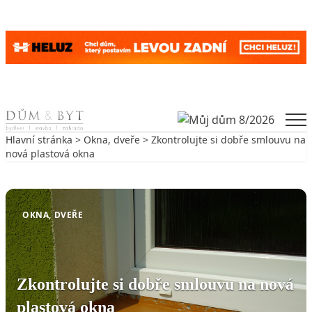
Skip to content
Men
Hlavní stránka
>
Okna, dveře
> Zkontrolujte si dobře smlouvu na
nová plastová okna
Zpět na Okna, dveře
OKNA, DVEŘE
Zkontrolujte si dobře smlouvu na nová
plastová okna