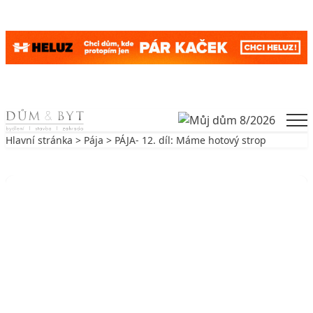
Skip to content
Men
Hlavní stránka
>
Pája
> PÁJA- 12. díl: Máme hotový strop
Zpět na Pája
PÁJA
PÁJA- 12. díl: Máme hotový strop
17. 1. 2009
3 min. čtení