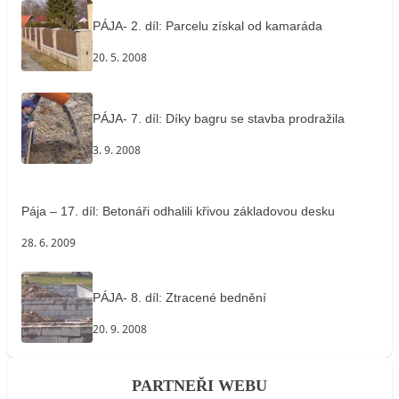
PÁJA- 2. díl: Parcelu získal od kamaráda
20. 5. 2008
PÁJA- 7. díl: Díky bagru se stavba prodražila
3. 9. 2008
Pája – 17. díl: Betonáři odhalili křivou základovou desku
28. 6. 2009
PÁJA- 8. díl: Ztracené bednění
20. 9. 2008
PARTNEŘI WEBU