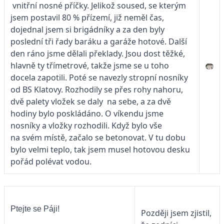
vnitřní nosné příčky. Jelikož soused, se kterým
jsem postavil 80 % přízemí, již neměl čas,
dojednal jsem si brigádníky a za den byly
poslední tři řady baráku a garáže hotové. Další
den ráno jsme dělali překlady. Jsou dost těžké,
hlavně ty třímetrové, takže jsme se u toho
docela zapotili. Poté se navezly stropní nosníky
od BS Klatovy. Rozhodily se přes rohy nahoru,
dvě palety vložek se daly na sebe, a za dvě
hodiny bylo poskládáno. O víkendu jsme
nosníky a vložky rozhodili. Když bylo vše
na svém místě, začalo se betonovat. V tu dobu
bylo velmi teplo, tak jsem musel hotovou desku
pořád polévat vodou.
Ptejte se Páji!
Později jsem zjistil,