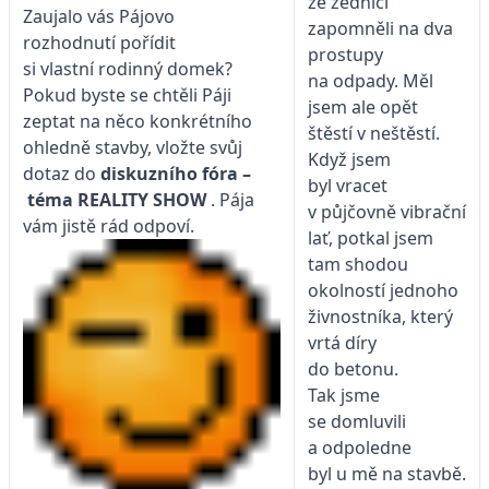
že zedníci
Zaujalo vás Pájovo
zapomněli na dva
rozhodnutí pořídit
prostupy
si vlastní rodinný domek?
na odpady. Měl
Pokud byste se chtěli Páji
jsem ale opět
zeptat na něco konkrétního
štěstí v neštěstí.
ohledně stavby, vložte svůj
Když jsem
dotaz do
diskuzního fóra –
byl vracet
téma
REALITY SHOW
. Pája
v půjčovně vibrační
vám jistě rád odpoví.
lať, potkal jsem
tam shodou
okolností jednoho
živnostníka, který
vrtá díry
do betonu.
Tak jsme
se domluvili
a odpoledne
byl u mě na stavbě.