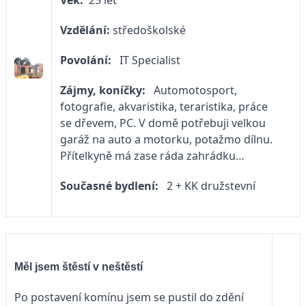
Věk:
25 let
Vzdělání:
středoškolské
Povolání:
IT Specialist
Zájmy, koníčky:
Automotosport,
fotografie, akvaristika, teraristika, práce
se dřevem, PC. V domě potřebuji velkou
garáž na auto a motorku, potažmo dílnu.
Přítelkyně má zase ráda zahrádku…
Současné bydlení:
2 + KK družstevní
Měl jsem štěstí v neštěstí
Po postavení komínu jsem se pustil do zdění