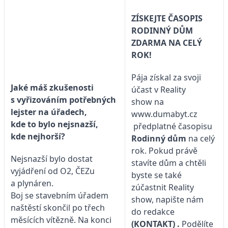
ZÍSKEJTE ČASOPIS
RODINNÝ DŮM
ZDARMA NA CELÝ
ROK!
Pája získal za svoji
Jaké máš zkušenosti
účast v Reality
s vyřizováním potřebných
show na
lejster na úřadech,
www.dumabyt.cz
kde to bylo nejsnazší,
předplatné časopisu
kde nejhorší?
Rodinný dům
na celý
rok. Pokud právě
Nejsnazší bylo dostat
stavíte dům a chtěli
vyjádření od O2, ČEZu
byste se také
a plynáren.
zúčastnit Reality
Boj se stavebním úřadem
show, napište nám
naštěstí skončil po třech
do redakce
měsících vítězně. Na konci
(KONTAKT)
.
Podělíte