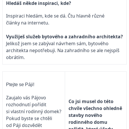
Hledáš někde inspiraci, kde?
Inspiraci hledám, kde se dá. Čtu hlavně různé
články na internetu.
Využiješ služeb bytového a zahradního architekta?
Jelikož jsem se zabýval návrhem sám, bytového
architekta nepotřebuji. Na zahradního se ale nejspíš
obrátím.
Ptejte se Páji!
Zaujalo vás Pájovo
Co jsi musel do této
rozhodnutí pořídit
chvíle všechno ohledně
si vlastní rodinný domek?
stavby nového
Pokud byste se chtěli
rodinného domu
od Páji dozvědět
zařídit, které úřady