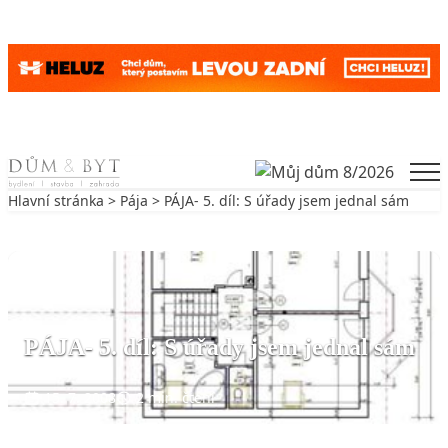
Skip to content
Men
Hlavní stránka
>
Pája
> PÁJA- 5. díl: S úřady jsem jednal sám
Zpět na Pája
PÁJA
PÁJA- 5. díl: S úřady jsem jednal sám
15. 7. 2008
2 min. čtení