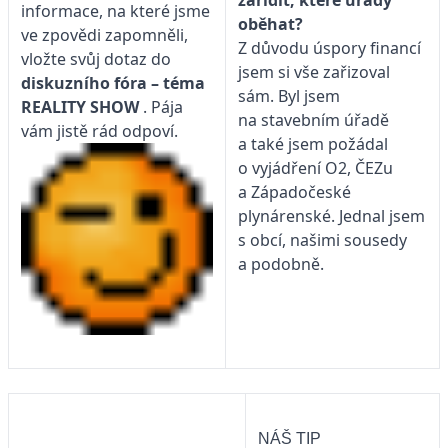
informace, na které jsme
oběhat?
ve zpovědi zapomněli,
Z důvodu úspory financí
vložte svůj dotaz do
jsem si vše zařizoval
diskuzního fóra – téma
sám. Byl jsem
REALITY SHOW
. Pája
na stavebním úřadě
vám jistě rád odpoví.
a také jsem požádal
o vyjádření O2, ČEZu
a Západočeské
plynárenské. Jednal jsem
s obcí, našimi sousedy
a podobně.
NÁŠ TIP