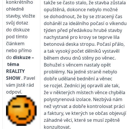
konkrétního
takže se často stalo, že stavba zůstala
ohledně
opuštěná, dokonce nebylo možné
stavby, vložte
se dohodnout, že by se ztracený čas
svůj dotaz
doháněl za ideálního počasí o víkendu
do diskuze
týden před předávkou hrubé stavby
pod tímto
nachystané pro krovy se teprve lila
článkem
betonová deska stropu. Počasí přálo,
nebo přímo
a tak vysoký počet dělníků vystavěl
do
diskuze –
během dvou dnů stěny po věnec.
téma
Bohužel s věncem nastaly opět
REALITY
problémy. Na jedné straně nebylo
SHOW
. Pavel
dobře udělané bednění a věnec
vám jistě rád
se rozjel. Zedníci jej opravili ale tak,
odpoví.
že v některých místech věnce chyběla
polystyrenová izolace. Nezbývá nám
než vytrvat a dobře kontrolovat práci
a faktury, ve kterých se občas objevují
záhadné věci, které se musí zpětně
konzultovat