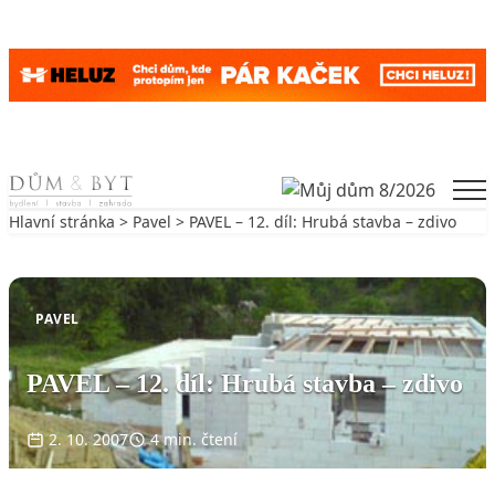
Skip to content
Men
Hlavní stránka
>
Pavel
> PAVEL – 12. díl: Hrubá stavba – zdivo
Zpět na Pavel
PAVEL
PAVEL – 12. díl: Hrubá stavba – zdivo
2. 10. 2007
4 min. čtení