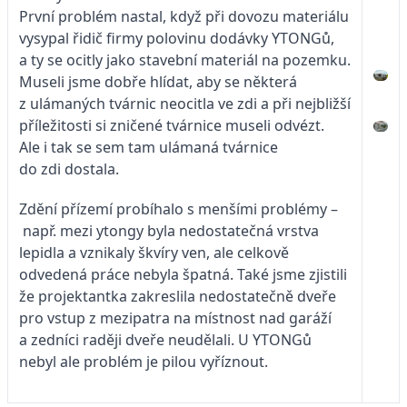
První problém nastal, když při dovozu materiálu
vysypal řidič firmy polovinu dodávky YTONGů,
a ty se ocitly jako stavební materiál na pozemku.
Museli jsme dobře hlídat, aby se některá
z ulámaných tvárnic neocitla ve zdi a při nejbližší
příležitosti si zničené tvárnice museli odvézt.
Ale i tak se sem tam ulámaná tvárnice
do zdi dostala.
Zdění přízemí probíhalo s menšími problémy –
např. mezi ytongy byla nedostatečná vrstva
lepidla a vznikaly škvíry ven, ale celkově
odvedená práce nebyla špatná. Také jsme zjistili
že projektantka zakreslila nedostatečně dveře
pro vstup z mezipatra na místnost nad garáží
a zedníci raději dveře neudělali. U YTONGů
nebyl ale problém je pilou vyříznout.