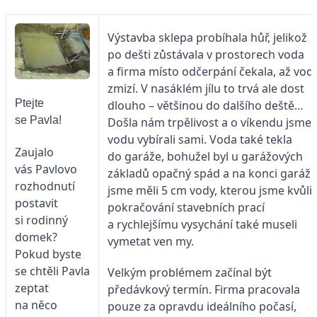
Výstavba sklepa probíhala hůř, jelikož
po dešti zůstávala v prostorech voda
a firma místo odčerpání čekala, až vod
zmizí. V nasáklém jílu to trvá ale dost
Ptejte
dlouho – většinou do dalšího deště…
se Pavla!
Došla nám trpělivost a o víkendu jsme
vodu vybírali sami. Voda také tekla
Zaujalo
do garáže, bohužel byl u garážových
vás Pavlovo
základů opačný spád a na konci garáže
rozhodnutí
jsme měli 5 cm vody, kterou jsme kvůli
postavit
pokračování stavebních prací
si rodinný
a rychlejšímu vysychání také museli
domek?
vymetat ven my.
Pokud byste
se chtěli Pavla
Velkým problémem začínal být
zeptat
předávkový termín. Firma pracovala
na něco
pouze za opravdu ideálního počasí,