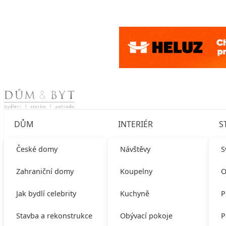
Skip to content
DŮM
INTERIÉR
S
České domy
Návštěvy
S
Zahraniční domy
Koupelny
O
Jak bydlí celebrity
Kuchyně
P
Stavba a rekonstrukce
Obývací pokoje
P