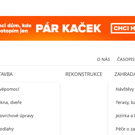
O NÁS
ČASOPIS
TAVBA
REKONSTRUKCE
ZAHRAD
vépomocí
Návštěvy
kna, dveře
Terasy, b
ovrchové úpravy
Jezírka a
odlahy
Péče o z