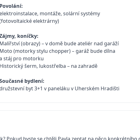
Povolání:
elektroinstalace, montáže, solární systémy
(fotovoltaické elektrárny)
Zájmy, koníčky:
Malířství (obrazy) – v domě bude ateliér nad garáží
Moto (motorky stylu chopper) – garáž bude dílna
a stáj pro motorku
Historický šerm, lukostřelba – na zahradě
Současné bydlení:
družstevní byt 3+1 v paneláku v Uherském Hradišti
k? Pokud byste se chtěli Pavla zeptat na něco konkrétního o