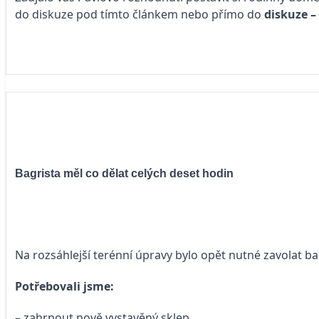
do diskuze pod tímto článkem nebo přímo do
diskuze 
Bagrista měl co dělat celých deset hodin
Na rozsáhlejší terénní úpravy bylo opět nutné zavolat ba
Potřebovali jsme:
– zahrnout nově vystavěný sklep