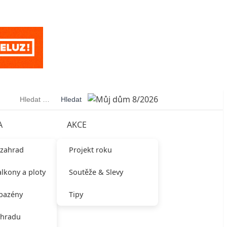
Vyhledávání
A
AKCE
 zahrad
Projekt roku
alkony a ploty
Soutěže & Slevy
 bazény
Tipy
ahradu