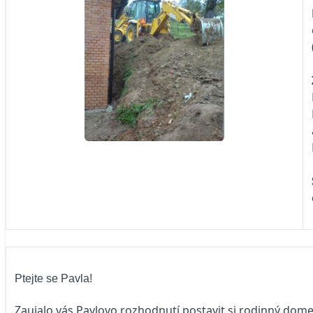
Ptejte se Pavla!
Zaujalo vás Pavlovo rozhodnutí postavit si rodinný dome