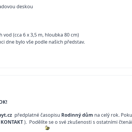
kladovou deskou
 vod (cca 6 x 3,5 m, hloubka 80 cm)
nci dne bylo vše podle našich představ.
OK!
yt.cz
předplatné časopisu
Rodinný dům
na celý rok. Poku
(
KONTAKT
). Podělíte se o své zkušenosti s ostatními čtená