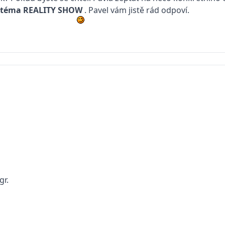
– téma
REALITY SHOW
. Pavel vám jistě rád odpoví.
gr.