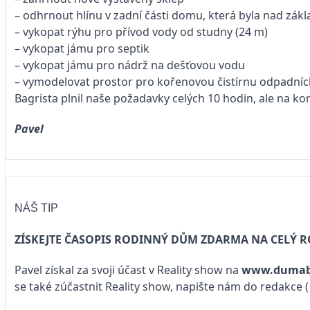
– odhrnout hlínu v zadní části domu, která byla nad zá
– vykopat rýhu pro přívod vody od studny (24 m)
– vykopat jámu pro septik
– vykopat jámu pro nádrž na dešťovou vodu
– vymodelovat prostor pro kořenovou čistírnu odpadních
Bagrista plnil naše požadavky celých 10 hodin, ale na ko
Pavel
NÁŠ TIP
ZÍSKEJTE ČASOPIS RODINNÝ DŮM ZDARMA NA CELÝ R
Pavel získal za svoji účast v Reality show na
www.dumab
se také zúčastnit Reality show, napište nám do redakce