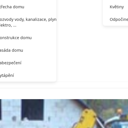
třecha domu
Květiny
ozvody vody, kanalizace, plynu,
Odpočine
lektro, …
onstrukce domu
asáda domu
abezpečení
ytápění