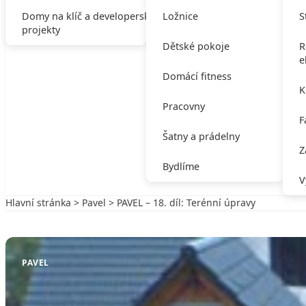
Domy na klíč a developerské
Ložnice
S
projekty
Dětské pokoje
R
e
Domácí fitness
K
Pracovny
F
Šatny a prádelny
Z
Bydlíme
V
Hlavní stránka
>
Pavel
> PAVEL – 18. díl: Terénní úpravy
Zpět na Pavel
PAVEL