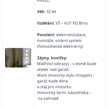
PAVEL:
Věk:
32 let
Vzdělání:
VŠ – VUT FEI Brno
Povolání:
elektroinstalace,
montáže, solární systém
(fotovoltaické elektrárny)
Zájmy, koníčky:
Malířství (obrazy) – v domě bude
ateliér nad garáží
Moto (motorky stylu chopper) –
garáž bude dílna
a stáj pro motorku
Historický šerm, lukostřelba –
na zahradě