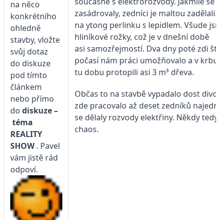
současně s elektrorozvody. Jakmile se 
na něco
zasádrovaly, zedníci je maltou zadělali.
konkrétního
na ytong perlinku s lepidlem. Všude js
ohledně
hliníkové rožky, což je v dnešní době
stavby, vložte
asi samozřejmostí. Dva dny poté zdi štu
svůj dotaz
počasí nám práci umožňovalo a v krbu
do diskuze
tu dobu protopili asi 3 m³ dřeva.
pod tímto
článkem
Občas to na stavbě vypadalo dost divo
nebo přímo
zde pracovalo až deset zedníků najedn
do
diskuze –
se dělaly rozvody elektřiny. Někdy tedy
téma
chao
REALITY
SHOW
. Pavel
vám jistě rád
odpoví.