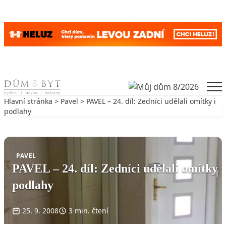
Skip to content
Men
Hlavní stránka
>
Pavel
> PAVEL – 24. díl: Zedníci udělali omítky i
podlahy
Zpět na Pavel
PAVEL
PAVEL – 24. díl: Zedníci udělali omítky i
podlahy
25. 9. 2008
3 min. čtení