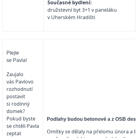
Současné bydlení:
družstevní byt 3+1 v paneláku
v Uherském Hradišti
Ptejte
se Pavla!
Zaujalo
vás Pavlovo
rozhodnutí
postavit
si rodinný
domek?
Pokud byste
Podlahy budou betonové a z OSB des
se chtěli Pavla
Omítky se dělaly na přelomu února a 
zeptat