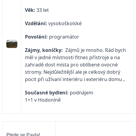
Věk:
33 let
Vzdělání:
vysokoškolské
Povolání:
programátor
Zájmy, koníčky:
Zájmů je mnoho. Rád bych
měl v jedné místnosti fitnes přístroje a na
zahradě dost místa pro oblíbené ovocné
stromy. Nejdůležitější ale je celkový dobrý
pocit při užívaní interiéru i exteriéru domu
.
Současné bydlení:
podnájem
1+1 v Hodoníně
Ptejte se Pavla!