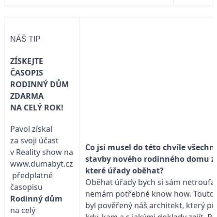
NÁŠ TIP
ZÍSKEJTE
ČASOPIS
RODINNÝ DŮM
ZDARMA
NA CELÝ ROK!
Pavol získal
za svoji účast
Co jsi musel do této chvíle všech
v Reality show na
stavby nového rodinného domu za
www.dumabyt.cz
které úřady oběhat?
předplatné
Oběhat úřady bych si sám netroufal
časopisu
nemám potřebné know how. Touto
Rodinný dům
byl pověřený náš architekt, který př
na celý
kdy, kam a s jakými doklady zajít. P