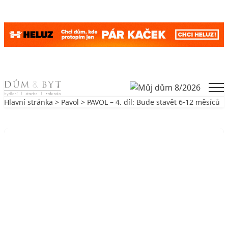
Skip to content
Men
Hlavní stránka
>
Pavol
> PAVOL – 4. díl: Bude stavět 6-12 měsíců
Zpět na Pavol
PAVOL
PAVOL – 4. díl: Bude stavět 6-12
měsíců
28. 2. 2009
3 min. čtení