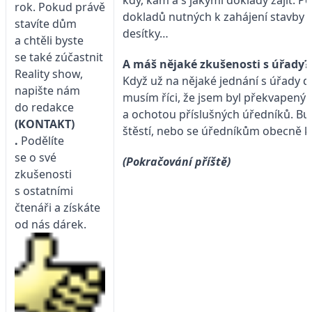
rok. Pokud právě
dokladů nutných k zahájení stavby 
stavíte dům
desítky…
a chtěli byste
se také zúčastnit
A máš nějaké zkušenosti s úřady?
Reality show,
Když už na nějaké jednání s úřady d
napište nám
musím říci, že jsem byl překvapený v
do redakce
a ochotou příslušných úředníků. Bu
(KONTAKT)
štěstí, nebo se úředníkům obecně kř
.
Podělíte
se o své
(Pokračování příště)
zkušenosti
s ostatními
čtenáři a získáte
od nás dárek.