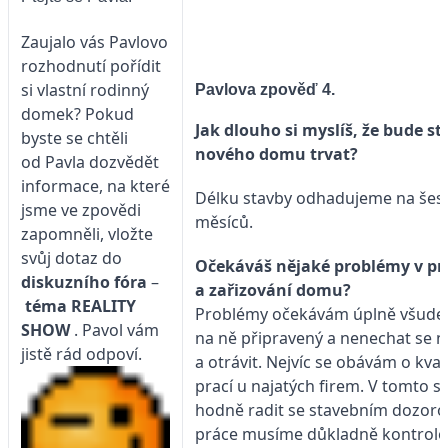
Zaujalo vás Pavlovo
rozhodnutí pořídit
si vlastní rodinný
Pavlova zpověď 4.
domek? Pokud
Jak dlouho si myslíš, že bude s
byste se chtěli
nového domu trvat?
od Pavla dozvědět
informace, na které
Délku stavby odhadujeme na šest
jsme ve zpovědi
měsíců.
zapomněli, vložte
svůj dotaz do
Očekáváš nějaké problémy v p
diskuzního fóra
–
a zařizování domu?
téma
REALITY
Problémy očekávám úplně všude, a
SHOW
. Pavol vám
na ně připravený a nenechat se n
jistě rád odpoví.
a otrávit. Nejvíc se obávám o kva
prací u najatých firem. V tomto
hodně radit se stavebním dozor
práce musíme důkladně kontrolo