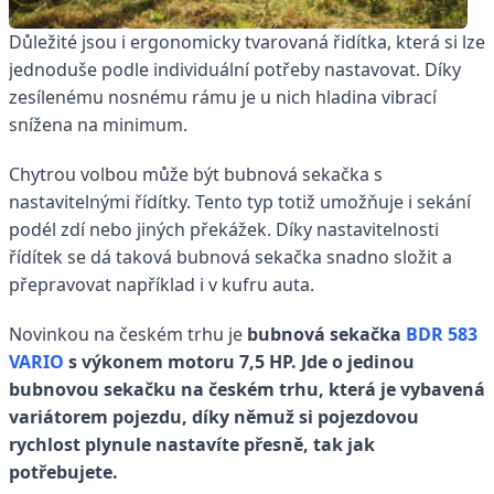
Důležité jsou i ergonomicky tvarovaná řidítka, která si lze
jednoduše podle individuální potřeby nastavovat. Díky
zesílenému nosnému rámu je u nich hladina vibrací
snížena na minimum.
Chytrou volbou může být bubnová sekačka s
nastavitelnými řídítky. Tento typ totiž umožňuje i sekání
podél zdí nebo jiných překážek. Díky nastavitelnosti
řídítek se dá taková bubnová sekačka snadno složit a
přepravovat například i v kufru auta.
Novinkou na českém trhu je
b
ubnová sekačka
BDR 583
VARIO
s výkonem motoru 7,5 HP. Jde o jedinou
bubnovou sekačku na českém trhu, která je vybavená
variátorem pojezdu, díky němuž si pojezdovou
rychlost plynule nastavíte přesně, tak jak
potřebujete
.