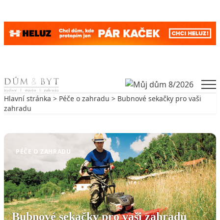
Skip to content
Men
Hlavní stránka
>
Péče o zahradu
> Bubnové sekačky pro vaši
zahradu
Zpět na Péče o zahradu
PÉČE O ZAHRADU
Bubnové sekačky pro vaši zahradu