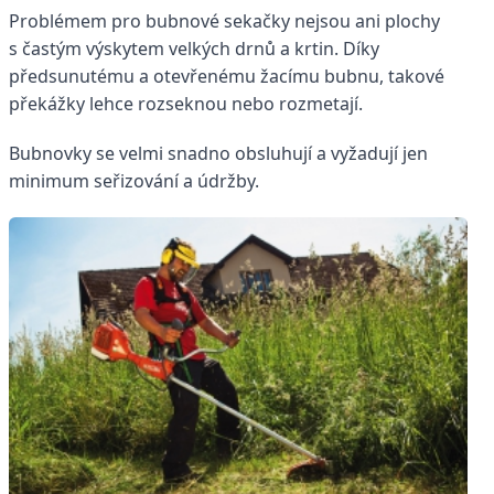
Problémem pro bubnové sekačky nejsou ani plochy
s častým výskytem velkých drnů a krtin. Díky
předsunutému a otevřenému žacímu bubnu, takové
překážky lehce rozseknou nebo rozmetají.
Bubnovky se velmi snadno obsluhují a vyžadují jen
minimum seřizování a údržby.