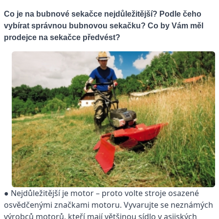
Co je na bubnové sekačce nejdůležitější? Podle čeho
vybírat správnou bubnovou sekačku? Co by Vám měl
prodejce na sekačce předvést?
● Nejdůležitější je motor – proto volte stroje osazené
osvědčenými značkami motoru. Vyvarujte se neznámých
výrobců motorů, kteří mají většinou sídlo v asijských