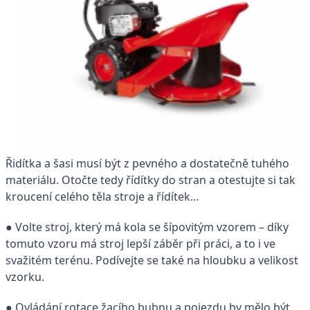
Řidítka a šasi musí být z pevného a dostatečně tuhého
materiálu. Otočte tedy řídítky do stran a otestujte si tak
kroucení celého těla stroje a řídítek…
● Volte stroj, který má kola se šípovitým vzorem – díky
tomuto vzoru má stroj lepší záběr při práci, a to i ve
svažitém terénu. Podívejte se také na hloubku a velikost
vzorku.
● Ovládání rotace žacího bubnu a pojezdu by mělo být