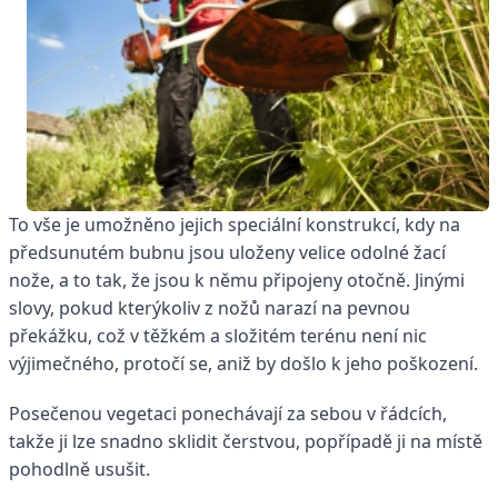
To vše je umožněno jejich speciální konstrukcí, kdy na
předsunutém bubnu jsou uloženy velice odolné žací
nože, a to tak, že jsou k němu připojeny otočně. Jinými
slovy, pokud kterýkoliv z nožů narazí na pevnou
překážku, což v těžkém a složitém terénu není nic
výjimečného, protočí se, aniž by došlo k jeho poškození.
Posečenou vegetaci ponechávají za sebou v řádcích,
takže ji lze snadno sklidit čerstvou, popřípadě ji na místě
pohodlně usušit.