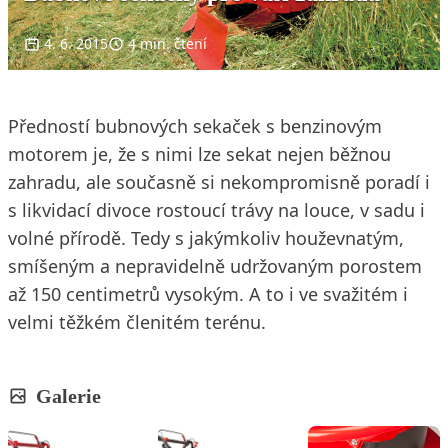
4. 6. 2015
4 min. čtení
Předností bubnových sekaček s benzinovým
motorem je, že s nimi lze sekat nejen běžnou
zahradu, ale současně si nekompromisně poradí i
s likvidací divoce rostoucí trávy na louce, v sadu i
volné přírodě. Tedy s jakýmkoliv houževnatým,
smíšeným a nepravidelně udržovaným porostem
až 150 centimetrů vysokým. A to i ve svažitém i
velmi těžkém členitém terénu.
Galerie