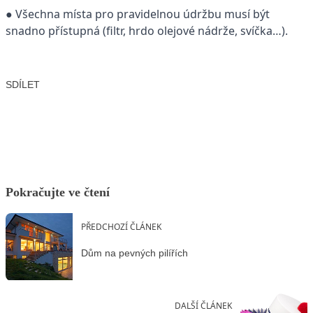
● Všechna místa pro pravidelnou údržbu musí být
snadno přístupná (filtr, hrdo olejové nádrže, svíčka…).
SDÍLET
Facebook
X
LinkedIn
Email
Pokračujte ve čtení
PŘEDCHOZÍ ČLÁNEK
Dům na pevných pilířích
DALŠÍ ČLÁNEK