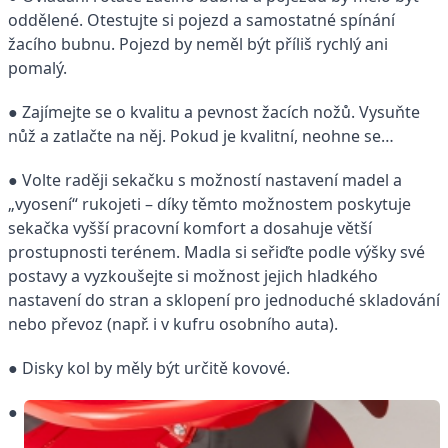
oddělené. Otestujte si pojezd a samostatné spínání
žacího bubnu. Pojezd by neměl být příliš rychlý ani
pomalý.
● Zajímejte se o kvalitu a pevnost žacích nožů. Vysuňte
nůž a zatlačte na něj. Pokud je kvalitní, neohne se…
● Volte raději sekačku s možností nastavení madel a
„vyosení“ rukojeti – díky těmto možnostem poskytuje
sekačka vyšší pracovní komfort a dosahuje větší
prostupnosti terénem. Madla si seřiďte podle výšky své
postavy a vyzkoušejte si možnost jejich hladkého
nastavení do stran a sklopení pro jednoduché skladování
nebo převoz (např. i v kufru osobního auta).
● Disky kol by měly být určitě kovové.
●