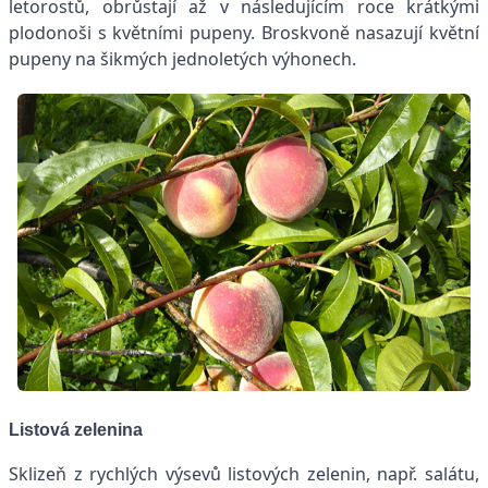
letorostů, obrůstají až v následujícím roce krátkými
plodonoši s květními pupeny. Broskvoně nasazují květní
pupeny na šikmých jednoletých výhonech.
Listová zelenina
Sklizeň z rychlých výsevů listových zelenin, např. salátu,