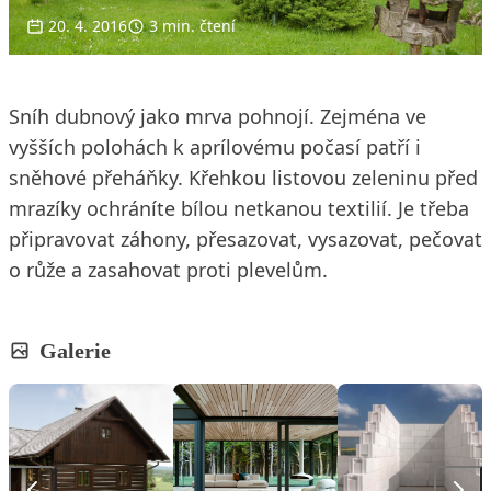
20. 4. 2016
3 min. čtení
Sníh dubnový jako mrva pohnojí. Zejména ve
vyšších polohách k aprílovému počasí patří i
sněhové přeháňky. Křehkou listovou zeleninu před
mrazíky ochráníte bílou netkanou textilií. Je třeba
připravovat záhony, přesazovat, vysazovat, pečovat
o růže a zasahovat proti plevelům.
Galerie