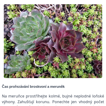
Čas prořezávání broskvoní a meruněk
Na meruňce prostříhejte kolmé, bujné neplodné loňské
výhony. Zahušťují korunu. Ponechte jen vhodný počet