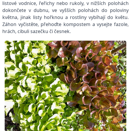
listové vodnice, řeřichy nebo rukoly, v nižších polohách
dokončete v dubnu, ve vyšších polohách do poloviny
května, jinak listy hořknou a rostliny vybíhají do květu.
Záhon vyčistěte, přehoďte kompostem a vysejte fazole,
hrách, cibuli sazečku či česnek.