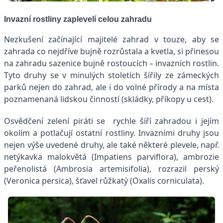
Invazní rostliny zaplevelí celou zahradu
Nezkušení začínající majitelé zahrad v touze, aby se
zahrada co nejdříve bujně rozrůstala a kvetla, si přinesou
na zahradu sazenice bujně rostoucích – invazních rostlin.
Tyto druhy se v minulých stoletích šířily ze zámeckých
parků nejen do zahrad, ale i do volné přírody a na místa
poznamenaná lidskou činností (skládky, příkopy u cest).
Osvědčení zelení piráti se rychle šíří zahradou i jejím
okolím a potlačují ostatní rostliny. Invazními druhy jsou
nejen výše uvedené druhy, ale také některé plevele, např.
netýkavka malokvětá (Impatiens parviflora), ambrozie
peřenolistá (Ambrosia artemisifolia), rozrazil perský
(Veronica persica), šťavel růžkatý (Oxalis corniculata).