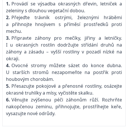
1.
Provádí se výsadba okrasných dřevin, letniček a
zeleniny s dlouhou vegetační dobou.
2.
Přejeďte trávník ostrými, železnými hráběmi
a přihnojte hnojivem s příměsí prostředků proti
mechu.
3.
Připravte záhony pro mečíky, jiřiny a letničky.
I u okrasných rostlin dodržujte střídání druhů na
záhony a zásadu – vyšší rostliny v pozadí nízké na
okraji.
4.
Ovocné stromy můžete sázet do konce dubna.
U starších stromů nezapomeňte na postřik proti
houbovým chorobám.
5.
Přesazujte pokojové a přenosné rostliny, osázejte
okrasné truhlíky a mísy, vyčistěte skalku.
6.
Věnujte zvýšenou péči záhonům růží. Rozhrňte
nakopčenou zeminu, přihnojujte, prostříhejte keře,
vysazujte nové odrůdy.