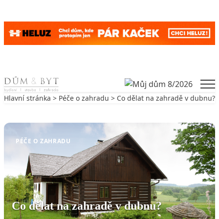
Skip to content
Men
Hlavní stránka
>
Péče o zahradu
> Co dělat na zahradě v dubnu?
Zpět na Péče o zahradu
PÉČE O ZAHRADU
Co dělat na zahradě v dubnu?