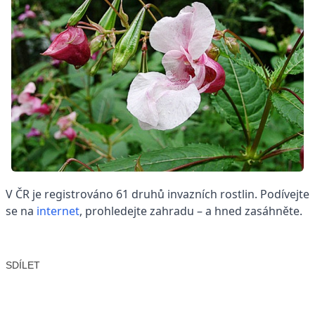
V ČR je registrováno 61 druhů invazních rostlin. Podívejte
se na
internet
, prohledejte zahradu – a hned zasáhněte.
SDÍLET
Facebook
X
LinkedIn
Email