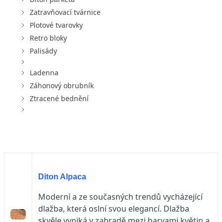
Zatravňovací tvárnice
Plotové tvarovky
Retro bloky
Palisády
Ladenna
Záhonový obrubník
Ztracené bednění
Diton Alpaca
Moderní a ze současných trendů vycházející
dlažba, která oslní svou elegancí. Dlažba
skvěle vyniká v zahradě mezi barvami květin a