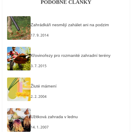
PODOBNÉ ČLÁNKY
Zahrádkáři nesmějí zahálet ani na podzim
17. 9. 2014
Křovinořezy pro rozmanité zahradní terény
3. 7. 2015
Žluté mámení
2. 2. 2004
Užitková zahrada v lednu
14. 1. 2007