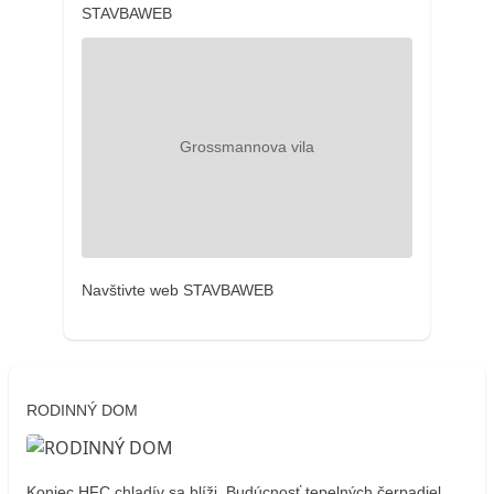
STAVBAWEB
Navštivte web STAVBAWEB
RODINNÝ DOM
Koniec HFC chladív sa blíži. Budúcnosť tepelných čerpadiel