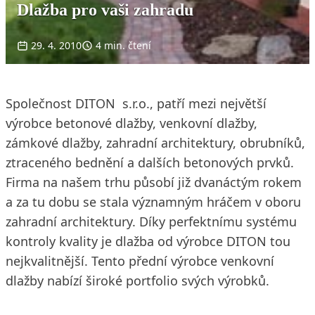
Dlažba pro vaši zahradu
29. 4. 2010
4 min. čtení
Společnost DITON s.r.o., patří mezi největší
výrobce betonové dlažby, venkovní dlažby,
zámkové dlažby, zahradní architektury, obrubníků,
ztraceného bednění a dalších betonových prvků.
Firma na našem trhu působí již dvanáctým rokem
a za tu dobu se stala významným hráčem v oboru
zahradní architektury. Díky perfektnímu systému
kontroly kvality je dlažba od výrobce DITON tou
nejkvalitnější. Tento přední výrobce venkovní
dlažby nabízí široké portfolio svých výrobků.