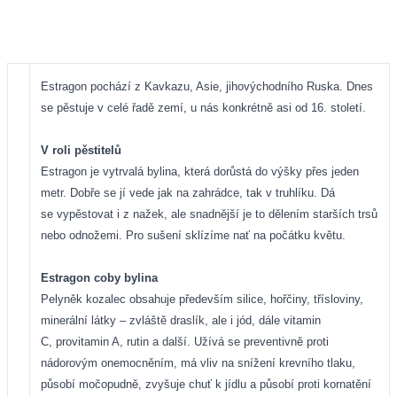
Estragon pochází z Kavkazu, Asie, jihovýchodního Ruska. Dnes
se pěstuje v celé řadě zemí, u nás konkrétně asi od 16. století.
V roli pěstitelů
Estragon je vytrvalá bylina, která dorůstá do výšky přes jeden
metr. Dobře se jí vede jak na zahrádce, tak v truhlíku. Dá
se vypěstovat i z nažek, ale snadnější je to dělením starších trsů
nebo odnožemi. Pro sušení sklízíme nať na počátku květu.
Estragon coby bylina
Pelyněk kozalec obsahuje především silice, hořčiny, třísloviny,
minerální látky – zvláště draslík, ale i jód, dále vitamin
C, provitamin A, rutin a další. Užívá se preventivně proti
nádorovým onemocněním, má vliv na snížení krevního tlaku,
působí močopudně, zvyšuje chuť k jídlu a působí proti kornatění