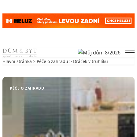
Skip to content
Men
Hlavní stránka
>
Péče o zahradu
> Dráček v truhlíku
Zpět na Péče o zahradu
PÉČE O ZAHRADU