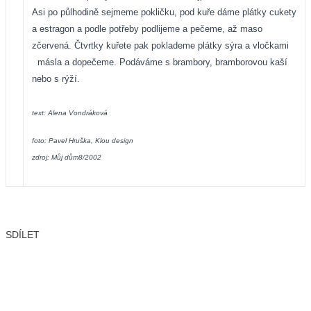
Asi po půlhodině sejmeme pokličku, pod kuře dáme plátky cukety
a estragon a podle potřeby podlijeme a pečeme, až maso
zčervená. Čtvrtky kuřete pak poklademe plátky sýra a vločkami
másla a dopečeme. Podáváme s brambory, bramborovou kaší
nebo s rýží.
text: Alena Vondráková
foto: Pavel Hruška, Klou design
zdroj: Můj dům8/2002
SDÍLET
Facebook
X
LinkedIn
Email