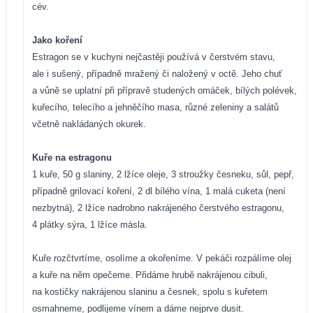
cév.
Jako koření
Estragon se v kuchyni nejčastěji používá v čerstvém stavu,
ale i sušený, případně mražený či naložený v octě. Jeho chuť
a vůně se uplatní při přípravě studených omáček, bílých polévek,
kuřecího, telecího a jehněčího masa, různé zeleniny a salátů
včetně nakládaných okurek.
Kuře na estragonu
1 kuře, 50 g slaniny, 2 lžíce oleje, 3 stroužky česneku, sůl, pepř,
případně grilovací koření,
2 dl bílého vína, 1 malá cuketa (není
nezbytná), 2 lžíce nadrobno nakrájeného čerstvého estragonu,
4 plátky sýra, 1 lžíce másla.
Kuře rozčtvrtíme, osolíme a okořeníme. V pekáči rozpálíme olej
a kuře na něm opečeme. Přidáme hrubě nakrájenou cibuli,
na kostičky nakrájenou slaninu a česnek, spolu s kuřetem
osmahneme, podlijeme vínem a dáme nejprve dusit.