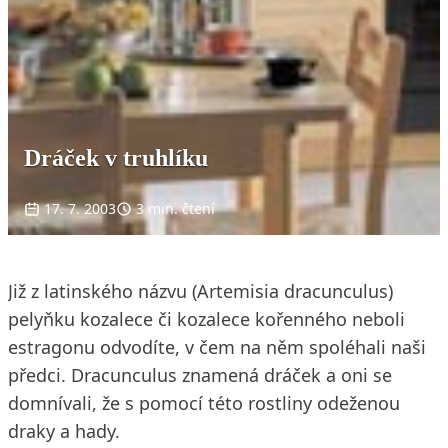
Dráček v truhlíku
17. 7. 2003
3 min. čtení
Již z latinského názvu (Artemisia dracunculus)
pelyňku kozalece či kozalece kořenného neboli
estragonu odvodíte, v čem na něm spoléhali naši
předci. Dracunculus znamená dráček a oni se
domnívali, že s pomocí této rostliny odeženou
draky a hady.