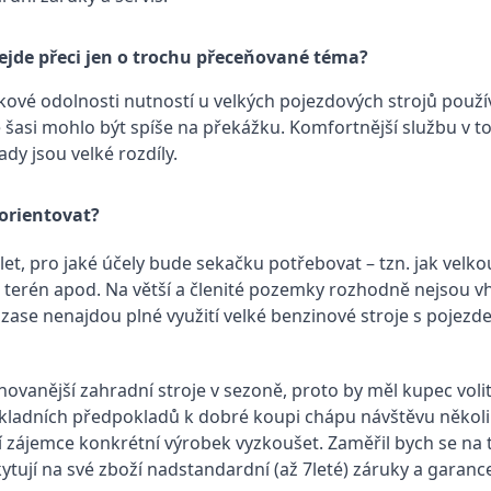
ejde přeci jen o trochu přeceňované téma?
kové odolnosti nutností u velkých pojezdových strojů použí
é šasi mohlo být spíše na překážku. Komfortnější službu v t
ady jsou velké rozdíly.
orientovat?
let, pro jaké účely bude sekačku potřebovat – tzn. jak vel
 má terén apod. Na větší a členité pozemky rozhodně nejsou 
se nenajdou plné využití velké benzinové stroje s pojezdem
ovanější zahradní stroje v sezoně, proto by měl kupec voli
základních předpokladů k dobré koupi chápu návštěvu někol
zájemce konkrétní výrobek vyzkoušet. Zaměřil bych se na ty 
skytují na své zboží nadstandardní (až 7leté) záruky a garan