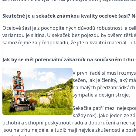
Skutečně je u sekaček známkou kvality ocelové šasi? N
Ocelové šasi je z pochopitelných důvodů robustnosti a cel
variantou je slitina. U sekaček bez pojezdu by ovšem těžk
samozřejmě za předpokladu, že jde o kvalitní materiál – i t
Jak by se měl potenciální zákazník na současném trhu 
V první řadě si musí rozmys
sečen, jak je členitý, jaký
na malých předzahrádkách za
sympatie a design stroje.
Sekačka patří mezi nejexpon
každý rok). Jako jeden ze 
ochotni a schopni poskytnout radu a doporučení a nechají 
jsou na trhu nejdéle, a tudíž mají nejvíce zkušeností a po