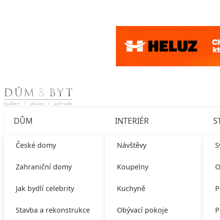
Skip to content
DŮM
INTERIÉR
S
České domy
Návštěvy
S
Zahraniční domy
Koupelny
O
Jak bydlí celebrity
Kuchyně
P
Stavba a rekonstrukce
Obývací pokoje
P