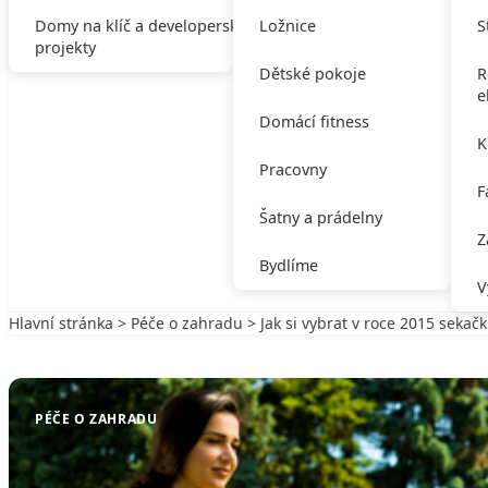
Domy na klíč a developerské
Ložnice
S
projekty
Dětské pokoje
R
e
Domácí fitness
K
Pracovny
F
Šatny a prádelny
Z
Bydlíme
V
Hlavní stránka
>
Péče o zahradu
> Jak si vybrat v roce 2015 sekač
Zpět na Péče o zahradu
PÉČE O ZAHRADU