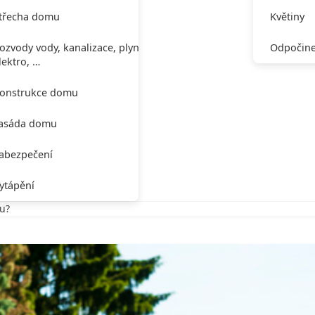
třecha domu
Květiny
ozvody vody, kanalizace, plynu,
Odpočine
lektro, …
onstrukce domu
asáda domu
abezpečení
ytápění
ku?