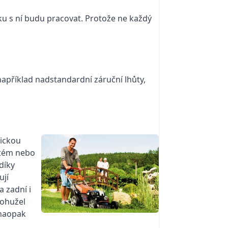
ku s ní budu pracovat. Protože ne každý
 například nadstandardní záruční lhůty,
tickou
itém nebo
díky
ují
 zadní i
bohužel
 naopak