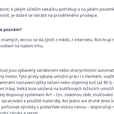
jasnit, k jakým účelům sekačku potřebuji a na jakém pozem
notit, je dobré se obrátit na prověřeného prodejce.
ce poznám?
námých, leccos se dá zjistit z médií, z internetu. Roli hrají
působení na našem trhu.
kud jsou vybaveny variátorem nebo vícerychlostní automa
ý motor. Tyto prvky výbavy umožní práci i v členitém, svaž
ntrální nastavení výšky sečení nebo objemný koš (až 80 l), 
í trávy. Velká kola uložená na kuličkových ložiscích umožň
y disponují systémem 4v1 – tzn. zvládnou sběr, mulčování a
 zpracování a použité materiály. Ani jedno ani druhé dnes 
é pořizovat výrobky s podezřele nízkou cenou – doporučuji
rdní záruky a servis.