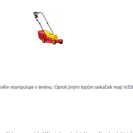
skvěle manipuluje v terénu. Oproti jiným typům sekaček mají niž