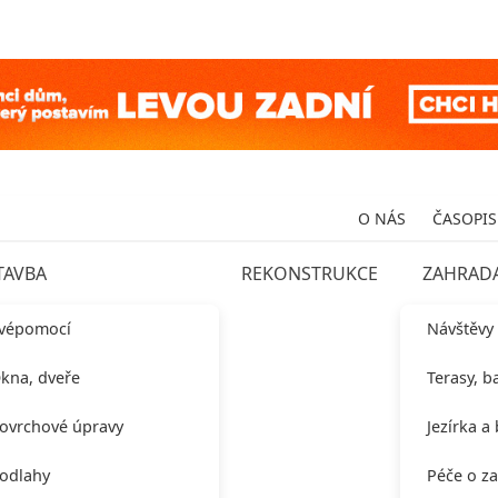
O NÁS
ČASOPIS
TAVBA
REKONSTRUKCE
ZAHRAD
vépomocí
Návštěvy
kna, dveře
Terasy, b
ovrchové úpravy
Jezírka a
odlahy
Péče o z