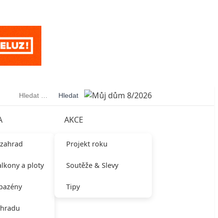
Vyhledávání
A
AKCE
 zahrad
Projekt roku
alkony a ploty
Soutěže & Slevy
 bazény
Tipy
ahradu