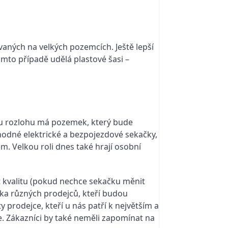
vaných na velkých pozemcích. Ještě lepší
omto případě udělá plastové šasi –
kou rozlohu má pozemek, který bude
vhodné elektrické a bezpojezdové sekačky,
. Velkou roli dnes také hrají osobní
t kvalitu (pokud nechce sekačku měnit
ika různých prodejců, kteří budou
prodejce, kteří u nás patří k největším a
ce. Zákazníci by také neměli zapomínat na