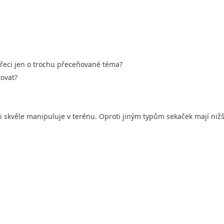
přeci jen o trochu přeceňované téma?
tovat?
imi skvěle manipuluje v terénu. Oproti jiným typům sekaček mají niž