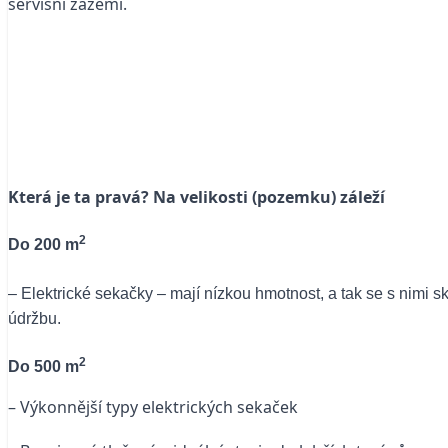
servisní zázemí.
Která je ta pravá? Na velikosti (pozemku) záleží
2
Do 200 m
– Elektrické sekačky – mají nízkou hmotnost, a tak se s nimi 
údržbu.
2
Do 500 m
– Výkonnější typy elektrických sekaček