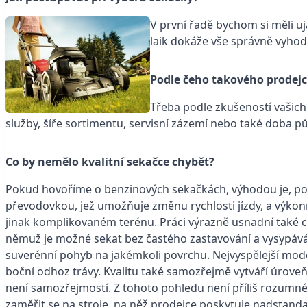
V první řadě bychom si měli u
laik dokáže vše správně vyhod
Podle čeho takového prodej
Třeba podle zkušeností vašich z
služby, šíře sortimentu, servisní zázemí nebo také doba 
Co by nemělo kvalitní sekačce chybět?
Pokud hovoříme o benzinových sekačkách, výhodou je, po
převodovkou, jež umožňuje změnu rychlosti jízdy, a výkonn
jinak komplikovaném terénu. Práci výrazně usnadní také ce
němuž je možné sekat bez častého zastavování a vysypáván
suverénní pohyb na jakémkoli povrchu. Nejvyspělejší model
boční odhoz trávy. Kvalitu také samozřejmě vytváří úroveň
není samozřejmostí. Z tohoto pohledu není příliš rozumn
zaměřit se na stroje, na něž prodejce poskytuje nadstanda