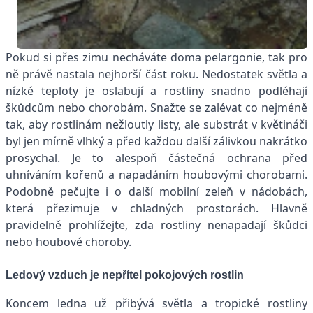
Pokud si přes zimu necháváte doma pelargonie, tak pro
ně právě nastala nejhorší část roku. Nedostatek světla a
nízké teploty je oslabují a rostliny snadno podléhají
škůdcům nebo chorobám. Snažte se zalévat co nejméně
tak, aby rostlinám nežloutly listy, ale substrát v květináči
byl jen mírně vlhký a před každou další zálivkou nakrátko
prosychal. Je to alespoň částečná ochrana před
uhníváním kořenů a napadáním houbovými chorobami.
Podobně pečujte i o další mobilní zeleň v nádobách,
která přezimuje v chladných prostorách. Hlavně
pravidelně prohlížejte, zda rostliny nenapadají škůdci
nebo houbové choroby.
Ledový vzduch je nepřítel pokojových rostlin
Koncem ledna už přibývá světla a tropické rostliny