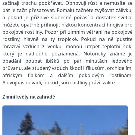
začínají trochu pookřávat. Obnovují růst a nemusíte se
bát je začít přesazovat. Pomalu začněte zvyšovat zálivku,
a pokud je příznivé slunečné počasí a dostatek světla,
můžete opatrně přihnojit nízkou koncentrací hnojiva pro
pokojové rostliny. Pozor při zimním větrání na pokojové
rostliny, hlavně na ty tropické. Pokud na ně pustíte
mrazivý vzduch z venku, mohou utrpět teplotní šok,
který je nadlouho poznamená. Notoricky známé je
opadání poupat ibišků po pár minutách ledového
průvanu, ale studený vzduch škodí i fíkusům, orchidejím,
africkým fialkám a dalším pokojovým rostlinám.
A dvojnásob vadí, pokud jsou rostliny právě zalité.
Zimní květy na zahradě