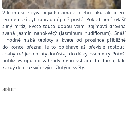
V lednu sice bývá největší zima z celého roku, ale přece
jen nemusí být zahrada úplně pustá. Pokud není zvlášť
silný mráz, kvete touto dobou velmi zajímavá dřevina
zvaná jasmín nahokvětý (Jasminum nudiflorum). Snáší
i hodně nízké teploty a kvete od prosince přibližně
do konce března. Je to poléhavě až převisle rostoucí
chabý keř, jeho pruty dorůstají do délky dva metry. Potěší
poblíž vstupu do zahrady nebo vstupu do domu, kde
každý den rozsvítí svými žlutými květy.
SDÍLET
Facebook
X
LinkedIn
Email