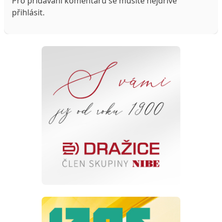
Pro přidávání komentářů se musíte nejdříve
přihlásit
.