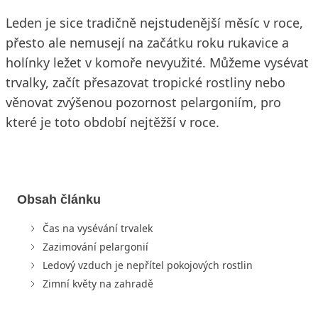
Leden je sice tradičně nejstudenější měsíc v roce,
přesto ale nemusejí na začátku roku rukavice a
holínky ležet v komoře nevyužité. Můžeme vysévat
trvalky, začít přesazovat tropické rostliny nebo
věnovat zvýšenou pozornost pelargoniím, pro
které je toto období nejtěžší v roce.
Obsah článku
Čas na vysévání trvalek
Zazimování pelargonií
Ledový vzduch je nepřítel pokojových rostlin
Zimní květy na zahradě