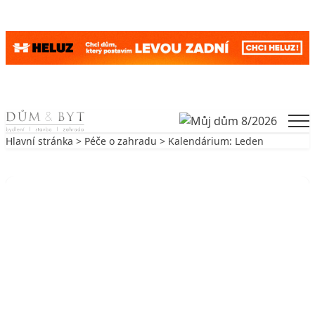
Skip to content
Men
Hlavní stránka
>
Péče o zahradu
> Kalendárium: Leden
Zpět na Péče o zahradu
PÉČE O ZAHRADU
Kalendárium: Leden
12. 1. 2016
3 min. čtení