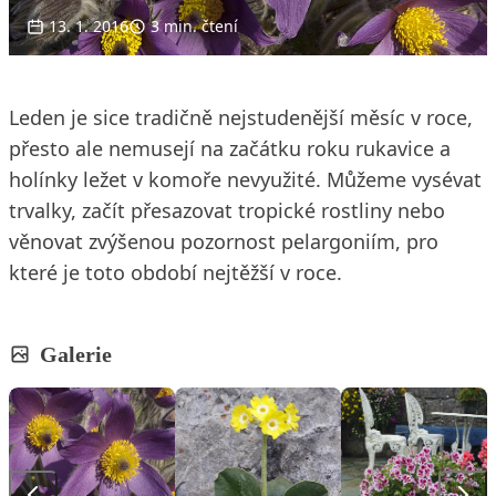
13. 1. 2016
3 min. čtení
Leden je sice tradičně nejstudenější měsíc v roce,
přesto ale nemusejí na začátku roku rukavice a
holínky ležet v komoře nevyužité. Můžeme vysévat
trvalky, začít přesazovat tropické rostliny nebo
věnovat zvýšenou pozornost pelargoniím, pro
které je toto období nejtěžší v roce.
Galerie