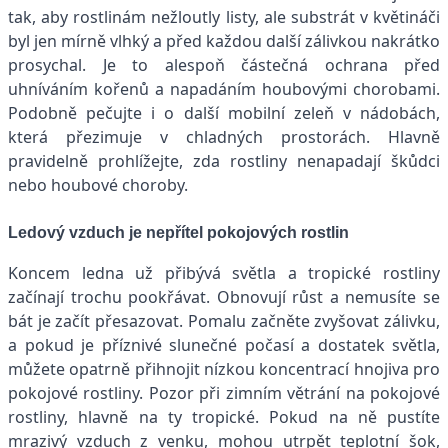
tak, aby rostlinám nežloutly listy, ale substrát v květináči
byl jen mírně vlhký a před každou další zálivkou nakrátko
prosychal. Je to alespoň částečná ochrana před
uhníváním kořenů a napadáním houbovými chorobami.
Podobně pečujte i o další mobilní zeleň v nádobách,
která přezimuje v chladných prostorách. Hlavně
pravidelně prohlížejte, zda rostliny nenapadají škůdci
nebo houbové choroby.
Ledový vzduch je nepřítel pokojových rostlin
Koncem ledna už přibývá světla a tropické rostliny
začínají trochu pookřávat. Obnovují růst a nemusíte se
bát je začít přesazovat. Pomalu začněte zvyšovat zálivku,
a pokud je příznivé slunečné počasí a dostatek světla,
můžete opatrně přihnojit nízkou koncentrací hnojiva pro
pokojové rostliny. Pozor při zimním větrání na pokojové
rostliny, hlavně na ty tropické. Pokud na ně pustíte
mrazivý vzduch z venku, mohou utrpět teplotní šok,