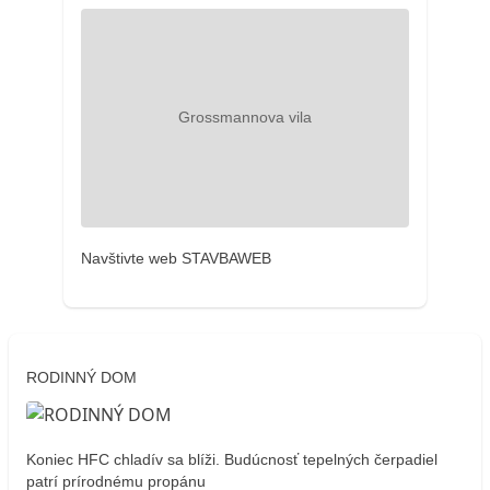
Navštivte web STAVBAWEB
RODINNÝ DOM
Koniec HFC chladív sa blíži. Budúcnosť tepelných čerpadiel
patrí prírodnému propánu