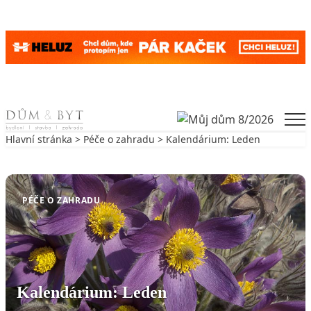
Skip to content
Men
Hlavní stránka
>
Péče o zahradu
> Kalendárium: Leden
Zpět na Péče o zahradu
PÉČE O ZAHRADU
Kalendárium: Leden