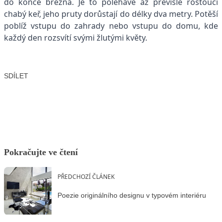
do konce března. Je to poléhavě až převisle rostoucí
chabý keř, jeho pruty dorůstají do délky dva metry. Potěší
poblíž vstupu do zahrady nebo vstupu do domu, kde
každý den rozsvítí svými žlutými květy.
SDÍLET
Facebook
X
LinkedIn
Email
Pokračujte ve čtení
PŘEDCHOZÍ ČLÁNEK
Poezie originálního designu v typovém interiéru