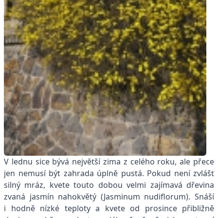
V lednu sice bývá největší zima z celého roku, ale přece
jen nemusí být zahrada úplně pustá. Pokud není zvlášť
silný mráz, kvete touto dobou velmi zajímavá dřevina
zvaná jasmín nahokvětý (Jasminum nudiflorum). Snáší
i hodně nízké teploty a kvete od prosince přibližně