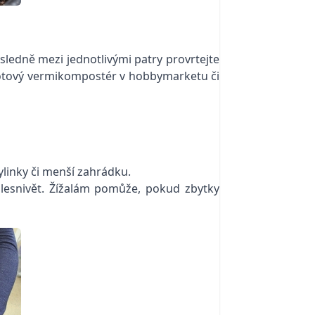
sledně mezi jednotlivými patry provrtejte
 hotový vermikompostér v hobbymarketu či
ylinky či menší zahrádku.
plesnivět. Žížalám pomůže, pokud zbytky