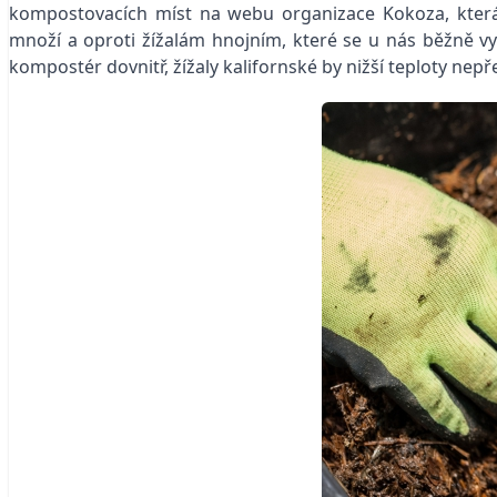
kompostovacích míst na webu organizace Kokoza, která 
množí a oproti žížalám hnojním, které se u nás běžně v
kompostér dovnitř, žížaly kalifornské by nižší teploty nepře