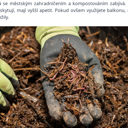
se městským zahradničením a kom­postováním zabývá. Popt
yskytují, mají vyšší apetit. Pokud ovšem využijete balkon
žily.