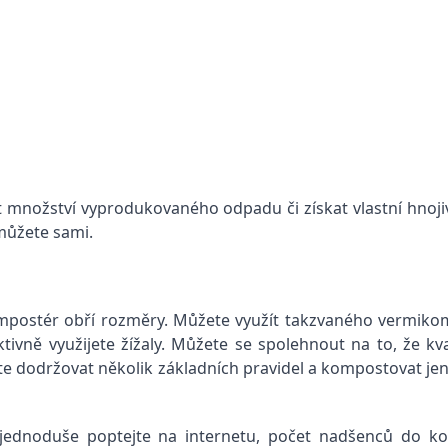
 množství vyprodukovaného odpadu či získat vlastní hnojiv
omůžete sami.
kompostér obří rozměry. Můžete využít takzvaného vermi
vně využijete žížaly. Můžete se spolehnout na to, že kval
te dodržovat několik základních pravidel a kompostovat jen t
 jednoduše poptejte na internetu, počet nadšenců do k