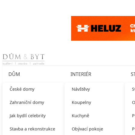
Skip to content
DŮM
INTERIÉR
S
České domy
Návštěvy
S
Zahraniční domy
Koupelny
O
Jak bydlí celebrity
Kuchyně
P
Stavba a rekonstrukce
Obývací pokoje
P