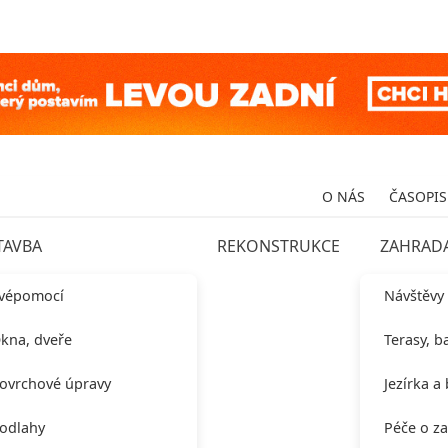
O NÁS
ČASOPIS
TAVBA
REKONSTRUKCE
ZAHRAD
vépomocí
Návštěvy
kna, dveře
Terasy, b
ovrchové úpravy
Jezírka a
odlahy
Péče o z