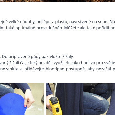
ejně velké nádoby, nejlépe z plastu, navrstvené na sebe. Ná
y nim také optimálně provzdušněn. Můžete ale také pořídit
 Do připravené půdy pak vložte žížaly.
ý žížalí čaj, který později využijete jako hnojivo pro své b
 nezahlťte a přidávejte bioodpad postupně, aby nezačal 