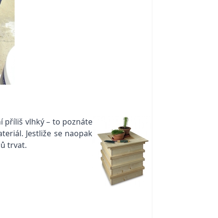
 příliš vlhký – to poznáte
eriál. Jestliže se naopak
ů trvat.