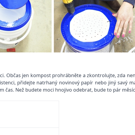
áci. Občas jen kompost prohrábněte a zkontrolujte, zda není
enci, přidejte natrhaný novinový papír nebo jiný savý mat
lám čas. Než budete moci hnojivo odebrat, bude to pár měsíc