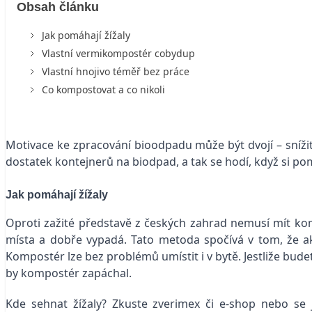
Obsah článku
Jak pomáhají žížaly
Vlastní vermikompostér cobydup
Vlastní hnojivo téměř bez práce
Co kompostovat a co nikoli
Motivace ke zpracování bioodpadu může být dvojí – snížit
dostatek kontejnerů na biodpad, a tak se hodí, když si p
Jak pomáhají žížaly
Oproti zažité představě z českých zahrad nemusí mít 
místa a dobře vypadá. Tato metoda spočívá v tom, že akti
Kompostér lze bez problémů umístit i v bytě. Jestliže bude
by kompostér zapáchal.
Kde sehnat žížaly? Zkuste zverimex či e-shop nebo se