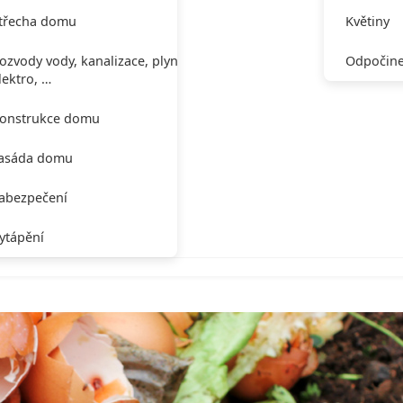
třecha domu
Květiny
ozvody vody, kanalizace, plynu,
Odpočine
lektro, …
onstrukce domu
asáda domu
abezpečení
ytápění