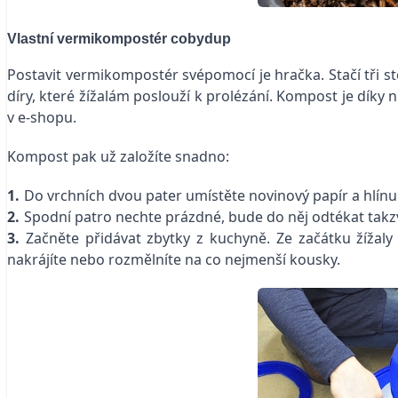
Vlastní vermikompostér cobydup
Postavit vermikompostér svépomocí je hračka. Stačí tři st
díry, které žížalám poslouží k prolézání. Kompost je dík
v e-shopu.
Kompost pak už založíte snadno:
1.
Do vrchních dvou pater umístěte novinový papír a hlínu.
2.
Spodní patro nechte prázdné, bude do něj odtékat takzvan
3.
Začněte přidávat zbytky z kuchyně. Ze začátku žížaly
nakrájíte nebo rozmělníte na co nejmenší kousky.