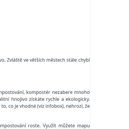
o. Zvláště ve větších městech stále chybí
kompostování, kompostér nezabere mnoho
itní hnojivo získáte rychle a ekologicky.
o, co je vhodné (viz infobox), nehrozí, že
ompostování roste. Využít můžete mapu