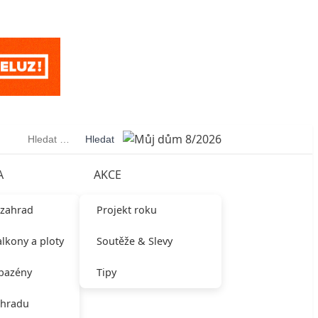
Vyhledávání
A
AKCE
 zahrad
Projekt roku
alkony a ploty
Soutěže & Slevy
 bazény
Tipy
ahradu