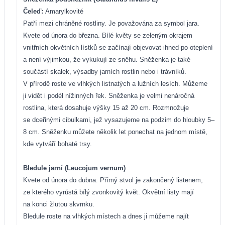
Čeleď:
Amarylkovité
Patří mezi chráněné rostliny. Je považována za symbol jara.
Kvete od února do března. Bílé květy se zeleným okrajem
vnitřních okvětních lístků se začínají objevovat ihned po oteplení
a není výjimkou, že vykukují ze sněhu. Sněženka je také
součástí skalek, výsadby jarních rostlin nebo i trávníků.
V přírodě roste ve vlhkých listnatých a lužních lesích. Můžeme
ji vidět i podél nížinných řek. Sněženka je velmi nenáročná
rostlina, která dosahuje výšky 15 až 20 cm. Rozmnožuje
se dceřinými cibulkami, jež vysazujeme na podzim do hloubky 5–
8 cm. Sněženku můžete několik let ponechat na jednom místě,
kde vytváří bohaté trsy.
Bledule jarní (Leucojum vernum)
Kvete od února do dubna. Přímý stvol je zakončený listenem,
ze kterého vyrůstá bílý zvonkovitý květ. Okvětní listy mají
na konci žlutou skvrnku.
Bledule roste na vlhkých místech a dnes ji můžeme najít