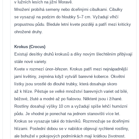
v lužních lesích na jižní Moravě.
Množení probíhá semeny nebo dceřinými cibulkami. Cibulky
se vysazují na podzim do hloubky 5–7 cm. Vyžadují vlhčí
propustnou půdu. Bledule letní kvete později a patří mezi kriticky
ohrožené druhy.
Krokus (Crocus)
Existují desítky druhů krokusů a díky novým šlechtěním přibývají
stále nové variety.
Kvete v rozmezí únor–březen. Krokus patří mezi nejnápadnější
jarní květiny, zejména když vytváří barevné koberce. Okvětní
lístky jsou srostlé do dlouhé trubky, která dosahuje skoro
až k hlíze. Pěstuje se velké množství barevných variet od bílé,
béžové, žluté a modré až po fialovou. Některé jsou i žíhané.
Rostliny dosahují výšky 10 cm a vyžadují spíše lehčí humózní
půdu. Je vhodné je ponechat na jednom stanovišti více let.
Krokus se vysazuje také do trávníků. Rozmnožuje se dceřinými
hlízami. Poslední dobou se v nabídce objevují rychlené rostliny,
ale bohužel v pokojových podmínkách mají krátkou životnost.