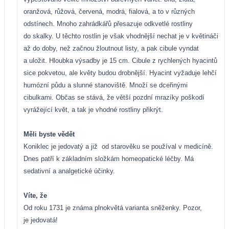
oranžová, růžová, červená, modrá, fialová, a to v různých
odstínech. Mnoho zahrádkářů přesazuje odkvetlé rostliny
do skalky. U těchto rostlin je však vhodnější nechat je v květináči
až do doby, než začnou žloutnout listy, a pak cibule vyndat
a uložit. Hloubka výsadby je 15 cm. Cibule z rychlených hyacintů
sice pokvetou, ale květy budou drobnější. Hyacint vyžaduje lehčí
humózní půdu a slunné stanoviště. Množí se dceřinými
cibulkami. Občas se stává, že větší pozdní mrazíky poškodí
vyrážející květ, a tak je vhodné rostliny přikrýt.
Měli byste vědět
Koniklec je jedovatý a již
od starověku se používal v medicíně.
Dnes patří k základním složkám homeopatické léčby. Má
sedativní a analgetické účinky.
Víte, že
Od roku 1731 je známa plnokvětá varianta sněženky. Pozor,
je jedovatá!