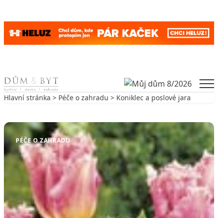
Skip to content
Men
Hlavní stránka
>
Péče o zahradu
> Koniklec a poslové jara
Zpět na Péče o zahradu
PÉČE O ZAHRADU