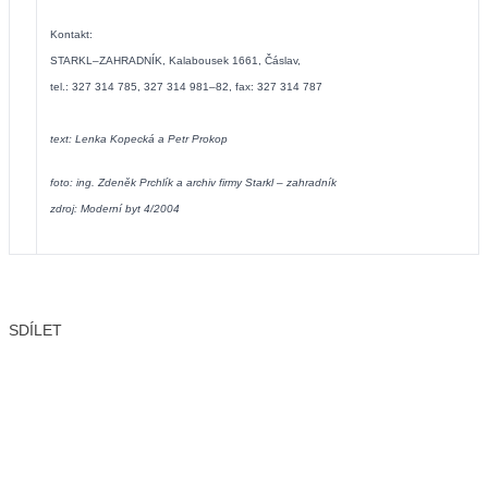
Kontakt:
STARKL–ZAHRADNÍK, Kalabousek 1661, Čáslav,
tel.: 327 314 785, 327 314 981–82, fax: 327 314 787
text: Lenka Kopecká a Petr Prokop
foto: ing. Zdeněk Prchlík a archiv firmy Starkl – zahradník
zdroj: Moderní byt 4/2004
SDÍLET
Facebook
X
LinkedIn
Email