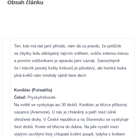
Obsah článku
Ten, kdo má rád jarní přírodu, nám dá za pravdu, že potůček
se zbytky ledu obklopený tajícím sněhem, svěže zelenou trávou
a prvními sněženkami je opravdu jarní zázrak. Samozřejmě
že i trávník posetý květy krokusů je působivý, ale horská louka
plná květů nám mnohdy úplně bere dech.
Koniklec (Pulsatilla)
Čeleď:
Pryskyřníkovité
Na světě se vyskytuje asi 30 druhů. Koniklec je blízce příbuzný
sasance (Anemone). U nás je chráněný a patří mezi silně
ohrožené druhy. V České republice a na Slovensku se vyskytuje
šest druhů. Kvete od března do dubna. Na jaře vyraší mezi
starými uschlými listy chlupaté květní poupě, lodyha s květem