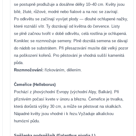
se postupně prodlužuje a dosáhne délky 10–40 cm. Květy jsou
bílé, žluté, růžové, modré nebo fialové a na noc se zavírají.
Po odkvětu se začínají vyvíjet plody — dlouhé ochlupené nažky,
které roznáší vítr. Ty dozrávají od května do července. Listy
se plně začnou tvořit v době odkvětu, celá rostlina je ochlupená.
Koniklec se rozmnožuje semeny. Plně dozrálá semena se dávají
do nádob se substrátem. Při přesazování musíte dát velký pozor
na poškození kořenů. Pro pěstování je vhodná sušší kamenitá
půda.
Rozmnožování:
řízkováním, dělením.
Čemeřice (Helleborus)
Pochází z jihovýchodní Evropy (východní Alpy, Balkán). Při
příznivém počasí kvete v únoru a březnu. Čemeřice je trvalka,
která dorůstá výšky 30 cm, a může se pěstovat na skalkách.
Nápadné květy jsou vhodné i k řezu.Vyžaduje alkalickou
humózní půdu.
Sněženka podsněžník (Galanthus nivalis L)