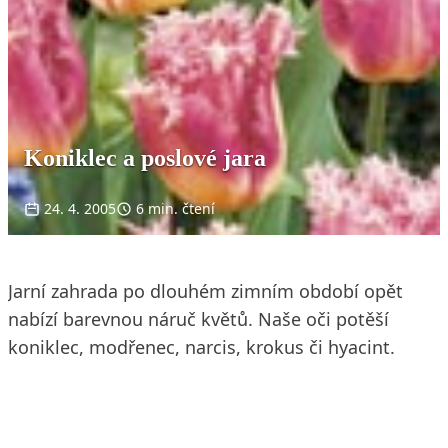
Koniklec a poslové jara
24. 4. 2005
6 min. čtení
Jarní zahrada po dlouhém zimním období opět
nabízí barevnou náruč květů. Naše oči potěší
koniklec, modřenec, narcis, krokus či hyacint.