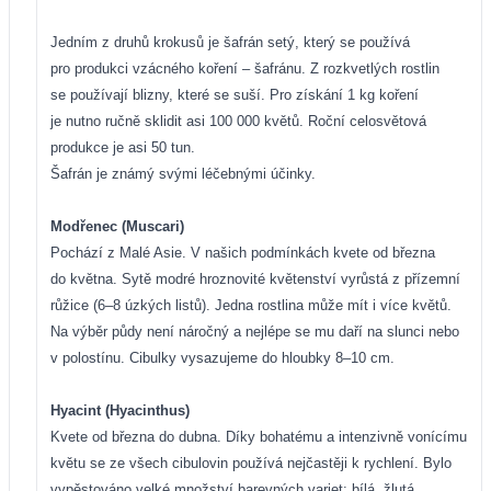
Jedním z druhů krokusů je šafrán setý, který se používá
pro produkci vzácného koření – šafránu. Z rozkvetlých rostlin
se používají blizny, které se suší. Pro získání 1 kg koření
je nutno ručně sklidit asi 100 000 květů. Roční celosvětová
produkce je asi 50 tun.
Šafrán je známý svými léčebnými účinky.
Modřenec (Muscari)
Pochází z Malé Asie. V našich podmínkách kvete od března
do května. Sytě modré hroznovité květenství vyrůstá z přízemní
růžice (6–8 úzkých listů). Jedna rostlina může mít i více květů.
Na výběr půdy není náročný a nejlépe se mu daří na slunci nebo
v polostínu. Cibulky vysazujeme do hloubky 8–10 cm.
Hyacint (Hyacinthus)
Kvete od března do dubna. Díky bohatému a intenzivně vonícímu
květu se ze všech cibulovin používá nejčastěji k rychlení. Bylo
vypěstováno velké množství barevných variet: bílá, žlutá,