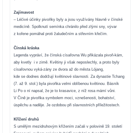
Zajímavost
– Léčivé účinky pivoňky byly a jsou využívány hlavně v čínské
medicíně. Spolknutí semínka chránilo před zlými sny, vývar
z kořene pomáhal proti žaludečním a střevním křečím.
Čínská kráska
Legenda vypráví, že čínská císařovna Wu přikázala pivoň-kám,
aby kvetly
i v zimě. Květiny ji však neposlechly, a proto byly
císařovnou vyká-zány ze dvora až do města Lójang,
kde se dodnes dodržují květinové slavnosti. Za dynastie Tchang
(7. až 9. stol.) byla pivoňka velmi oblíbenou květinou. Básník
Li Po o ní napsal, že je to krasavice, z níž rosa mámí vůni.
V Číně je pivoňka symbolem moci, vznešenosti, bohatství,
úspěchu a naděje. Je ozdobou při slavnostních příležitostech.
Křížení druhů
S umělým mezidruhovým křížením začali v polovině 19. století