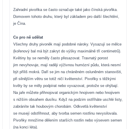
Zahradní pivoňka se často označuje také jako čínská pivoňka.
Domovem tohoto druhu, který byl základem pro další šlechtění,
je Čína.
Co pro ně udělat
Všechny druhy pivoněk mají podobné nároky. Vysazují se mělce
(kořenový bal má být zakryt do výšky maximálně tří centimetrů).
Květiny by se neměly často přesazovat. Travnatý porost
jim nevyhovuje, mají raději výživnou humózní půdu, která nesmí
být příliš mokrá. Daří se jim na chráněném osluněném stanovišti,
při silnějším větru se totiž ničí květenství. Pivoňky s těžkými
květy by se měly podpírat nebo vyvazovat, protože se ohýbají.
Na jaře můžete přihnojovat organickým hnojivem nebo hnojivem
s nižším obsahem dusíku. Když na podzim ostříháte uschlé listy,
zabráníte tak houbovým chorobám. Odkvetlá květenství
se musejí odstřihnout, aby tvorba semen rostlinu nevysilovala.
Pivoňky množíme dělením starších rostlin nebo výsevem semen
(na konci léta).