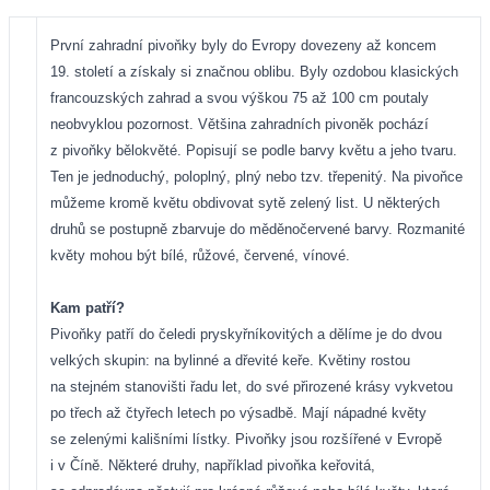
První zahradní pivoňky byly do Evropy dovezeny až koncem
19. století a získaly si značnou oblibu. Byly ozdobou klasických
francouzských zahrad a svou výškou 75 až 100 cm poutaly
neobvyklou pozornost. Většina zahradních pivoněk pochází
z pivoňky bělokvěté. Popisují se podle barvy květu a jeho tvaru.
Ten je jednoduchý, poloplný, plný nebo tzv. třepenitý. Na pivoňce
můžeme kromě květu obdivovat sytě zelený list. U některých
druhů se postupně zbarvuje do měděnočervené barvy. Rozmanité
květy mohou být bílé, růžové, červené, vínové.
Kam patří?
Pivoňky patří do čeledi pryskyřníkovitých a dělíme je do dvou
velkých skupin: na bylinné a dřevité keře. Květiny rostou
na stejném stanovišti řadu let, do své přirozené krásy vykvetou
po třech až čtyřech letech po výsadbě. Mají nápadné květy
se zelenými kališními lístky. Pivoňky jsou rozšířené v Evropě
i v Číně. Některé druhy, například pivoňka keřovitá,