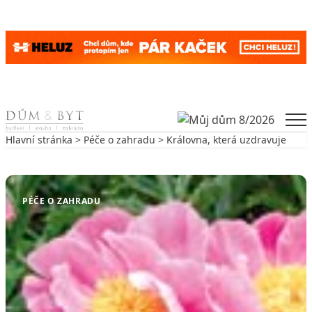
Skip to content
Men
Hlavní stránka
>
Péče o zahradu
> Královna, která uzdravuje
Zpět na Péče o zahradu
PÉČE O ZAHRADU