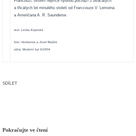
Francouzi, ovšem nejvíce hybridů pochází z dvacátých
a třicátých let minulého století od Fran-couze V. Lemoina
a Američana A. R. Saunderse.
text: Lenka Kopecká
foto: Hortiservis a Josef Blažek
zdroj: Moderní byt 6/2004
SDÍLET
Facebook
X
LinkedIn
Email
Pokračujte ve čtení