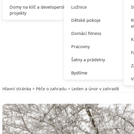
Domy na klíč a developerské
Ložnice
S
projekty
Dětské pokoje
R
e
Domácí fitness
K
Pracovny
F
Šatny a prádelny
Z
Bydlíme
V
Hlavní stránka
>
Péče o zahradu
> Leden a únor v zahradě
Zpět na Péče o zahradu
PÉČE O ZAHRADU