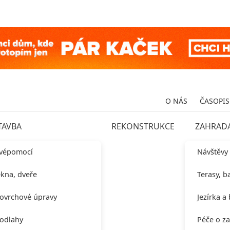
O NÁS
ČASOPIS
TAVBA
REKONSTRUKCE
ZAHRAD
vépomocí
Návštěvy
kna, dveře
Terasy, b
ovrchové úpravy
Jezírka a
odlahy
Péče o z