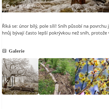
4. 1. 2018
5 min. čtení
Říká se: únor bílý, pole sílí! Sníh působí na povr
hnůj bývají často lepší pokrývkou než sníh, protože v
Galerie