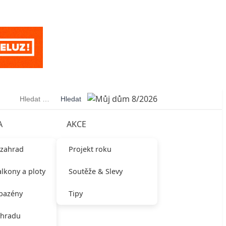
Vyhledávání
A
AKCE
 zahrad
Projekt roku
alkony a ploty
Soutěže & Slevy
 bazény
Tipy
ahradu