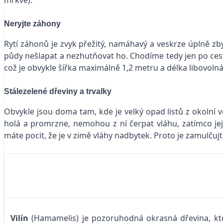
Neryjte záhony
Rytí záhonů je zvyk přežitý, namáhavý a veskrze úplně zby
půdy nešlapat a nezhutňovat ho. Chodíme tedy jen po cest
což je obvykle šířka maximálně 1,2 metru a délka libovolná
Stálezelené dřeviny a trvalky
Obvykle jsou doma tam, kde je velký opad listů z okolní 
holá a promrzne, nemohou z ní čerpat vláhu, zatímco jejic
máte pocit, že je v zimě vláhy nadbytek. Proto je zamulču
Vilín
(Hamamelis) je pozoruhodná okrasná dřevina, která