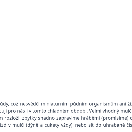
půdy, což nesvědčí miniaturním půdním organismům ani žíža
ují pro nás i v tomto chladném období. Velmi vhodný mulč
em rozloží, zbytky snadno zapravíme hráběmi (promísíme) 
d v mulči (dýně a cukety vždy), nebo sít do uhrabané čis