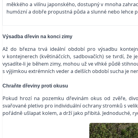
měkkého a vilínu japonského, dostupný v mnoha zahradních
humózní a dobře propustná půda a slunné nebo lehce př
Výsadba dřevin na konci zimy
Až do března trvá ideální období pro výsadbu kontejn
v kontejnerech (květináčcích, sadbovačích) se tvrdí, že 
vysadíte-li je během zimy, mohou už ve vlhké půdě stihnou
s výjimkou extrémních veder a delších období sucha je ne
Chraňte dřeviny proti okusu
Pokud hrozí na pozemku dřevinám okus od zvěře, divok
svařované pletivo pro individuální ochrany stromků s vel
pořádně ušlapat kolem, a drží jako přibitá. Jednoduché, ryc