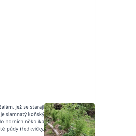
lám, jež se starají
 je slamnatý koňský
do horních několika
té půdy (ředkvičky,