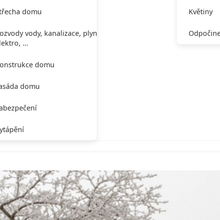
třecha domu
Květiny
ozvody vody, kanalizace, plynu,
Odpočine
lektro, …
onstrukce domu
asáda domu
abezpečení
ytápění