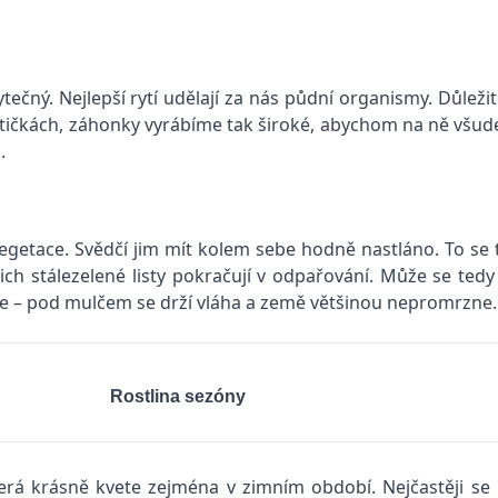
tečný. Nejlepší rytí udělají za nás půdní organismy. Důleži
ičkách, záhonky vyrábíme tak široké, abychom na ně všude 
.
vegetace. Svědčí jim mít kolem sebe hodně nastláno. To se
h stálezelené listy pokračují v odpařování. Může se tedy st
jte – pod mulčem se drží vláha a země většinou nepromrzne.
Rostlina sezóny
 krásně kvete zejména v zimním období. Nejčastěji se pěs