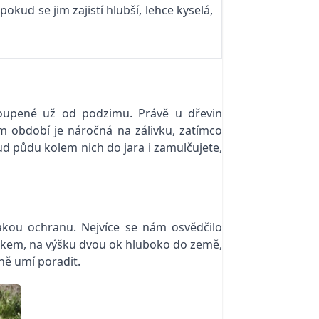
kud se jim zajistí hlubší, lehce kyselá,
akoupené už od podzimu. Právě u dřevin
lém období je náročná na zálivku, zatímco
ud půdu kolem nich do jara i zamulčujete,
kou ochranu. Nejvíce se nám osvědčilo
romkem, na výšku dvou ok hluboko do země,
jně umí poradit.