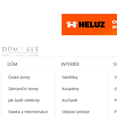
Skip to content
DŮM
INTERIÉR
S
České domy
Návštěvy
S
Zahraniční domy
Koupelny
O
Jak bydlí celebrity
Kuchyně
P
Stavba a rekonstrukce
Obývací pokoje
P