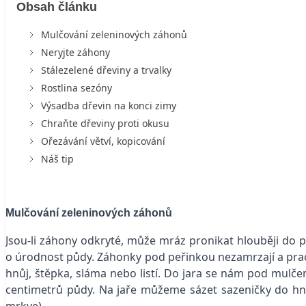
Obsah článku
Mulčování zeleninových záhonů
Neryjte záhony
Stálezelené dřeviny a trvalky
Rostlina sezóny
Výsadba dřevin na konci zimy
Chraňte dřeviny proti okusu
Ořezávání větví, kopicování
Náš tip
Mulčování zeleninových záhonů
Jsou-li záhony odkryté, může mráz pronikat hlouběji do 
o úrodnost půdy. Záhonky pod peřinkou nezamrzají a prac
hnůj, štěpka, sláma nebo listí. Do jara se nám pod mulč
centimetrů půdy. Na jaře můžeme sázet sazeničky do hníz
mrkve).