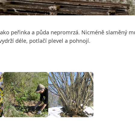
chu jako peřinka a půda nepromrzá. Nicméně slaměný m
ydrží déle, potlačí plevel a pohnojí.