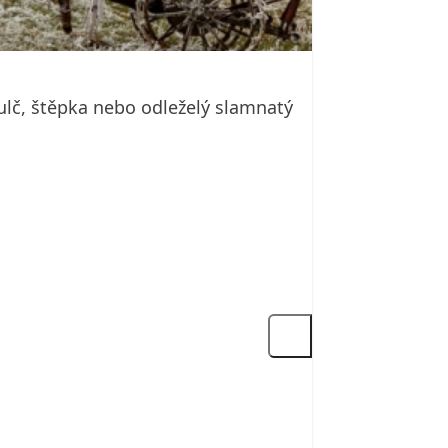
ulč, štěpka nebo odleželý slamnatý