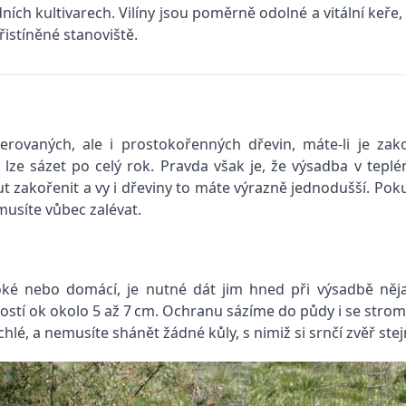
 kultivarech. Vilíny jsou poměrně odolné a vitální keře, po
istíněné stanoviště.
erovaných, ale i prostokořenných dřevin, máte-li je z
je lze sázet po celý rok. Pravda však je, že výsadba v tep
t zakořenit a vy i dřeviny to máte výrazně jednodušší. Pok
musíte vůbec zalévat.
é nebo domácí, je nutné dát jim hned při výsadbě něja
ikostí ok okolo 5 až 7 cm. Ochranu sázíme do půdy i se st
hlé, a nemusíte shánět žádné kůly, s nimiž si srnčí zvěř ste