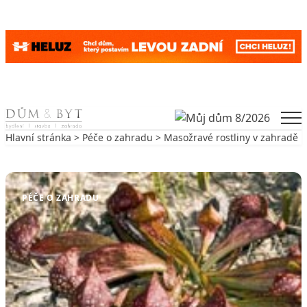
Skip to content
Men
Hlavní stránka
>
Péče o zahradu
> Masožravé rostliny v zahradě
Zpět na Péče o zahradu
PÉČE O ZAHRADU