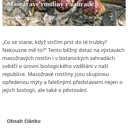
Masožravé rostliny v zahradě
27. 1. 2009
4 min. čtení
„Co se stane, když strčím prst do té trubky?
Nekousne mě to?“ Tento běžný dotaz na výstavách
masožravých rostlin i v botanických zahradách
svědčí o úrovni biologického vzdělání v naší
republice. Masožravé rostliny jsou skupinou
opředenou mýty a falešnými představami nejen o
jejich biologii, ale také o pěstování.
Obsah článku