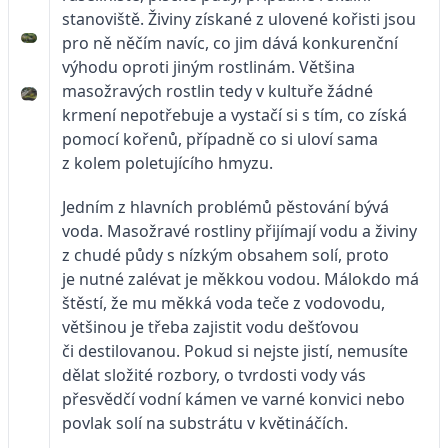
stanoviště. Živiny získané z ulovené kořisti jsou
pro ně něčím navíc, co jim dává konkurenční
výhodu oproti jiným rostlinám. Většina
masožravých rostlin tedy v kultuře žádné
krmení nepotřebuje a vystačí si s tím, co získá
pomocí kořenů, případně co si uloví sama
z kolem poletujícího hmyzu.
Jedním z hlavních problémů pěstování bývá
voda. Masožravé rostliny přijímají vodu a živiny
z chudé půdy s nízkým obsahem solí, proto
je nutné zalévat je měkkou vodou. Málokdo má
štěstí, že mu měkká voda teče z vodovodu,
většinou je třeba zajistit vodu dešťovou
či destilovanou. Pokud si nejste jistí, nemusíte
dělat složité rozbory, o tvrdosti vody vás
přesvědčí vodní kámen ve varné konvici nebo
povlak solí na substrátu v květináčích.