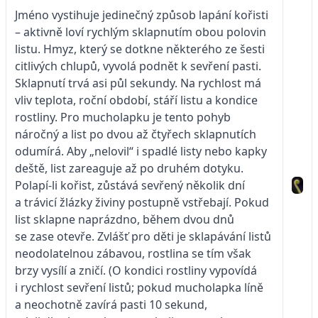
Jméno vystihuje jedinečný způsob lapání kořisti
– aktivně loví rychlým sklapnutím obou polovin
listu. Hmyz, který se dotkne některého ze šesti
citlivých chlupů, vyvolá podnět k sevření pasti.
Sklapnutí trvá asi půl sekundy. Na rychlost má
vliv teplota, roční období, stáří listu a kondice
rostliny. Pro mucholapku je tento pohyb
náročný a list po dvou až čtyřech sklapnutích
odumírá. Aby „nelovil“ i spadlé listy nebo kapky
deště, list zareaguje až po druhém dotyku.
Polapí-li kořist, zůstává sevřený několik dní
a trávicí žlázky živiny postupně vstřebají. Pokud
list sklapne naprázdno, během dvou dnů
se zase otevře. Zvlášť pro děti je sklapávání listů
neodolatelnou zábavou, rostlina se tím však
brzy vysílí a zničí. (O kondici rostliny vypovídá
i rychlost sevření listů; pokud mucholapka líně
a neochotně zavírá pasti 10 sekund,