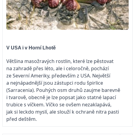
V USA i v Horní Lhotě
Většina masožravých rostlin, které lze pěstovat
na zahradě přes léto, ale i celoročně, pochází
ze Severní Ameriky, především z USA. Největší
a nejnápadnější jsou zástupci rodu špirlice
(Sarracenia). Pouhých osm druhů zaujme barevně
i tvarově, obecně je lze popsat jako statné lapací
trubice s víčkem. Víčko se ovšem nezaklapává,
jak si leckdo myslí, ale slouží k ochraně nitra pasti
před deštěm.