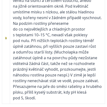
venku na slunci a čerstvém vzduchu, anebo
na jižně orientovaném okně. Pod květináč
umístíme misku s nízkou, ale stálou hladinou
vody, kořeny nesmí v žádném případě vyschnout.
Na podzim rostliny přeneseme
do co nejsvětlejších a chladných prostor
s teplotami 10–15 °C, nevadí však poklesy
pod nulu. Při nižších teplotách rostliny téměř
úplně zatáhnou, při vyšších pouze zastaví růst
a odumřou starší listy. (Mucholapka může
zatáhnout úplně a na povrchu půdy nezůstane
viditelná žádná část, takže než se rozhodnete
prázdný květináč vyhodit, prozkoumejte, jestli
náhodou rostlina pouze nespí.) V zimě je lepší
rostliny nenechávat stát ve vodě, pouze zalévat.
Přesazujeme na jaře do směsi rašeliny a hrubého
písku, příliš kyselý substrát, kdy pH klesá
pod 5, škodí.