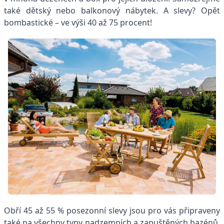
také dětský nebo balkonový nábytek. A slevy? Opět
bombastické – ve výši 40 až 75 procent!
Obří 45 až 55 % posezonní slevy jsou pro vás připraveny
také na všechny typy nadzemních a zapuštěných bazénů.