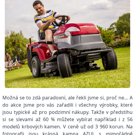
Možná se to zdá paradoxní, ale řekli jsme si, proč ne… A
do akce jsme pro vás zařadili i všechny výrobky, které
jsou typické až pro podzimní nákupy. Takže v předstihu
si se slevami až 60 % můžete vybírat například i z 56
modelů krbových kamen. V ceně už od 3 960 korun. Na
fotografii jsou krásná kamna AZUL s mimořádně