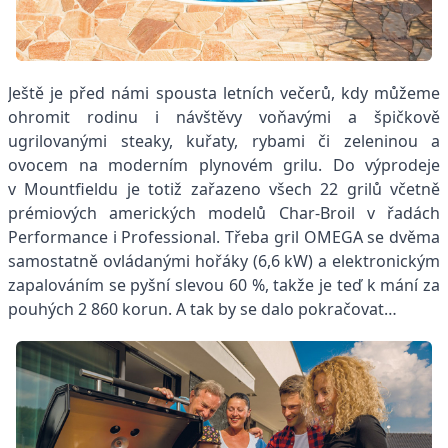
Ještě je před námi spousta letních večerů, kdy můžeme
ohromit rodinu i návštěvy voňavými a špičkově
ugrilovanými steaky, kuřaty, rybami či zeleninou a
ovocem na moderním plynovém grilu. Do výprodeje
v Mountfieldu je totiž zařazeno všech 22 grilů včetně
prémiových amerických modelů Char-Broil v řadách
Performance i Professional. Třeba gril OMEGA se dvěma
samostatně ovládanými hořáky (6,6 kW) a elektronickým
zapalováním se pyšní slevou 60 %, takže je teď k mání za
pouhých 2 860 korun. A tak by se dalo pokračovat…