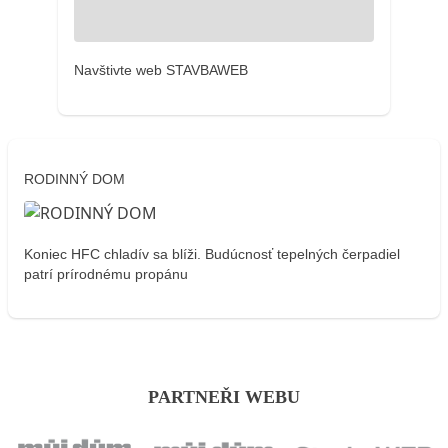
Navštivte web STAVBAWEB
RODINNÝ DOM
Koniec HFC chladív sa blíži. Budúcnosť tepelných čerpadiel
patrí prírodnému propánu
PARTNEŘI WEBU