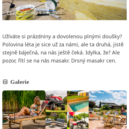
27. 7. 2018
5 min. čtení
Užíváte si prázdniny a dovolenou plnými doušky?
Polovina léta je sice už za námi, ale ta druhá, jistě
stejně báječná, na nás ještě čeká. Idylka, že? Ale
pozor, řítí se na nás masakr. Drsný masakr cen.
Galerie