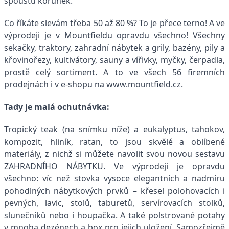
spoustu korunek.
Co říkáte slevám třeba 50 až 80 %? To je přece terno! A ve
výprodeji je v Mountfieldu opravdu všechno! Všechny
sekačky, traktory, zahradní nábytek a grily, bazény, pily a
křovinořezy, kultivátory, sauny a vířivky, myčky, čerpadla,
prostě celý sortiment. A to ve všech 56 firemních
prodejnách i v e-shopu na www.mountfield.cz.
Tady je malá ochutnávka:
Tropický teak (na snímku níže) a eukalyptus, tahokov,
kompozit, hliník, ratan, to jsou skvělé a oblíbené
materiály, z nichž si můžete navolit svou novou sestavu
ZAHRADNÍHO NÁBYTKU. Ve výprodeji je opravdu
všechno: víc než stovka vysoce elegantních a nadmíru
pohodlných nábytkových prvků – křesel polohovacích i
pevných, lavic, stolů, taburetů, servírovacích stolků,
slunečníků nebo i houpačka. A také polstrované potahy
v mnoha dezénech a box pro jejich uložení. Samozřejmě