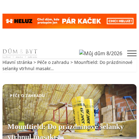
Skip to content
Men
Hlavní stránka
>
Péče o zahradu
> Mounftield: Do prázdninové
selanky vtrhnul masakr…
Zpět na Péče o zahradu
PÉČE O ZAHRADU
Mounftield: Do prázdninové selanky
vtrhnul masakr…