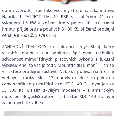
obřím výprodeji jsou také všechny stroje na sekání trávy.
Například PATRIOT LM 40 PSP se záběrem 41 cm,
výkonem 1,6 kW a košem, který pojme 50 litrů travní
hmoty, přijde teď na pouhých 3 490 Kč, přičemž prodejní
cena je 8 750 Kč. Sleva 60 %!
ZAHRADNÍ TRAKTORY za polovinu ceny? Stroj, který
v sobě snoubí sílu a odolnost, špičkovou techniku,
schopnost mimořádných pracovních výkonů a luxusní
výbavu? Ano, to vše je teď v Mountfieldu k mání – jen se
v některé prodejně zastavit. Nebo se podívat na firemní
webové stránky. Mezi 13 modely exceluje za polovinu
ceny například prvotřídní stroj XDC 140 G – nyní jen za
38 900 Kč. Dalším skvělým modelem – s americkým
motorem Briggs&Stratton – je traktor XDC 140 HD, nyní
za pouhých 47 700 Kč.