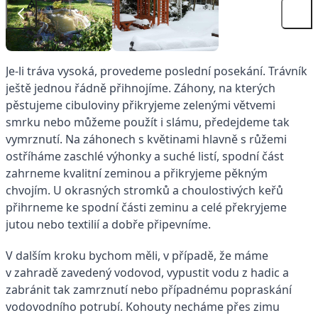
Je-li tráva vysoká, provedeme poslední posekání. Trávník
ještě jednou řádně přihnojíme. Záhony, na kterých
pěstujeme cibuloviny přikryjeme zelenými větvemi
smrku nebo můžeme použít i slámu, předejdeme tak
vymrznutí. Na záhonech s květinami hlavně s růžemi
ostříháme zaschlé výhonky a suché listí, spodní část
zahrneme kvalitní zeminou a přikryjeme pěkným
chvojím. U okrasných stromků a choulostivých keřů
přihrneme ke spodní části zeminu a celé překryjeme
jutou nebo textilií a dobře připevníme.
V dalším kroku bychom měli, v případě, že máme
v zahradě zavedený vodovod, vypustit vodu z hadic a
zabránit tak zamrznutí nebo případnému popraskání
vodovodního potrubí. Kohouty necháme přes zimu