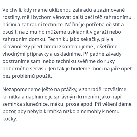
Ve chvíli, kdy máme uklizenou zahradu a zazimované
rostliny, měli bychom věnovat další péči též zahradnímu
náčiní a zahradní technice. Náčiní je potřeba očistit a
osušit, na zimu ho můžeme uskladnit v garáži nebo
zahradním domku. Techniku jako sekačky, pily a
křovinořezy před zimou zkontrolujeme., ošetříme
vhodnými přípravky a uskladníme. Případné závady
odstraníme sami nebo techniku svěříme do ruky
odborného servisu. Jen tak je budeme moci na jaře opet
bez problémů použít.
Nezapomeneme ještě na ptáčky, v zahradě rozvěsíme
krmítka a naplníme je správným krmením jako např.
semínka slunečnice, máku, prosa apod. Při věšení dáme
pozor, aby nebyla krmítka nízko a nemohly k němu
kočky.