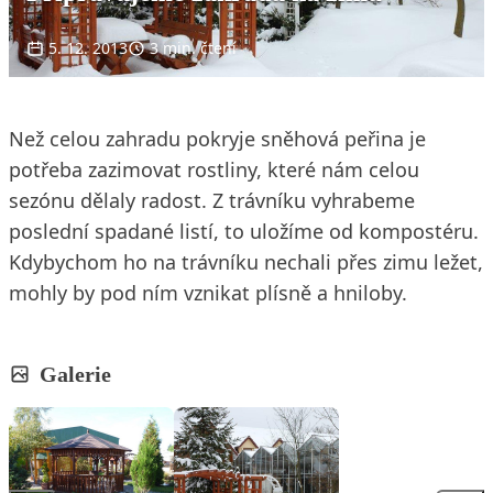
5. 12. 2013
3 min. čtení
Než celou zahradu pokryje sněhová peřina je
potřeba zazimovat rostliny, které nám celou
sezónu dělaly radost. Z trávníku vyhrabeme
poslední spadané listí, to uložíme od kompostéru.
Kdybychom ho na trávníku nechali přes zimu ležet,
mohly by pod ním vznikat plísně a hniloby.
Galerie