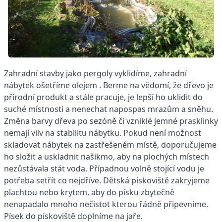
Zahradní stavby jako pergoly vyklidíme, zahradní
nábytek ošetříme olejem . Berme na vědomí, že dřevo je
přírodní produkt a stále pracuje, je lepší ho uklidit do
suché místnosti a nenechat napospas mrazům a sněhu.
Změna barvy dřeva po sezóně či vzniklé jemné prasklinky
nemají vliv na stabilitu nábytku. Pokud není možnost
skladovat nábytek na zastřešeném místě, doporučujeme
ho složit a uskladnit našikmo, aby na plochých místech
nezůstávala stát voda. Případnou volně stojící vodu je
potřeba setřít co nejdříve. Dětská pískoviště zakryjeme
plachtou nebo krytem, aby do písku zbytečně
nenapadalo mnoho nečistot kterou řádně připevníme.
Písek do pískoviště doplníme na jaře.