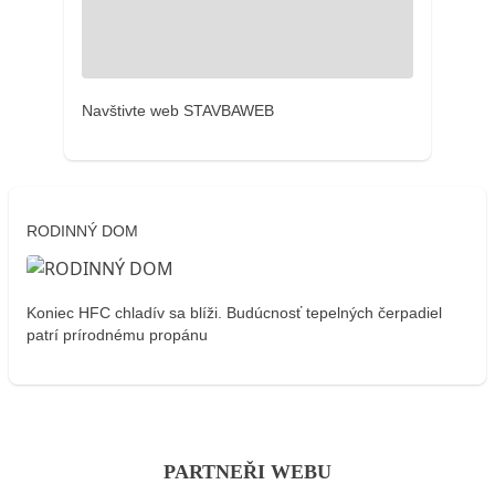
Navštivte web STAVBAWEB
RODINNÝ DOM
Koniec HFC chladív sa blíži. Budúcnosť tepelných čerpadiel
patrí prírodnému propánu
PARTNEŘI WEBU