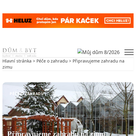
Skip to content
Men
Hlavní stránka
>
Péče o zahradu
> Připravujeme zahradu na
zimu
Zpět na Péče o zahradu
PÉČE O ZAHRADU
Připravujeme zahradu na zimu