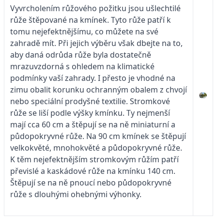
Vyvrcholením růžového požitku jsou ušlechtilé
růže štěpované na kmínek. Tyto růže patří k
tomu nejefektnějšímu, co můžete na své
zahradě mít. Při jejich výběru však dbejte na to,
aby daná odrůda růže byla dostatečně
mrazuvzdorná s ohledem na klimatické
podmínky vaší zahrady. I přesto je vhodné na
zimu obalit korunku ochranným obalem z chvojí
nebo speciální prodyšné textilie. Stromkové
růže se liší podle výšky kmínku. Ty nejmenší
mají cca 60 cm a štěpují se na ně miniaturní a
půdopokryvné růže. Na 90 cm kmínek se štěpují
velkokvěté, mnohokvěté a půdopokryvné růže.
K těm nejefektnějším stromkovým růžím patří
převislé a kaskádové růže na kmínku 140 cm.
Štěpují se na ně pnoucí nebo půdopokryvné
růže s dlouhými ohebnými výhonky.