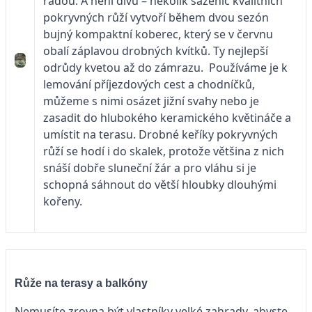
řadou. A není divu – několik sazenic kvalitních
pokryvných růží vytvoří během dvou sezón
bujný kompaktní koberec, který se v červnu
obalí záplavou drobných kvítků. Ty nejlepší
odrůdy kvetou až do zámrazu. Používáme je k
lemování příjezdových cest a chodníčků,
můžeme s nimi osázet jižní svahy nebo je
zasadit do hlubokého keramického květináče a
umístit na terasu. Drobné keříky pokryvných
růží se hodí i do skalek, protože většina z nich
snáší dobře sluneční žár a pro vláhu si je
schopná sáhnout do větší hloubky dlouhými
kořeny.
Růže na terasy a balkóny
Nemusíte zrovna být vlastníky velké zahrady, abyste