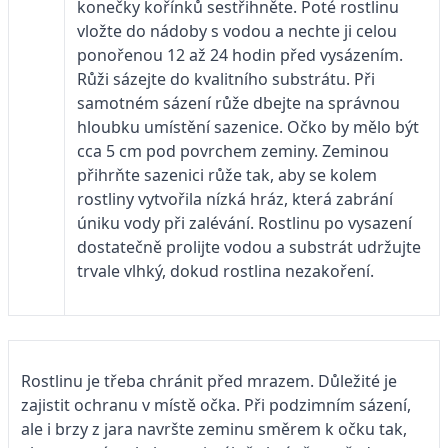
konečky kořínků sestřihněte. Poté rostlinu
vložte do nádoby s vodou a nechte ji celou
ponořenou 12 až 24 hodin před vysázením.
Růži sázejte do kvalitního substrátu. Při
samotném sázení růže dbejte na správnou
hloubku umístění sazenice. Očko by mělo být
cca 5 cm pod povrchem zeminy. Zeminou
přihrňte sazenici růže tak, aby se kolem
rostliny vytvořila nízká hráz, která zabrání
úniku vody při zalévání. Rostlinu po vysazení
dostatečně prolijte vodou a substrát udržujte
trvale vlhký, dokud rostlina nezakoření.
Rostlinu je třeba chránit před mrazem. Důležité je
zajistit ochranu v místě očka. Při podzimním sázení,
ale i brzy z jara navršte zeminu směrem k očku tak,