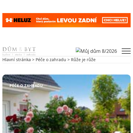
Skip to content
Men
Hlavní stránka
>
Péče o zahradu
> Růže je růže
Zpět na Péče o zahradu
PÉČE O ZAHRADU