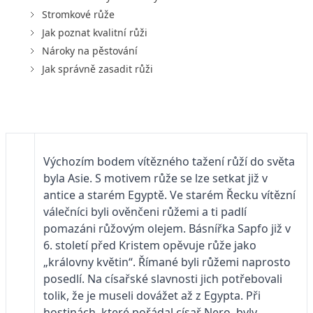
Stromkové růže
Jak poznat kvalitní růži
Nároky na pěstování
Jak správně zasadit růži
Výchozím bodem vítězného tažení růží do světa
byla Asie. S motivem růže se lze setkat již v
antice a starém Egyptě. Ve starém Řecku vítězní
válečníci byli ověnčeni růžemi a ti padlí
pomazáni růžovým olejem. Básnířka Sapfo již v
6. století před Kristem opěvuje růže jako
„královny květin“. Římané byli růžemi naprosto
posedlí. Na císařské slavnosti jich potřebovali
tolik, že je museli dovážet až z Egypta. Při
hostinách, které pořádal císař Nero, byly