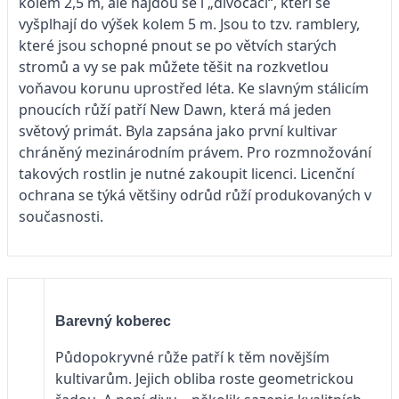
kolem 2,5 m, ale najdou se i „divočáci“, kteří se
vyšplhají do výšek kolem 5 m. Jsou to tzv. ramblery,
které jsou schopné pnout se po větvích starých
stromů a vy se pak můžete těšit na rozkvetlou
voňavou korunu uprostřed léta. Ke slavným stálicím
pnoucích růží patří New Dawn, která má jeden
světový primát. Byla zapsána jako první kultivar
chráněný mezinárodním právem. Pro rozmnožování
takových rostlin je nutné zakoupit licenci. Licenční
ochrana se týká většiny odrůd růží produkovaných v
současnosti.
Barevný koberec
Půdopokryvné růže patří k těm novějším
kultivarům. Jejich obliba roste geometrickou