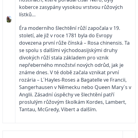
koberce zasypány vysokou vrstvou růžových
lístků…
Éra moderního šlechtění růží započala v 19.
století, ale již v roce 1781 byla do Evropy
dovezena první růže čínská – Rosa chinensis. Ta
se spolu s dalšími východoasijskými druhy
divokých růží stala základem pro vznik
nepřeberného množství nových odrůd, jak je
známe dnes. V té době začala vznikat první
rozária – L´Hayles-Roses a Bagatelle ve Francii,
Sangerhausen v Německu nebo Queen Mary´s v
Anglii. Zásadní úspěchy ve šlechtění patří
proslulým růžovým školkám Kordes, Lambert,
Tantau, McGredy, Vibert a dalším.