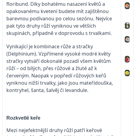
floribund. Díky bohatému nasazení květů a
opakovanému kvetení budete mít zajištěnou
barevnou podívanou po celou sezónu. Nejvíce
pak tyto druhy růží vyniknou ve větších
skupinách, případně v doprovodu s trvalkami.
Vynikající je kombinace růže a stračky
(Delphinium). Vzpřímené vysoké modré květy
stračky vytváří dokonalé pozadí všem květům
růží – od bílých, přes růžové a žluté až k
červeným. Naopak v popředí růžových keřů
vyniknou nižší trvalky, jako jsou mateřídouška,
kontryhel, šanta, šalvěj či levandule.
Rozkvetlé keře
Mezi nejefektnější druhy růží patří keřové