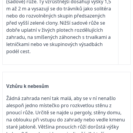
(sadové) růže. Ty vzrůstnější dosahují výšky 1,5
m až 2 m a vysazují se do trávníků jako solitéra
nebo do rozvolněných skupin předsazených
před vyšší zelené clony. Nižší sadové růže se
dobře uplatní v živých plotech rozdělujících
zahradu, na smíšených záhonech s trvalkami a
letničkami nebo ve skupinových výsadbách
podél cest.
Vzhůru k nebesům
Žádná zahrada není tak malá, aby se v ní nenašlo
alespoň jedno místečko pro rozkvetlou stěnu z
pnoucí růže. Určitě se najde u pergoly, stěny domu,
na oblouku při vstupu do zahrady nebo vedle kmenu
staré jabloně. Většina pnoucích růží dorůstá výšky