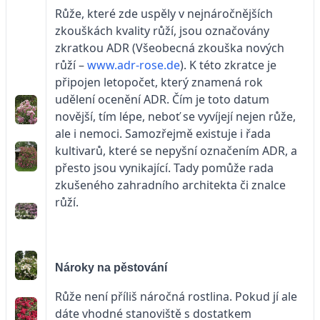
Růže, které zde uspěly v nejnáročnějších
zkouškách kvality růží, jsou označovány
zkratkou ADR (Všeobecná zkouška nových
růží –
www.adr-rose.de
). K této zkratce je
připojen letopočet, který znamená rok
udělení ocenění ADR. Čím je toto datum
novější, tím lépe, neboť se vyvíjejí nejen růže,
ale i nemoci. Samozřejmě existuje i řada
kultivarů, které se nepyšní označením ADR, a
přesto jsou vynikající. Tady pomůže rada
zkušeného zahradního architekta či znalce
růží.
Nároky na pěstování
Růže není příliš náročná rostlina. Pokud jí ale
dáte vhodné stanoviště s dostatkem