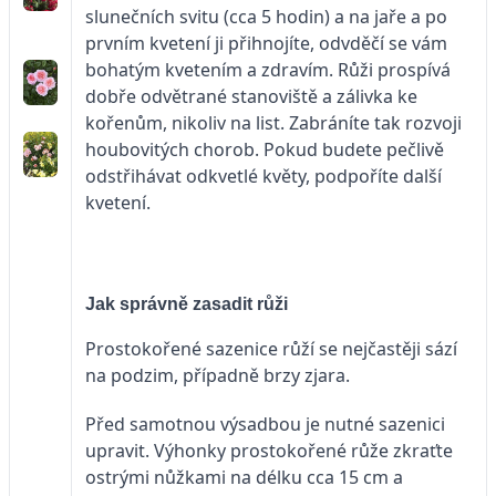
slunečních svitu (cca 5 hodin) a na jaře a po
prvním kvetení ji přihnojíte, odvděčí se vám
bohatým kvetením a zdravím. Růži prospívá
dobře odvětrané stanoviště a zálivka ke
kořenům, nikoliv na list. Zabráníte tak rozvoji
houbovitých chorob. Pokud budete pečlivě
odstřihávat odkvetlé květy, podpoříte další
kvetení.
Jak správně zasadit růži
Prostokořené sazenice růží se nejčastěji sází
na podzim, případně brzy zjara.
Před samotnou výsadbou je nutné sazenici
upravit. Výhonky prostokořené růže zkraťte
ostrými nůžkami na délku cca 15 cm a