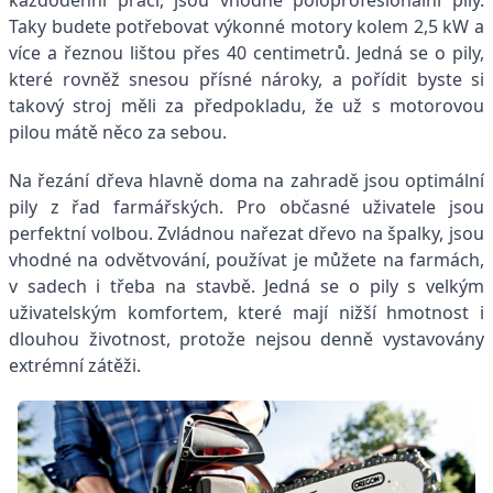
Taky budete potřebovat výkonné motory kolem 2,5 kW a
více a řeznou lištou přes 40 centimetrů. Jedná se o pily,
které rovněž snesou přísné nároky, a pořídit byste si
takový stroj měli za předpokladu, že už s motorovou
pilou mátě něco za sebou.
Na řezání dřeva hlavně doma na zahradě jsou optimální
pily z řad farmářských. Pro občasné uživatele jsou
perfektní volbou. Zvládnou nařezat dřevo na špalky, jsou
vhodné na odvětvování, používat je můžete na farmách,
v sadech i třeba na stavbě. Jedná se o pily s velkým
uživatelským komfortem, které mají nižší hmotnost i
dlouhou životnost, protože nejsou denně vystavovány
extrémní zátěži.