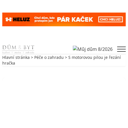
Skip to content
Men
Hlavní stránka
>
Péče o zahradu
> S motorovou pilou je řezání
hračka
Zpět na Péče o zahradu
PÉČE O ZAHRADU
S motorovou pilou je řezání hračka
27. 9. 2017
4 min. čtení