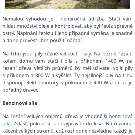
Nemalou výhodou je i nenáročná údržba. Stačí vám
hlídat množství oleje a kontrolovat, aby byl řetěz správně
ostrý. Napínání řetězu i jeho případná výměna je snadné
a dá se provést i bez použití nářadí.
Na trhu jsou pily různé velikosti i síly. Na běžné řezání
kolem domu vám stačí i pila s příkonem 1400 W, na
řezání dřeva větších průměrů by měl uživatel volit pily
s příkonem 1 800 W a vyšším. Ty nejsilnější pily na trhu
disponují elektromotory s příkonem 2 400 W a to už je
pořádný dravec.
Benzinová síla
Na řezání velkých objemů dřeva je vhodnější
benzinová
pila
. Zvlášť, pokud se s ní vypravíte do lesa. Na řezání a
kácení velkých stromů, což rozhodně nezvládne každý, je