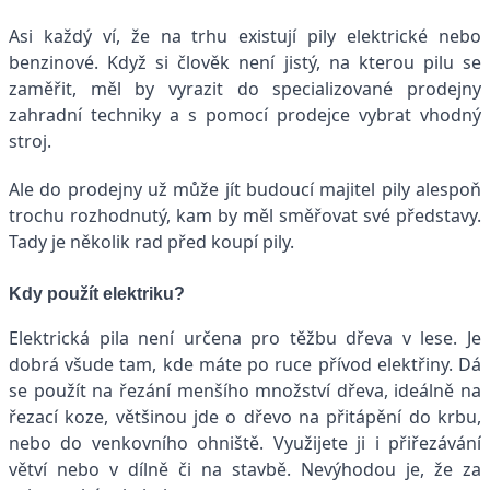
Asi každý ví, že na trhu existují pily elektrické nebo
benzinové. Když si člověk není jistý, na kterou pilu se
zaměřit, měl by vyrazit do specializované prodejny
zahradní techniky a s pomocí prodejce vybrat vhodný
stroj.
Ale do prodejny už může jít budoucí majitel pily alespoň
trochu rozhodnutý, kam by měl směřovat své představy.
Tady je několik rad před koupí pily.
Kdy použít elektriku?
Elektrická pila není určena pro těžbu dřeva v lese. Je
dobrá všude tam, kde máte po ruce přívod elektřiny. Dá
se použít na řezání menšího množství dřeva, ideálně na
řezací koze, většinou jde o dřevo na přitápění do krbu,
nebo do venkovního ohniště. Využijete ji i přiřezávání
větví nebo v dílně či na stavbě. Nevýhodou je, že za