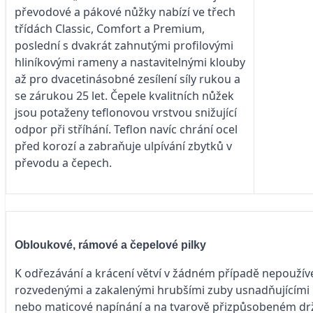
převodové a pákové nůžky nabízí ve třech
třídách Classic, Comfort a Premium,
poslední s dvakrát zahnutými profilovými
hliníkovými rameny a nastavitelnými klouby
až pro dvacetinásobné zesílení síly rukou a
se zárukou 25 let. Čepele kvalitních nůžek
jsou potaženy teflonovou vrstvou snižující
odpor při stříhání. Teflon navíc chrání ocel
před korozí a zabraňuje ulpívání zbytků v
převodu a čepech.
Obloukové, rámové a čepelové pilky
K odřezávání a krácení větví v žádném případě nepoužívejt
rozvedenými a zakalenými hrubšími zuby usnadňujícími ře
nebo maticové napínání a na tvarově přizpůsobeném drža