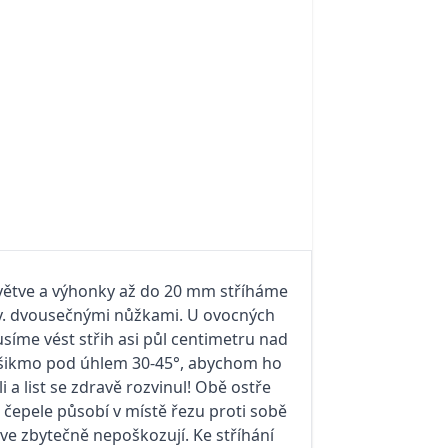
 větve a výhonky až do 20 mm stříháme
v. dvousečnými nůžkami. U ovocných
íme vést střih asi půl centimetru nad
ikmo pod úhlem 30-45°, abychom ho
 a list se zdravě rozvinul! Obě ostře
čepele působí v místě řezu proti sobě
tve zbytečně nepoškozují. Ke stříhání