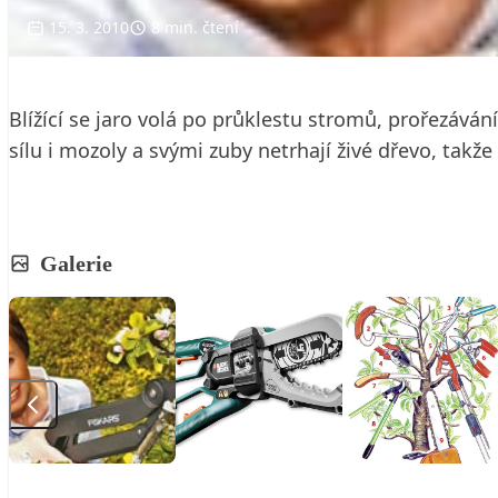
15. 3. 2010
8 min. čtení
Blížící se jaro volá po průklestu stromů, prořezáván
sílu i mozoly a svými zuby netrhají živé dřevo, takže 
Galerie