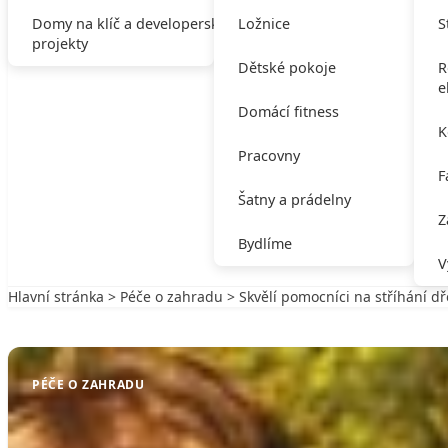
Domy na klíč a developerské
Ložnice
S
projekty
Dětské pokoje
R
e
Domácí fitness
K
Pracovny
F
Šatny a prádelny
Z
Bydlíme
V
Hlavní stránka
>
Péče o zahradu
> Skvělí pomocníci na stříhání dř
Zpět na Péče o zahradu
PÉČE O ZAHRADU