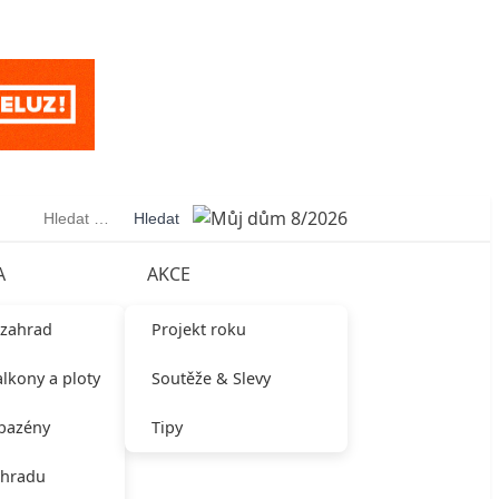
Vyhledávání
A
AKCE
 zahrad
Projekt roku
alkony a ploty
Soutěže & Slevy
 bazény
Tipy
ahradu