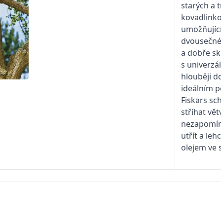
starých a 
kovadlinkov
umožňující 
dvousečné 
a dobře sk
s univerzá
hlouběji d
ideálním 
Fiskars s
stříhat vě
nezapomín
utřít a le
olejem ve s