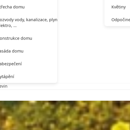
třecha domu
Květiny
ozvody vody, kanalizace, plynu,
Odpočine
lektro, …
onstrukce domu
asáda domu
abezpečení
ytápění
evin