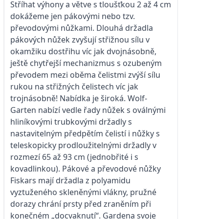
Stříhat výhony a větve s tloušťkou 2 až 4 cm
dokážeme jen pákovými nebo tzv.
převodovými nůžkami. Dlouhá držadla
pákových nůžek zvyšují střižnou sílu v
okamžiku dostřihu víc jak dvojnásobně,
ještě chytřejší mechanizmus s ozubeným
převodem mezi oběma čelistmi zvýší sílu
rukou na střižných čelistech víc jak
trojnásobně! Nabídka je široká. Wolf-
Garten nabízí vedle řady nůžek s oválnými
hliníkovými trubkovými držadly s
nastavitelným předpětím čelistí i nůžky s
teleskopicky prodloužitelnými držadly v
rozmezí 65 až 93 cm (jednobřité i s
kovadlinkou). Pákové a převodové nůžky
Fiskars mají držadla z polyamidu
vyztuženého skleněnými vlákny, pružné
dorazy chrání prsty před zraněním při
konečném „docvaknutí“. Gardena svoje