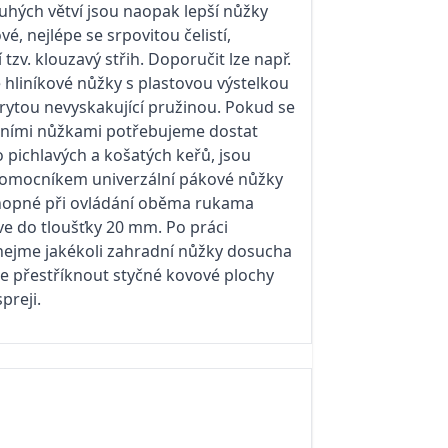
tuhých větví jsou naopak lepší nůžky
é, nejlépe se srpovitou čelistí,
tzv. klouzavý střih. Doporučit lze např.
hliníkové nůžky s plastovou výstelkou
rytou nevyskakující pružinou. Pokud se
lními nůžkami potřebujeme dostat
o pichlavých a košatých keřů, jsou
pomocníkem univerzální pákové nůžky
chopné při ovládání oběma rukama
tve do tloušťky 20 mm. Po práci
ejme jakékoli zahradní nůžky dosucha
hce přestříknout styčné kovové plochy
preji.