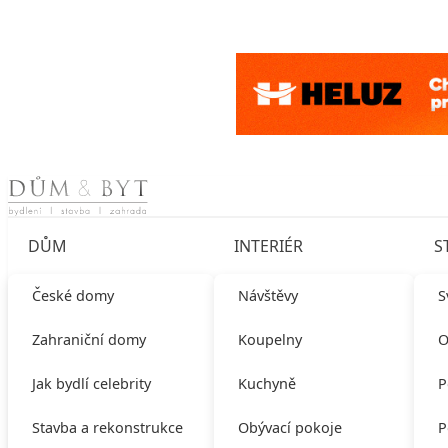
Skip to content
DŮM
INTERIÉR
S
České domy
Návštěvy
S
Zahraniční domy
Koupelny
O
Jak bydlí celebrity
Kuchyně
P
Stavba a rekonstrukce
Obývací pokoje
P