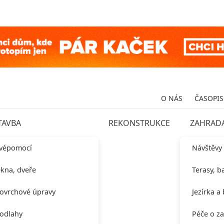
O NÁS
ČASOPIS
TAVBA
REKONSTRUKCE
ZAHRAD
vépomocí
Návštěvy
kna, dveře
Terasy, b
ovrchové úpravy
Jezírka a
odlahy
Péče o z