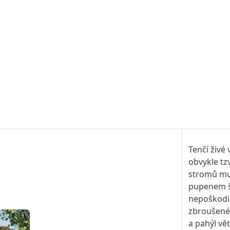
Tenčí živé
obvykle tz
stromů mus
pupenem š
nepoškodili
zbroušené 
a pahýl vě