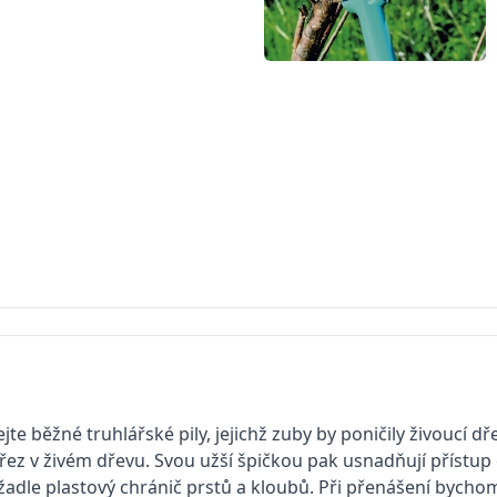
e běžné truhlářské pily, jejichž zuby by poničily živoucí dře
z v živém dřevu. Svou užší špičkou pak usnadňují přístup 
dle plastový chránič prstů a kloubů. Při přenášení bychom