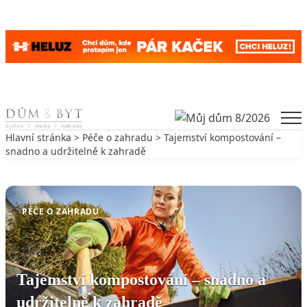
Skip to content
Men
Hlavní stránka
>
Péče o zahradu
> Tajemství kompostování –
snadno a udržitelně k zahradě
Zpět na Péče o zahradu
PÉČE O ZAHRADU
Tajemství kompostování – snadno a
udržitelně k zahradě