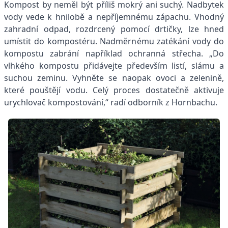
Kompost by neměl být příliš mokrý ani suchý. Nadbytek
vody vede k hnilobě a nepříjemnému zápachu. Vhodný
zahradní odpad, rozdrcený pomocí drtičky, lze hned
umístit do kompostéru. Nadměrnému zatékání vody do
kompostu zabrání například ochranná střecha. „Do
vlhkého kompostu přidávejte především listí, slámu a
suchou zeminu. Vyhněte se naopak ovoci a zelenině,
které pouštějí vodu. Celý proces dostatečně aktivuje
urychlovač kompostování,“ radí odborník z Hornbachu.