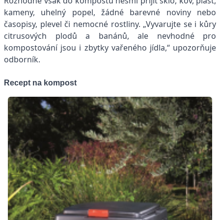
Rozhodně však do kompostu nesmí přijít sklo, kov, plast,
kameny, uhelný popel, žádné barevné noviny nebo
časopisy, plevel či nemocné rostliny. „Vyvarujte se i kůry
citrusových plodů a banánů, ale nevhodné pro
kompostování jsou i zbytky vařeného jídla,“ upozorňuje
odborník.
Recept na kompost