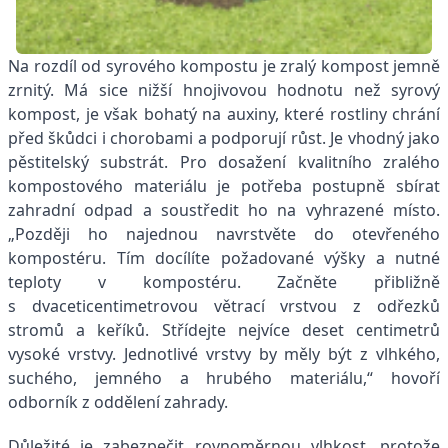
Na rozdíl od syrového kompostu je zralý kompost jemně
zrnitý. Má sice nižší hnojivovou hodnotu než syrový
kompost, je však bohatý na auxiny, které rostliny chrání
před škůdci i chorobami a podporují růst. Je vhodný jako
pěstitelský substrát. Pro dosažení kvalitního zralého
kompostového materiálu je potřeba postupně sbírat
zahradní odpad a soustředit ho na vyhrazené místo.
„Později ho najednou navrstvěte do otevřeného
kompostéru. Tím docílíte požadované výšky a nutné
teploty v kompostéru. Začněte přibližně
s dvaceticentimetrovou větrací vrstvou z odřezků
stromů a keříků. Střídejte nejvíce deset centimetrů
vysoké vrstvy. Jednotlivé vrstvy by měly být z vlhkého,
suchého, jemného a hrubého materiálu,“ hovoří
odborník z oddělení zahrady.
Důležité je zabezpečit rovnoměrnou vlhkost, protože