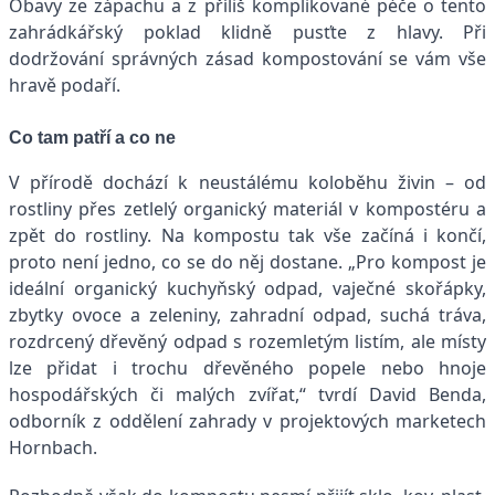
Obavy ze zápachu a z příliš komplikované péče o tento
zahrádkářský poklad klidně pusťte z hlavy. Při
dodržování správných zásad kompostování se vám vše
hravě podaří.
Co tam patří a co ne
V přírodě dochází k neustálému koloběhu živin – od
rostliny přes zetlelý organický materiál v kompostéru a
zpět do rostliny. Na kompostu tak vše začíná i končí,
proto není jedno, co se do něj dostane. „Pro kompost je
ideální organický kuchyňský odpad, vaječné skořápky,
zbytky ovoce a zeleniny, zahradní odpad, suchá tráva,
rozdrcený dřevěný odpad s rozemletým listím, ale místy
lze přidat i trochu dřevěného popele nebo hnoje
hospodářských či malých zvířat,“ tvrdí David Benda,
odborník z oddělení zahrady v projektových marketech
Hornbach.