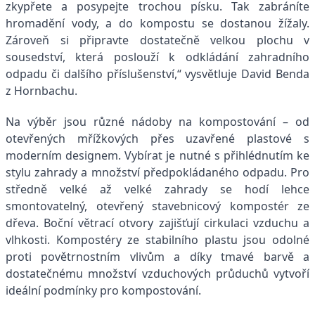
zkypřete a posypejte trochou písku. Tak zabráníte
hromadění vody, a do kompostu se dostanou žížaly.
Zároveň si připravte dostatečně velkou plochu v
sousedství, která poslouží k odkládání zahradního
odpadu či dalšího příslušenství,“ vysvětluje David Benda
z Hornbachu.
Na výběr jsou různé nádoby na kompostování – od
otevřených mřížkových přes uzavřené plastové s
moderním designem. Vybírat je nutné s přihlédnutím ke
stylu zahrady a množství předpokládaného odpadu. Pro
středně velké až velké zahrady se hodí lehce
smontovatelný, otevřený stavebnicový kompostér ze
dřeva. Boční větrací otvory zajišťují cirkulaci vzduchu a
vlhkosti. Kompostéry ze stabilního plastu jsou odolné
proti povětrnostním vlivům a díky tmavé barvě a
dostatečnému množství vzduchových průduchů vytvoří
ideální podmínky pro kompostování.