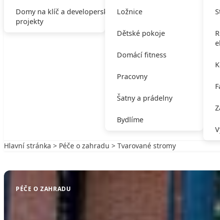
Domy na klíč a developerské
Ložnice
S
projekty
Dětské pokoje
R
e
Domácí fitness
K
Pracovny
F
Šatny a prádelny
Z
Bydlíme
V
Hlavní stránka
>
Péče o zahradu
> Tvarované stromy
Zpět na Péče o zahradu
PÉČE O ZAHRADU