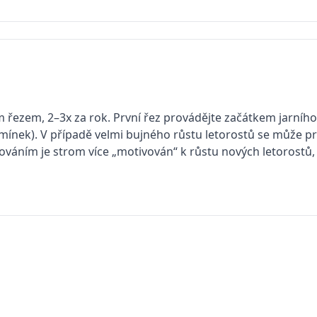
m řezem, 2–3x za rok. První řez provádějte začátkem jarního
mínek). V případě velmi bujného růstu letorostů se může pro
rováním je strom více „motivován“ k růstu nových letorostů