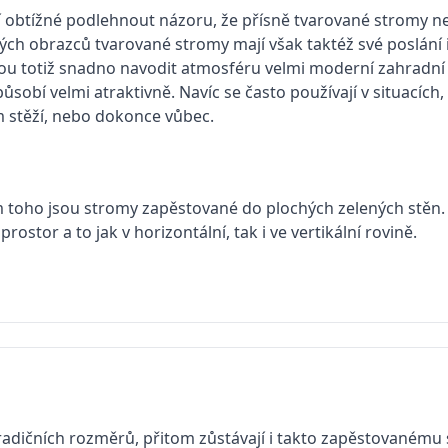
 obtížné podlehnout názoru, že přísně tvarované stromy ne
ých obrazců tvarované stromy mají však taktéž své poslání i
ou totiž snadno na­vodit atmosféru velmi moderní zahradní 
sobí velmi atraktivně. Navíc se často používají v situacích
 stěží, nebo dokonce vůbec.
 toho jsou stromy zapěstované do plochých zelených stěn. 
ostor a to jak v horizontální, tak i ve vertikální rovině.
radičních rozměrů, přitom zů­stávají i takto zapěstovanému