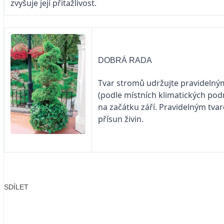
zvyšuje její přitažlivost.
DOBRÁ RADA
Tvar stromů udr­žuj­te pravidelný
(podle místních klimatických pod
na začátku září. Pravidelným tva
přísun živin.
SDÍLET
Facebook
X
LinkedIn
Email