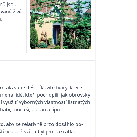
omů jsou
ované živé
ů.
to takzvané deštníkovité tvary, které
ména lidé, kteří pochopili, jak obrovský
využití výborných vlastností listnatých
abr, moruši, platan a lípu.
 to, aby se relativně brzo dosáhlo po­
eště v době květu byť jen nakrátko