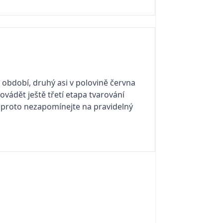
 období, druhý asi v polovině června
vádět ještě třetí etapa tvarování
, proto nezapomínejte na pravidelný