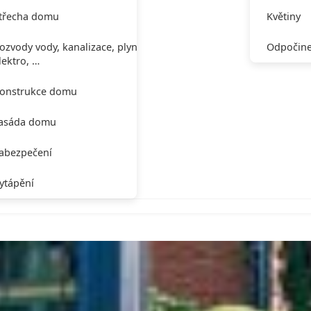
třecha domu
Květiny
ozvody vody, kanalizace, plynu,
Odpočine
lektro, …
onstrukce domu
asáda domu
abezpečení
ytápění