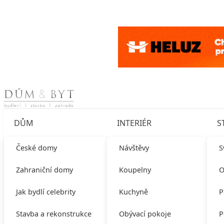
Skip to content
DŮM
INTERIÉR
S
České domy
Návštěvy
S
Zahraniční domy
Koupelny
O
Jak bydlí celebrity
Kuchyně
P
Stavba a rekonstrukce
Obývací pokoje
P