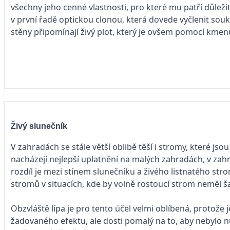
všechny jeho cenné vlastnosti, pro které mu patří důleži
v první řadě optickou clonou, která dovede vyčlenit soukr
stěny připomínají živý plot, který je ovšem pomocí kmen
Živý slunečník
V zahradách se stále větší oblibě těší i stromy, které js
nacházejí nejlepší uplatnění na malých zahradách, v zahr
rozdíl je mezi stínem slunečníku a živého listnatého st
stromů v situacích, kde by volně rostoucí strom neměl ša
Obzvláště lípa je pro tento účel velmi oblíbená, protože j
žadovaného efektu, ale dosti pomalý na to, aby nebylo nut