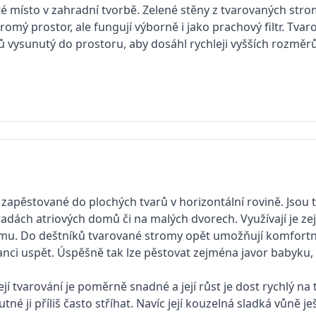
té místo v zahradní tvorbě. Zelené stěny z tvarovaných str
omý prostor, ale fungují výborně i jako prachový filtr. Tvar
ů vysunutý do prostoru, aby dosáhl rychleji vyšších rozměr
ou zapěstované do plochých tvarů v horizontální rovině. Jsou 
adách atriových domů či na malých dvorech. Využívají je zej
romu. Do deštníků tvarované stromy opět umožňují komfortní 
nci uspět. Úspěšně tak lze pěstovat zejména javor babyku, h
ejí tvarování je po­měrně snadné a její růst je dost rychlý na
né ji příliš často stříhat. Navíc její kouzelná sladká vůně j