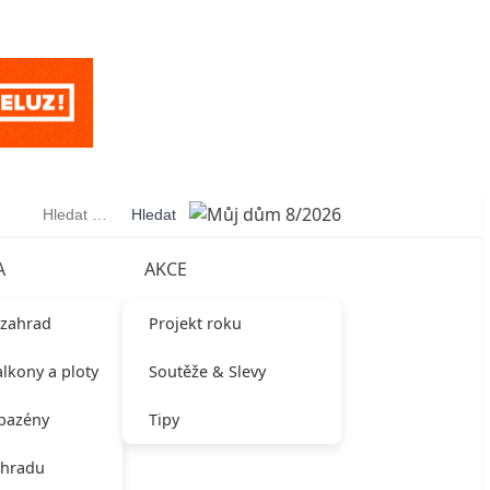
Vyhledávání
A
AKCE
 zahrad
Projekt roku
alkony a ploty
Soutěže & Slevy
 bazény
Tipy
ahradu