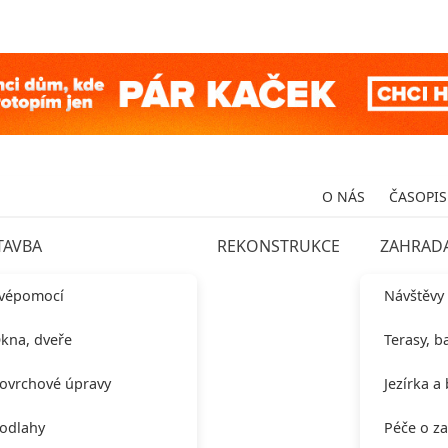
O NÁS
ČASOPIS
TAVBA
REKONSTRUKCE
ZAHRAD
vépomocí
Návštěvy
kna, dveře
Terasy, b
ovrchové úpravy
Jezírka a
odlahy
Péče o z