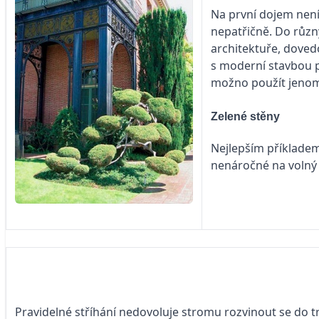
Na
první dojem není
nepatřičně. Do různ
architektuře, doved
s moderní stavbou pů
možno použít jenom
Zelené stěny
Nejlepším příkladem
nenáročné na volný pr
Pravidelné stříhání nedovoluje stromu rozvinout se do t