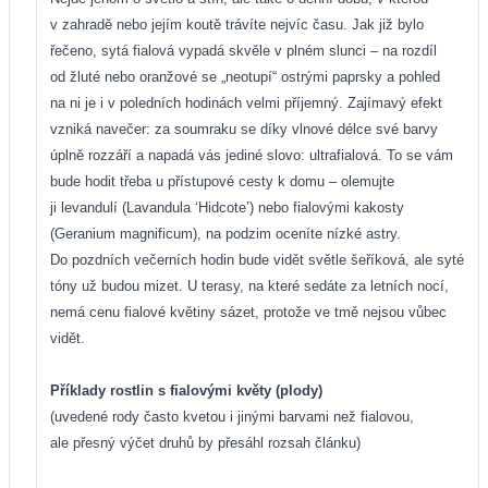
v zahradě nebo jejím koutě trávíte nejvíc času. Jak již bylo
řečeno, sytá fialová vypadá skvěle v plném slunci – na rozdíl
od žluté nebo oranžové se „neotupí“ ostrými paprsky a pohled
na ni je i v poledních hodinách velmi příjemný. Zajímavý efekt
vzniká navečer: za soumraku se díky vlnové délce své barvy
úplně rozzáří a napadá vás jediné slovo: ultrafialová. To se vám
bude hodit třeba u přístupové cesty k domu – olemujte
ji levandulí (Lavandula ‘Hidcote’) nebo fialovými kakosty
(Geranium magnificum), na podzim oceníte nízké astry.
Do pozdních večerních hodin bude vidět světle šeříková, ale syté
tóny už budou mizet. U terasy, na které sedáte za letních nocí,
nemá cenu fialové květiny sázet, protože ve tmě nejsou vůbec
vidět.
Příklady rostlin s fialovými květy (plody)
(uvedené rody často kvetou i jinými barvami než fialovou,
ale přesný výčet druhů by přesáhl rozsah článku)