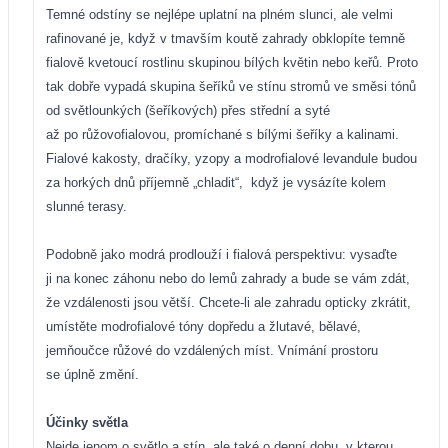
Temné odstíny se nejlépe uplatní na plném slunci, ale velmi
rafinované je, když v tmavším koutě zahrady obklopíte temně
fialově kvetoucí rostlinu skupinou bílých květin nebo keřů. Proto
tak dobře vypadá skupina šeříků ve stínu stromů ve směsi tónů
od světlounkých (šeříkových) přes střední a syté
až po růžovofialovou, promíchané s bílými šeříky a kalinami.
Fialové kakosty, dračíky, yzopy a modrofialové levandule budou
za horkých dnů příjemně „chladit“,
když je vysázíte kolem
slunné terasy.
Podobně jako modrá prodlouží i fialová perspektivu: vysaďte
ji na konec záhonu nebo do lemů zahrady a bude se vám zdát,
že vzdálenosti jsou větší. Chcete-li ale zahradu opticky zkrátit,
umístěte modrofialové tóny dopředu a žlutavé, bělavé,
jemňoučce růžové do vzdálených míst. Vnímání prostoru
se úplně změní.
Účinky světla
Nejde jenom o světlo a stín, ale také o denní dobu, v kterou