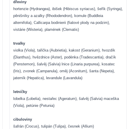
dřeviny
hortenzie (Hydrangea), ibišek (Hibiscus syriacus), šeřík (Syringa),
pěnišníky a azalky (Rhododendron), komule (Buddleia
alternifolia), Callicarpa bodinierii (fialové plody na podzim),
vistárie (Wisteria), plamének (Clematis)
trvalky
violka (Viola), tařička (Aubrietia), kakost (Geranium), hvozdík
(Dianthus), hvězdnice (Aster), podénka (Tradescantia), dračík
(Penstemon), šalvěj (Salvia) lnice (Linaria purpurea), kosatec
(Iris), zvonek (Campanula), oměj (Aconitum), šanta (Nepeta),
jaterník (Hepatica), levandule (Lavandula)
letničky
lobelka (Lobelia), nestařec (Ageratum), šalvěj (Salvia) maceška
(Viola), petúnie (Petunia)
cibuloviny
šafrán (Crocus), tulipán (Tulipa), česnek (Allium)