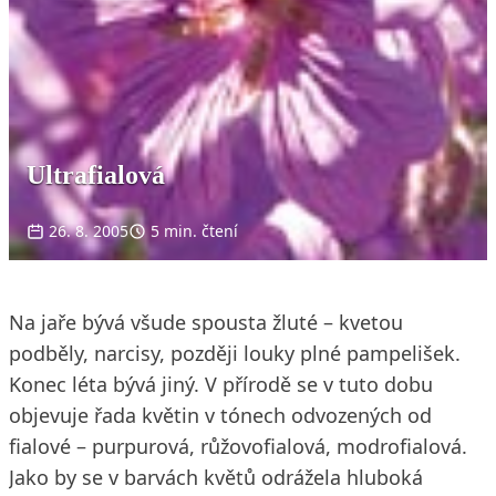
Ultrafialová
26. 8. 2005
5 min. čtení
Na jaře bývá všude spousta žluté – kvetou
podběly, narcisy, později louky plné pampelišek.
Konec léta bývá jiný. V přírodě se v tuto dobu
objevuje řada květin v tónech odvozených od
fialové – purpurová, růžovofialová, modrofialová.
Jako by se v barvách květů odrážela hluboká