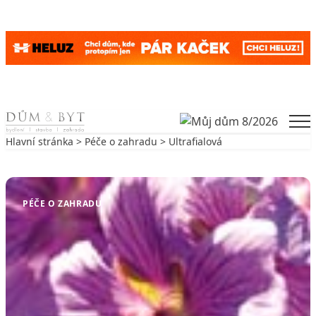
Skip to content
Men
Hlavní stránka
>
Péče o zahradu
> Ultrafialová
Zpět na Péče o zahradu
PÉČE O ZAHRADU