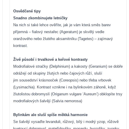
Osvědčené tipy
Snadno zkombinujete letničky
Na nich si také lehce ověříte, jak je vám která směs barev
příjemná – fialový nestařec (Ageratum) je skvělý vedle
oranžového nebo žlutého aksamitníku (Tagetes) – zajímavý
kontrast.
Živě působí i trvalkové a keřové kontrasty
Modrofialové stračky (Delphinium) a kakosty (Geranium) se dobře
odrážejí od skupiny žlutých nebo čajových růží, sluší
jim sousedství krásnooček (Coreopsis) nebo třeba vrbovek
(Lysimachia). Kontrast vznikne i na bylinkovém záhoně, když
žlutolistou dobromyslí (Origanum vulgare ‘Aureum’) obklopíte trsy
modrofialových šalvějí (Salvia nemorosa)
Bylinkám ale sluší spíše měkká harmonie
Se šalvějí vysaďte levanduli, růžový, bílý i modrý yzop, růžově
kvetoucí dobromysl, mateřídoušky, monardu, hvozdíky, zvonky.