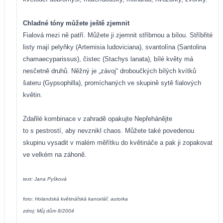
Chladné tóny můžete ještě zjemnit
Fialová mezi ně patří. Můžete ji zjemnit stříbrnou a bílou. Stříbřité
listy mají pelyňky (Artemisia ludoviciana), svantolína (Santolina
chamaecyparissus), čistec (Stachys lanata), bílé květy má
nesčetně druhů. Něžný je „závoj“ droboučkých bílých kvítků
šateru (Gypsophilla), promíchaných ve skupině sytě fialových
květin.
Zdařilé kombinace v zahradě opakujte Nepřehánějte
to s pestrostí, aby nevznikl chaos. Můžete také povedenou
skupinu vysadit v malém měřítku do květináče a pak ji zopakovat
ve velkém na záhoně.
text: Jana Pyšková
foto: Holandská květinářská kancelář, autorka
zdroj: Můj dům 8/2004