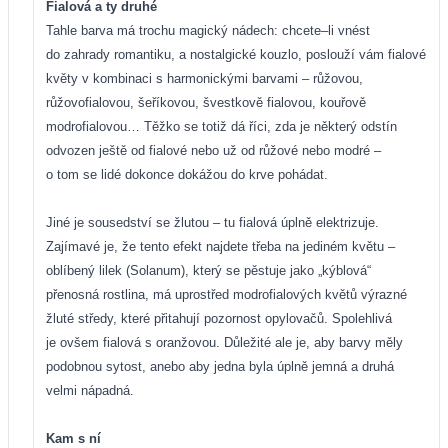
Fialová a ty druhé
Tahle barva má trochu magický nádech: chcete–li vnést
do zahrady romantiku, a nostalgické kouzlo, poslouží vám fialové
květy v kombinaci s harmonickými barvami – růžovou,
růžovofialovou, šeříkovou, švestkově fialovou, kouřově
modrofialovou… Těžko se totiž dá říci, zda je některý odstín
odvozen ještě od fialové nebo už od růžové nebo modré –
o tom se lidé dokonce dokážou do krve pohádat.
Jiné je sousedství se žlutou – tu fialová úplně elektrizuje.
Zajímavé je, že tento efekt najdete třeba na jediném květu –
oblíbený lilek (Solanum), který se pěstuje jako „kýblová“
přenosná rostlina, má uprostřed modrofialových květů výrazné
žluté středy, které přitahují pozornost opylovačů. Spolehlivá
je ovšem fialová s oranžovou. Důležité ale je, aby barvy měly
podobnou sytost, anebo aby jedna byla úplně jemná a druhá
velmi nápadná.
Kam s ní