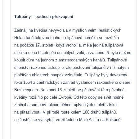
Tulipány – tradice i překvapení
Žádná jiná květina nevyvolala v myslích velmi realistických
Holanďanů takovou touhu. Tulipánová horečka se rozšířila
na počátku 17. století, když vrcholila, měla jediná tulipánová
cibulka cenu třiceti pěti dospělých volů, a za cenu tří bylo možno
koupit dům na jednom z amsterodamských kanálů. Tulipánové
šílenství nakonec ustoupilo, ale pěstování tulipánů v nížinatých
písčitých oblastech naopak vzkvétalo. Tulipány byly dovezeny
roku 1554 z cařihradských zahrad vyslancem rakouského císaře
Busbecquem. Na konci 16. století se pěstování této půvabné
květiny rozšířilo po celé Evropě. Od této doby se svět hodně
změnil a samotný tulipán během uplynulých století získal
na přitažlivosti. V přírodě roste kolem 100 druhů tulipánů,
nejčastěji se vyskytují ve Střední a Malé Asii a na Balkáně.