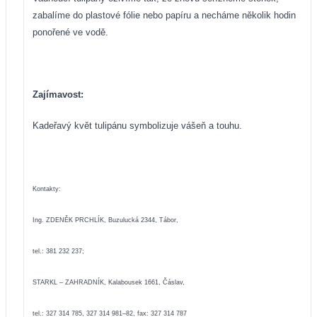
zabalíme do plastové fólie nebo papíru a necháme několik hodin
ponořené ve vodě.
Zajímavost:
Kadeřavý květ tulipánu symbolizuje vášeň a touhu.
Kontakty:
Ing. ZDENĚK PRCHLÍK, Buzulucká 2344, Tábor,
tel.: 381 232 237;
STARKL – ZAHRADNÍK, Kalabousek 1661, Čáslav,
tel.: 327 314 785, 327 314 981–82, fax: 327 314 787