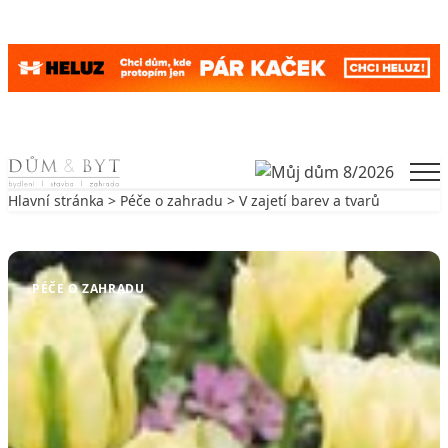
Skip to content
Men
Hlavní stránka
>
Péče o zahradu
> V zajetí barev a tvarů
Zpět na Péče o zahradu
PÉČE O ZAHRADU