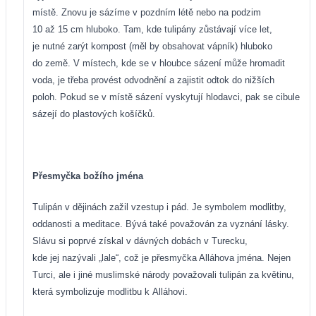
místě. Znovu je sázíme v pozdním létě nebo na podzim
10 až 15 cm hluboko. Tam, kde tulipány zůstávají více let,
je nutné zarýt kompost (měl by obsahovat vápník) hluboko
do země. V místech, kde se v hloubce sázení může hromadit
voda, je třeba provést odvodnění a zajistit odtok do nižších
poloh. Pokud se v místě sázení vyskytují hlodavci, pak se cibule
sázejí do plastových košíčků.
Přesmyčka božího jména
Tulipán v dějinách zažil vzestup i pád. Je symbolem modlitby,
oddanosti a meditace. Bývá také považován za vyznání lásky.
Slávu si poprvé získal v dávných dobách v Turecku,
kde jej nazývali „lale“, což je přesmyčka Alláhova jména. Nejen
Turci, ale i jiné muslimské národy považovali tulipán za květinu,
která symbolizuje modlitbu k Alláhovi.