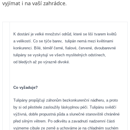
vyjímat i na vaší zahrádce.
K dostání je velké množství odrůd, které se liší tvarem květů
a velikostí. Co se týče barev,
tulipán nemá mezi květinami
konkurenci. Bílé, téměř černé, fialové, červené, dvoubarevné
tulipány se vyskytují ve všech myslitelných odstínech,
od bledých až po výrazně divoké.
Co vyžaduje?
Tulipány propůjčují záhonům bezkonkurenční nádheru, a proto
by si od pěstitele zasloužily láskyplnou péči. Tulipánu svědčí
výživná, dobře propustná půda a slunečné stanoviště chráněné
před silným větrem. Po odkvětu a zavadnutí nadzemní části
vyjmeme cibule ze země a uchováme je na chladném suchém