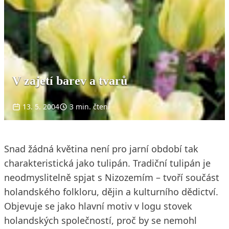
V zajetí barev a tvarů
13. 5. 2004
3 min. čtení
Snad žádná květina není pro jarní období tak
charakteristická jako tulipán. Tradiční tulipán je
neodmyslitelně spjat s Nizozemím – tvoří součást
holandského folkloru, dějin a kulturního dědictví.
Objevuje se jako hlavní motiv v logu stovek
holandských společností, proč by se nemohl