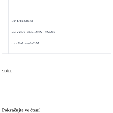
text: Lenka Kopecká
foto. Zdeněk Prchlík, Starckl – zahradník
zdroj: Moderní byt 5/2003
SDÍLET
Facebook
X
LinkedIn
Email
Pokračujte ve čtení