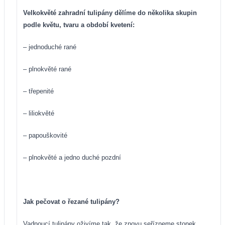
Velkokvěté zahradní tulipány dělíme do několika skupin
podle květu, tvaru a období kvetení:
– jednoduché rané
– plnokvěté rané
– třepenité
– liliokvěté
– papouškovité
– plnokvěté a jedno
duché pozdní
Jak pečovat o řezané tulipány?
Vadnoucí tulipány oživíme tak, že znovu seřízneme stonek,