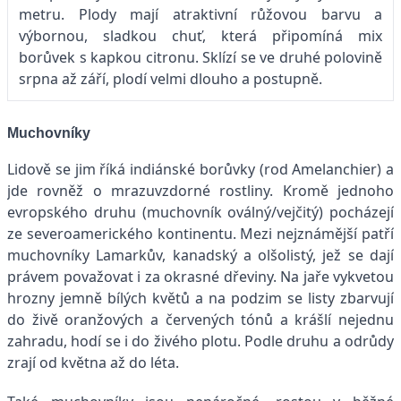
metru. Plody mají atraktivní růžovou barvu a
výbornou, sladkou chuť, která připomíná mix
borůvek s kapkou citronu. Sklízí se ve druhé polovině
srpna až září, plodí velmi dlouho a postupně.
Muchovníky
Lidově se jim říká indiánské borůvky (rod Amelanchier) a
jde rovněž o mrazuvzdorné rostliny. Kromě jednoho
evropského druhu (muchovník oválný/vejčitý) pocházejí
ze severoamerického kontinentu. Mezi nejznámější patří
muchovníky Lamarkův, kanadský a olšolistý, jež se dají
právem považovat i za okrasné dřeviny. Na jaře vykvetou
hrozny jemně bílých květů a na podzim se listy zbarvují
do živě oranžových a červených tónů a krášlí nejednu
zahradu, hodí se i do živého plotu. Podle druhu a odrůdy
zrají od května až do léta.