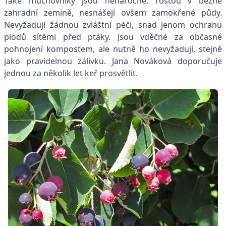
Také muchovníky jsou nenáročné, rostou v běžné
zahradní zemině, nesnášejí ovšem zamokřené půdy.
Nevyžadují žádnou zvláštní péči, snad jenom ochranu
plodů sítěmi před ptáky. Jsou vděčné za občasné
pohnojení kompostem, ale nutně ho nevyžadují, stejně
jako pravidelnou zálivku. Jana Nováková doporučuje
jednou za několik let keř prosvětlit.