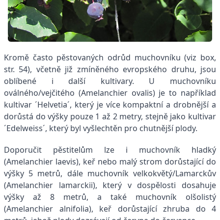
Kromě často pěstovaných odrůd muchovníku (viz box,
str. 54), včetně již zmíněného evropského druhu, jsou
oblíbené i další kultivary. U muchovníku
oválného/vejčitého (Amelanchier ovalis) je to například
kultivar ´Helvetia´, který je více kompaktní a drobnější a
dorůstá do výšky pouze 1 až 2 metry, stejně jako kultivar
´Edelweiss´, který byl vyšlechtěn pro chutnější plody.
Doporučit pěstitelům lze i muchovník hladký
(Amelanchier laevis), keř nebo malý strom dorůstající do
výšky 5 metrů, dále muchovník velkokvětý/Lamarckův
(Amelanchier lamarckii), který v dospělosti dosahuje
výšky až 8 metrů, a také muchovník olšolistý
(Amelanchier alnifolia), keř dorůstající zhruba do 4