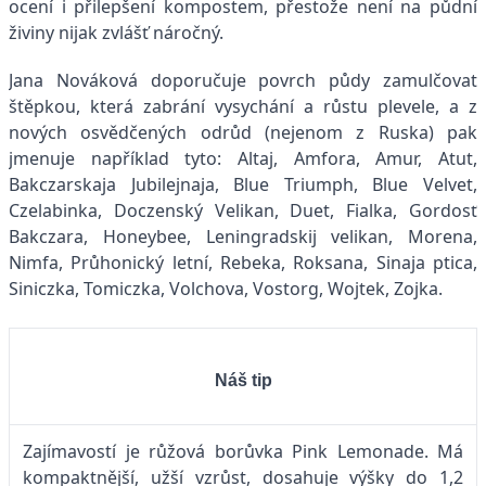
ocení i přilepšení kompostem, přestože není na půdní
živiny nijak zvlášť náročný.
Jana Nováková doporučuje povrch půdy zamulčovat
štěpkou, která zabrání vysychání a růstu plevele, a z
nových osvědčených odrůd (nejenom z Ruska) pak
jmenuje například tyto: Altaj, Amfora, Amur, Atut,
Bakczarskaja Jubilejnaja, Blue Triumph, Blue Velvet,
Czelabinka, Doczenský Velikan, Duet, Fialka, Gordosť
Bakczara, Honeybee, Leningradskij velikan, Morena,
Nimfa, Průhonický letní, Rebeka, Roksana, Sinaja ptica,
Siniczka, Tomiczka, Volchova, Vostorg, Wojtek, Zojka.
Náš tip
Zajímavostí je růžová borůvka Pink Lemonade. Má
kompaktnější, užší vzrůst, dosahuje výšky do 1,2