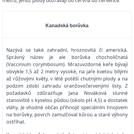
metrů, jehož plody dozrávají od června do července.
Kanadská borůvka
Nazývá se také zahradní, hroznovitá či americká.
Správný název je ale borůvka chocholičnatá
(Vaccinium corymbosum). Mrazuvzdorné keře bývají
obvykle 1,5 až 2 metry vysoké, na jaře kvetou bílými
až růžovými květy, v létě potěší chutnými plody a na
podzim zdobí zahradu oranžovočervenými listy. Z
požadavků zdůrazňuje Jana Nováková slunné
stanoviště s kyselou půdou (okolo pH 4,5) a dostatek
vláhy. Je vhodné občas přihnojit speciálním hnojivem
na borůvky, povrch zamulčovat kůrou a staré výhony
ostříhat.