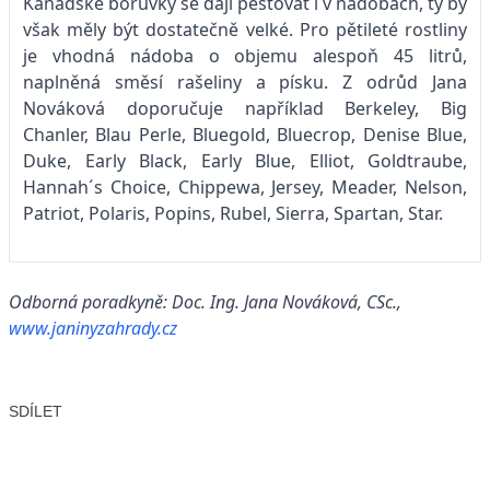
Kanadské borůvky se dají pěstovat i v nádobách, ty by
však měly být dostatečně velké. Pro pětileté rostliny
je vhodná nádoba o objemu alespoň 45 litrů,
naplněná směsí rašeliny a písku. Z odrůd Jana
Nováková doporučuje například Berkeley, Big
Chanler, Blau Perle, Bluegold, Bluecrop, Denise Blue,
Duke, Early Black, Early Blue, Elliot, Goldtraube,
Hannah´s Choice, Chippewa, Jersey, Meader, Nelson,
Patriot, Polaris, Popins, Rubel, Sierra, Spartan, Star.
Odborná poradkyně: Doc. Ing. Jana Nováková, CSc.,
www.janinyzahrady.cz
SDÍLET
Facebook
X
LinkedIn
Email