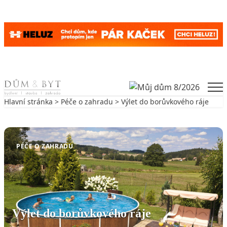
Skip to content
Men
Hlavní stránka
>
Péče o zahradu
> Výlet do borůvkového ráje
Zpět na Péče o zahradu
PÉČE O ZAHRADU
Výlet do borůvkového ráje