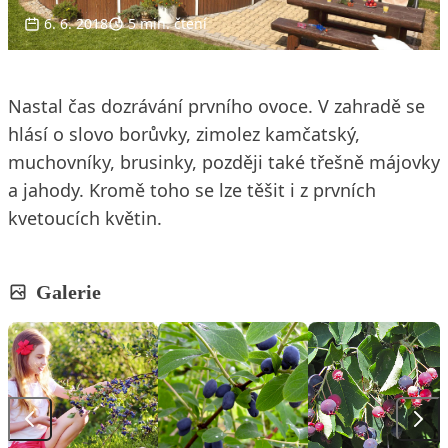
6. 6. 2018
5 min. čtení
Nastal čas dozrávání prvního ovoce. V zahradě se
hlásí o slovo borůvky, zimolez kamčatský,
muchovníky, brusinky, později také třešně májovky
a jahody. Kromě toho se lze těšit i z prvních
kvetoucích květin.
Galerie