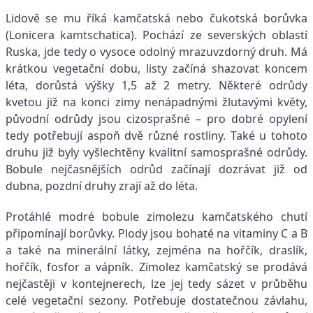
Lidově se mu říká kamčatská nebo čukotská borůvka
(Lonicera kamtschatica). Pochází ze severských oblastí
Ruska, jde tedy o vysoce odolný mrazuvzdorný druh. Má
krátkou vegetační dobu, listy začíná shazovat koncem
léta, dorůstá výšky 1,5 až 2 metry. Některé odrůdy
kvetou již na konci zimy nenápadnými žlutavými květy,
původní odrůdy jsou cizosprašné – pro dobré opylení
tedy potřebují aspoň dvě různé rostliny. Také u tohoto
druhu již byly vyšlechtěny kvalitní samosprašné odrůdy.
Bobule nejčasnějších odrůd začínají dozrávat již od
dubna, pozdní druhy zrají až do léta.
Protáhlé modré bobule zimolezu kamčatského chutí
připomínají borůvky. Plody jsou bohaté na vitaminy C a B
a také na minerální látky, zejména na hořčík, draslík,
hořčík, fosfor a vápník. Zimolez kamčatský se prodává
nejčastěji v kontejnerech, lze jej tedy sázet v průběhu
celé vegetační sezony. Potřebuje dostatečnou závlahu,