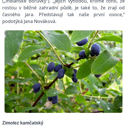
(„indiánské borůvky“). „Jejich výhodou, kromě toho, že
rostou v běžné zahradní půdě, je také to, že zrají od
časného jara. Představují tak naše první ovoce,“
podotýká Jana Nováková.
Zimolez kamčatský