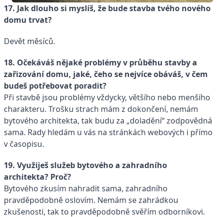
17. Jak dlouho si myslíš, že bude stavba tvého nového
domu trvat?
Devět měsíců.
18. Očekáváš nějaké problémy v průběhu stavby a
zařizování domu, jaké, čeho se nejvíce obáváš, v čem
budeš potřebovat poradit?
Při stavbě jsou problémy vždycky, většího nebo menšího
charakteru. Trošku strach mám z dokončení, nemám
bytového architekta, tak budu za „doladění“ zodpovědná
sama. Rady hledám u vás na stránkách webových i přímo
v časopisu.
19. Využiješ služeb bytového a zahradního
architekta? Proč?
Bytového zkusím nahradit sama, zahradního
pravděpodobně oslovím. Nemám se zahrádkou
zkušenosti, tak to pravděpodobně svěřím odborníkovi.