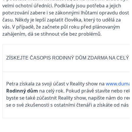
velmi ochotní úředníci. Podklady jsou potřeba a jejich
potvrzování zabere i se zákonnými lhůtami opravdu dost
času. Někdy je lepší zaplatit člověka, který to udělá za
vás.
V případě, že začnete půl roku před plánovaným
zahájením, dá se stihnout vše bez problémů.
ZÍSKEJTE ČASOPIS RODINNÝ DŮM ZDARMA NA CELÝ 
Petra získala za svoji účast v Reality show na
www.dumab
Rodinný dům
na celý rok. Pokud právě stavíte nebo rek
byste se také zúčastnit Reality show, napište nám do re
se o své zkušenosti s ostatními čtenáři a získáte od nás 