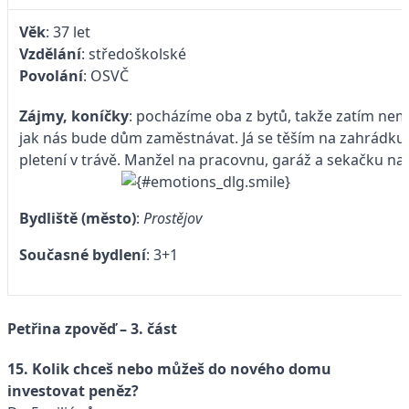
Věk
: 37 let
Vzdělání
: středoškolské
Povolání
: OSVČ
Zájmy, koníčky
: pocházíme oba z bytů, takže zatím ne
jak nás bude dům zaměstnávat. Já se těším na zahrádku
pletení v trávě. Manžel na pracovnu, garáž a sekačku na
Bydliště (město)
:
Prostějov
Současné bydlení
: 3+1
Petřina zpověď – 3. část
15. Kolik chceš nebo můžeš do nového domu
investovat peněz?