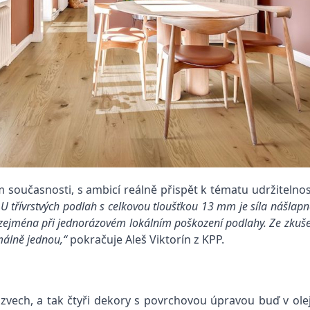
 současnosti, s ambicí reálně přispět k tématu udržitelno
„U třívrstvých podlah s celkovou tloušťkou 13 mm je síla nášla
jí zejména při jednorázovém lokálním poškození podlahy. Ze zkuše
málně jednou,“
pokračuje Aleš Viktorín z KPP.
názvech, a tak čtyři dekory s povrchovou úpravou buď v o