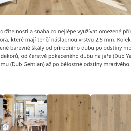
žitelnosti a snaha co nejlépe využívat omezené přír
ra, které mají tenčí nášlapnou vrstvu 2,5 mm. Kolek
bené barevné škály od přírodního dubu po odstíny mo
h dekorů, od čerstvě pokáceného dubu na jaře (Dub Ya
imu (Dub Gentian) až po bělostné odstíny mrazivého 