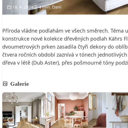
18. 4. 2024
4 min. čtení
Příroda vládne podlahám ve všech směrech. Téma udr
konstrukce nové kolekce dřevěných podlah Kährs Flo
dvoumetrových prken zasadila čtyři dekory do oblí
čtvera ročních období zaznívá v tónech jednotlivýc
dřeva v létě (Dub Aster), přes pošmourné tóny podz
Galerie