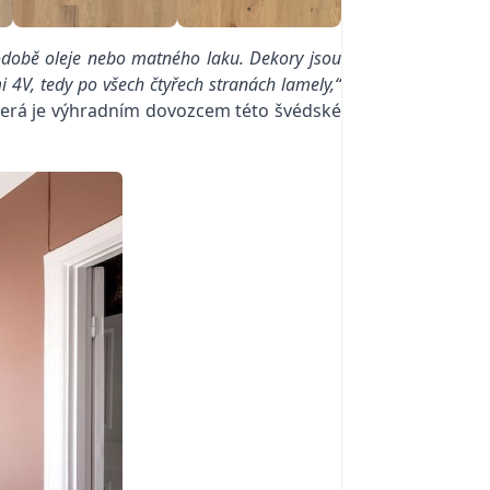
odobě oleje nebo matného laku. Dekory jsou
 4V, tedy po všech čtyřech stranách lamely,“
terá je výhradním dovozcem této švédské