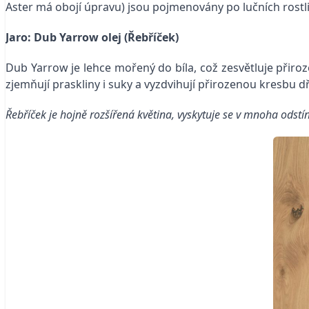
Aster má obojí úpravu) jsou pojmenovány po lučních rostl
Jaro: Dub Yarrow olej (Řebříček)
Dub Yarrow je lehce mořený do bíla, což zesvětluje přir
zjemňují praskliny i suky a vyzdvihují přirozenou kresbu dř
Řebříček je hojně rozšířená květina, vyskytuje se v mnoha odstíne