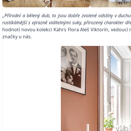
„Přírodní a bělený dub, to jsou dobře zvolené odstíny v duc
rustikálnější s výrazně viditelnými suky, přirozený charakter
hodnotí novou kolekci Kährs Flora Aleš Viktorín, vedoucí
značky u nás.