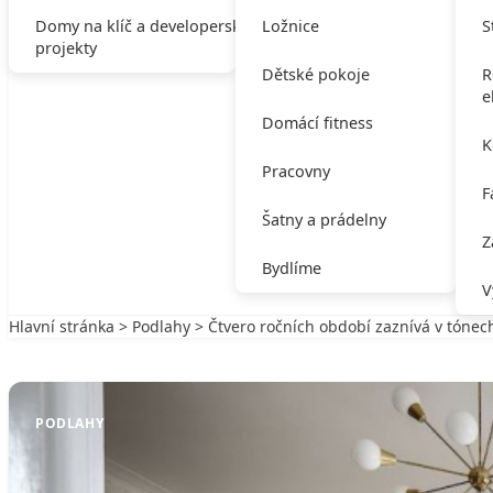
Domy na klíč a developerské
Ložnice
S
projekty
Dětské pokoje
R
e
Domácí fitness
K
Pracovny
F
Šatny a prádelny
Z
Bydlíme
V
Hlavní stránka
>
Podlahy
> Čtvero ročních období zaznívá v tónec
Zpět na Podlahy
PODLAHY