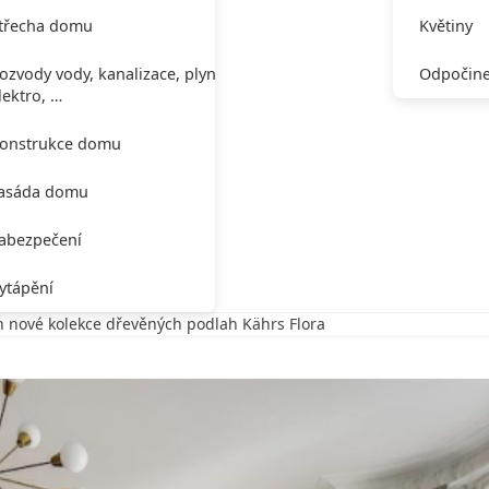
třecha domu
Květiny
ozvody vody, kanalizace, plynu,
Odpočine
lektro, …
onstrukce domu
asáda domu
abezpečení
ytápění
h nové kolekce dřevěných podlah Kährs Flora