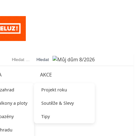
Vyhledávání
A
AKCE
 zahrad
Projekt roku
alkony a ploty
Soutěže & Slevy
 bazény
Tipy
ahradu