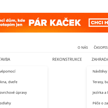
O NÁS
ČASOPIS
TAVBA
REKONSTRUKCE
ZAHRAD
vépomocí
Návštěvy
kna, dveře
Terasy, b
ovrchové úpravy
Jezírka a
odlahy
Péče o z