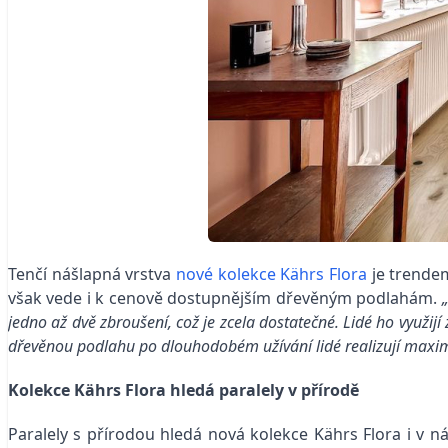
Tenčí nášlapná vrstva
nové kolekce Kährs Flora
je trendem
však vede i k cenově dostupnějším dřevěným podlahám.
jedno až dvě zbroušení, což je zcela dostatečné. Lidé ho využi
dřevěnou podlahu po dlouhodobém užívání lidé realizují maxi
Kolekce Kährs Flora hledá paralely v přírodě
Paralely s přírodou hledá nová kolekce Kährs Flora i v 