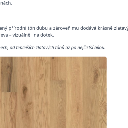
inách.
ozený přírodní tón dubu a zároveň mu dodává krásně zlatav
eva – vizuálně i na dotek.
ch, od teplejších zlatavých tónů až po nejčistší bílou.