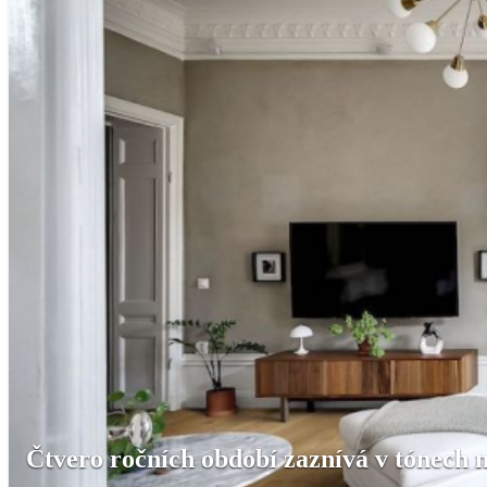
Čtvero ročních období zaznívá v tónech 