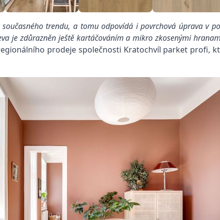
hu současného trendu, a tomu odpovídá i povrchová úprava v p
 dřeva je zdůrazněn ještě kartáčováním a mikro zkosenými hranami
 regionálního prodeje společnosti
Kratochvíl parket profi
, k