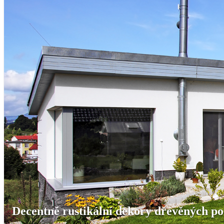
Decentně rustikální dekory dřevěných 