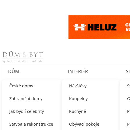
Skip to content
DŮM
INTERIÉR
S
České domy
Návštěvy
S
Zahraniční domy
Koupelny
O
Jak bydlí celebrity
Kuchyně
P
Stavba a rekonstrukce
Obývací pokoje
P