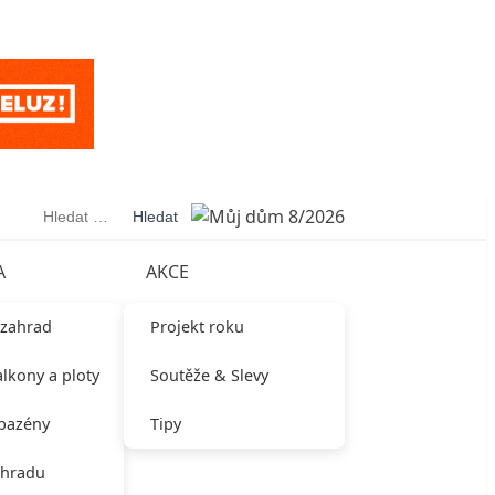
Vyhledávání
A
AKCE
 zahrad
Projekt roku
alkony a ploty
Soutěže & Slevy
 bazény
Tipy
ahradu