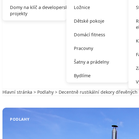
Domy na klíč a developerské
Ložnice
S
projekty
Dětské pokoje
R
e
Domácí fitness
K
Pracovny
F
Šatny a prádelny
Z
Bydlíme
V
Hlavní stránka
>
Podlahy
> Decentně rustikální dekory dřevěnýc
Zpět na Podlahy
PODLAHY