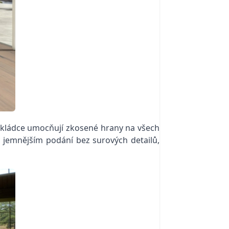
okládce umocňují zkosené hrany na všech
 v jemnějším podání bez surových detailů,