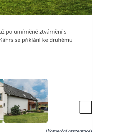
až po umírněné ztvárnění s
Kährs se přiklání ke druhému
(
Komerční prezentace
)