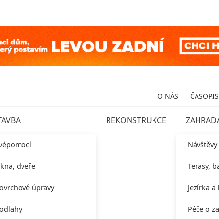
O NÁS
ČASOPIS
TAVBA
REKONSTRUKCE
ZAHRAD
vépomocí
Návštěvy
kna, dveře
Terasy, b
ovrchové úpravy
Jezírka a
odlahy
Péče o z