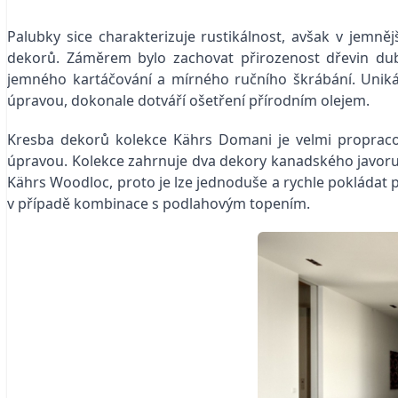
Palubky sice charakterizuje rustikálnost, avšak v jemně
dekorů. Záměrem bylo zachovat přirozenost dřevin dub 
jemného kartáčování a mírného ručního škrábání. Unik
úpravou, dokonale dotváří ošetření přírodním olejem.
Kresba dekorů kolekce Kährs Domani je velmi propracova
úpravou. Kolekce zahrnuje dva dekory kanadského javoru
Kährs Woodloc, proto je lze jednoduše a rychle pokládat 
v případě kombinace s podlahovým topením.