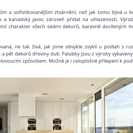
jším a sofistikovanějším ztvárnění, než jak tomu bývá u b
a kanadský javor, zároveň přidat na uhlazenosti. Výrob
átní charakter všech sedmi dekorů, barevně docílených 
ná, ne tak živá, jak jsme obvykle zvyklí u podlah s rus
 a pět dekorů dřeviny dub. Palubky jsou z výroby vybave
plovoucím způsobem. Možné je i celoplošné přilepení k pod