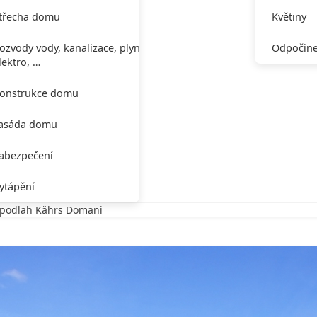
třecha domu
Květiny
ozvody vody, kanalizace, plynu,
Odpočine
lektro, …
onstrukce domu
asáda domu
abezpečení
ytápění
h podlah Kährs Domani