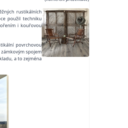
ěžných rustikálních
ce použil techniku
mořením i kouřovou
tikální povrchovou
ny zámkovým spojem
kladu, a to zejména