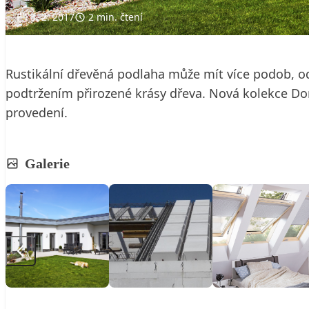
3. 2. 2017
2 min. čtení
Rustikální dřevěná podlaha může mít více podob, od
podtržením přirozené krásy dřeva. Nová kolekce Do
provedení.
Galerie