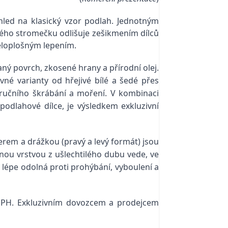
led na klasický vzor podlah. Jednotným
kého stromečku odlišuje zešikmením dílců
eloplošným lepením.
ný povrch, zkosené hrany a přírodní olej.
vné varianty od hřejivé bílé a šedé přes
ručního škrábání a moření. V kombinaci
odlahové dílce, je výsledkem exkluzivní
erem a drážkou (pravý a levý formát) jsou
nou vrstvou z ušlechtilého dubu vede, ve
e lépe odolná proti prohýbání, vyboulení a
PH. Exkluzivním dovozcem a prodejcem