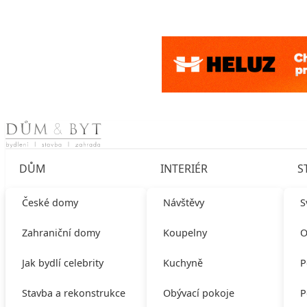
Skip to content
DŮM
INTERIÉR
S
České domy
Návštěvy
S
Zahraniční domy
Koupelny
O
Jak bydlí celebrity
Kuchyně
P
Stavba a rekonstrukce
Obývací pokoje
P