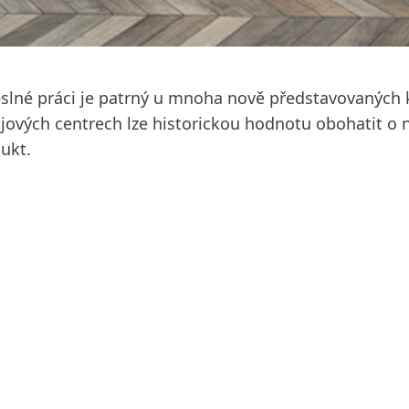
slné práci je patrný u mnoha nově představovaných k
ojových centrech lze historickou hodnotu obohatit o 
dukt.