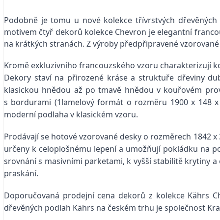
Podobně je tomu u nové kolekce třívrstvých dřevěných 
motivem čtyř dekorů kolekce Chevron je elegantní franco
na krátkých stranách. Z výroby předpřipravené vzorované
Kromě exkluzivního francouzského vzoru charakterizují ko
Dekory staví na přirozené kráse a struktuře dřeviny dub
klasickou hnědou až po tmavě hnědou v kouřovém prove
s bordurami (1lamelový formát o rozměru 1900 x 148 x 1
moderní podlaha v klasickém vzoru.
Prodávají se hotové vzorované desky o rozměrech 1842 x 3
určeny k celoplošnému lepení a umožňují pokládku na pod
srovnání s masivními parketami, k vyšší stabilitě krytiny a
praskání.
Doporučovaná prodejní cena dekorů z kolekce Kährs Ch
dřevěných podlah Kährs na českém trhu je společnost Krato