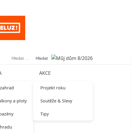
Vyhledávání
A
AKCE
 zahrad
Projekt roku
alkony a ploty
Soutěže & Slevy
 bazény
Tipy
ahradu