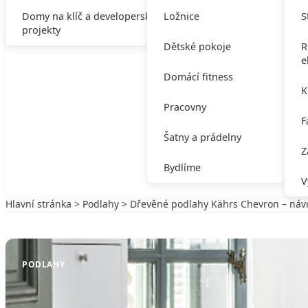
Domy na klíč a developerské
Ložnice
S
projekty
Dětské pokoje
R
e
Domácí fitness
K
Pracovny
F
Šatny a prádelny
Z
Bydlíme
V
Hlavní stránka
>
Podlahy
> Dřevěné podlahy Kährs Chevron – návra
Zpět na Podlahy
PODLAHY