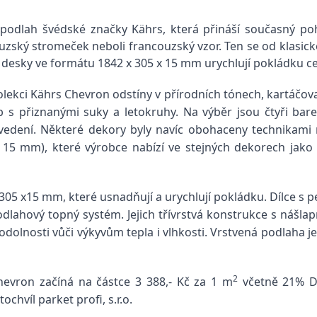
podlah švédské značky Kährs, která přináší současný poh
uzský stromeček neboli francouzský vzor. Ten se od klasic
 desky ve formátu 1842 x 305 x 15 mm urychlují pokládku c
lekci Kährs Chevron odstíny v přírodních tónech, kartáčova
 s přiznanými suky a letokruhy. Na výběr jsou čtyři bare
dení. Některé dekory byly navíc obohaceny technikami 
5 mm), které výrobce nabízí ve stejných dekorech jako p
05 x15 mm, které usnadňují a urychlují pokládku. Dílce s p
lahový topný systém. Jejich třívrstvá konstrukce s nášlap
 odolnosti vůči výkyvům tepla i vlhkosti. Vrstvená podlaha j
2
evron začíná na částce 3 388,- Kč za 1 m
včetně 21% D
chvíl parket profi, s.r.o.