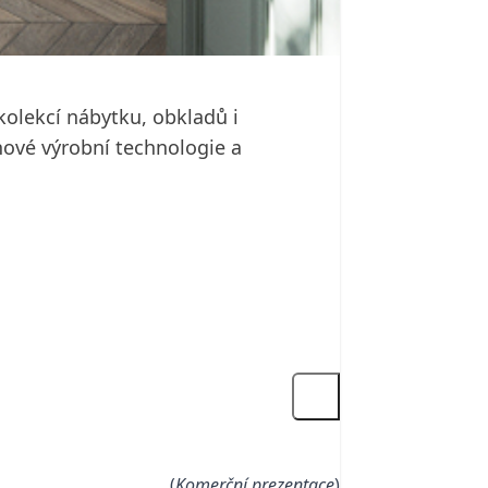
olekcí nábytku, obkladů i
nové výrobní technologie a
(
Komerční prezentace
)