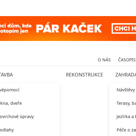
O NÁS
ČASOPIS
TAVBA
REKONSTRUKCE
ZAHRAD
vépomocí
Návštěvy
kna, dveře
Terasy, b
ovrchové úpravy
Jezírka a
odlahy
Péče o z