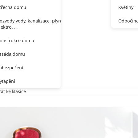
třecha domu
Květiny
ozvody vody, kanalizace, plynu,
Odpočine
lektro, …
onstrukce domu
asáda domu
abezpečení
ytápění
t ke klasice