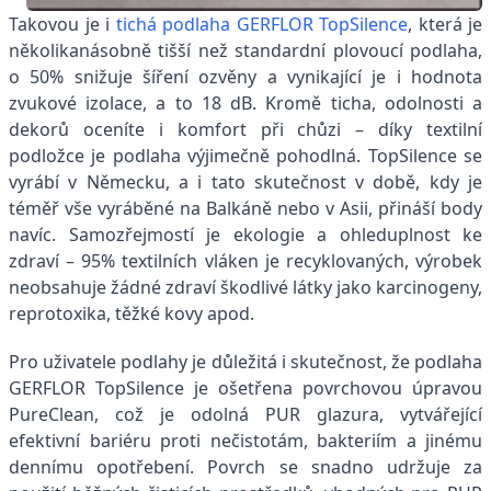
Takovou je i
tichá podlaha GERFLOR TopSilence
, která je
několikanásobně tišší než standardní plovoucí podlaha,
o 50% snižuje šíření ozvěny a vynikající je i hodnota
zvukové izolace, a to 18 dB. Kromě ticha, odolnosti a
dekorů oceníte i komfort při chůzi – díky textilní
podložce je podlaha výjimečně pohodlná. TopSilence se
vyrábí v Německu, a i tato skutečnost v době, kdy je
téměř vše vyráběné na Balkáně nebo v Asii, přináší body
navíc. Samozřejmostí je ekologie a ohleduplnost ke
zdraví – 95% textilních vláken je recyklovaných, výrobek
neobsahuje žádné zdraví škodlivé látky jako karcinogeny,
reprotoxika, těžké kovy apod.
Pro uživatele podlahy je důležitá i skutečnost, že podlaha
GERFLOR TopSilence je ošetřena povrchovou úpravou
PureClean, což je odolná PUR glazura, vytvářející
efektivní bariéru proti nečistotám, bakteriím a jinému
dennímu opotřebení. Povrch se snadno udržuje za