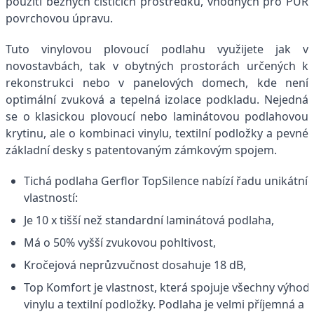
použití běžných čisticích prostředků, vhodných pro PUR
povrchovou úpravu.
Tuto vinylovou plovoucí podlahu využijete jak v
novostavbách, tak v obytných prostorách určených k
rekonstrukci nebo v panelových domech, kde není
optimální zvuková a tepelná izolace podkladu. Nejedná
se o klasickou plovoucí nebo laminátovou podlahovou
krytinu, ale o kombinaci vinylu, textilní podložky a pevné
základní desky s patentovaným zámkovým spojem.
Tichá podlaha Gerflor TopSilence nabízí řadu unikátní
vlastností:
Je 10 x tišší než standardní laminátová podlaha,
Má o 50% vyšší zvukovou pohltivost,
Kročejová neprůzvučnost dosahuje 18 dB,
Top Komfort je vlastnost, která spojuje všechny výhod
vinylu a textilní podložky. Podlaha je velmi příjemná a