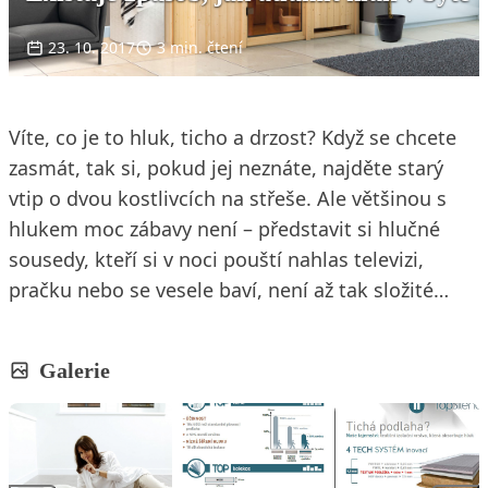
23. 10. 2017
3 min. čtení
Víte, co je to hluk, ticho a drzost? Když se chcete
zasmát, tak si, pokud jej neznáte, najděte starý
vtip o dvou kostlivcích na střeše. Ale většinou s
hlukem moc zábavy není – představit si hlučné
sousedy, kteří si v noci pouští nahlas televizi,
pračku nebo se vesele baví, není až tak složité…
Galerie