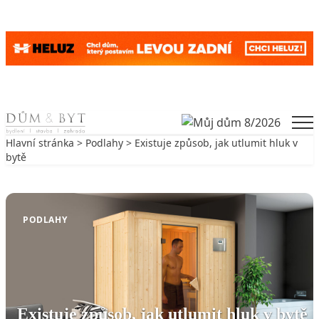
Skip to content
Men
Hlavní stránka
>
Podlahy
> Existuje způsob, jak utlumit hluk v
bytě
Zpět na Podlahy
PODLAHY
Existuje způsob, jak utlumit hluk v bytě