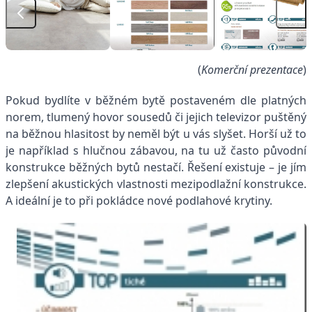
(
Komerční prezentace
)
Pokud bydlíte v běžném bytě postaveném dle platných
norem, tlumený hovor sousedů či jejich televizor puštěný
na běžnou hlasitost by neměl být u vás slyšet. Horší už to
je například s hlučnou zábavou, na tu už často původní
konstrukce běžných bytů nestačí. Řešení existuje – je jím
zlepšení akustických vlastnosti mezipodlažní konstrukce.
A ideální je to při pokládce nové podlahové krytiny.