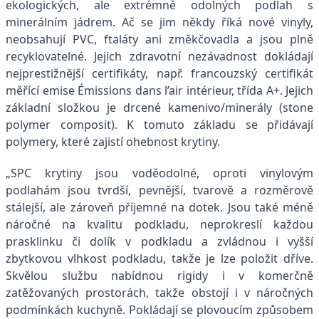
ekologických, ale extrémně odolných podlah s
minerálním jádrem. Ač se jim někdy říká nové vinyly,
neobsahují PVC, ftaláty ani změkčovadla a jsou plně
recyklovatelné. Jejich zdravotní nezávadnost dokládají
nejprestižnější certifikáty, např. francouzský certifikát
měřící emise Émissions dans l’air intérieur, třída A+. Jejich
základní složkou je drcené kamenivo/minerály (stone
polymer composit). K tomuto základu se přidávají
polymery, které zajistí ohebnost krytiny.
„SPC krytiny jsou voděodolné, oproti vinylovým
podlahám jsou tvrdší, pevnější, tvarově a rozměrově
stálejší, ale zároveň příjemné na dotek. Jsou také méně
náročné na kvalitu podkladu, neprokreslí každou
prasklinku či dolík v podkladu a zvládnou i vyšší
zbytkovou vlhkost podkladu, takže je lze položit dříve.
Skvělou službu nabídnou rigidy i v komerčně
zatěžovaných prostorách, takže obstojí i v náročných
podmínkách kuchyně. Pokládají se plovoucím způsobem