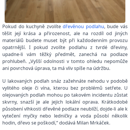
Pokud do kuchyně zvolíte
dřevěnou podlahu
, bude vás
těšit její krása a přirozenost, ale na rozdíl od jiných
materiálů budete muset být při každodenním provozu
opatrnější. I pokud zvolíte podlahu z tvrdé dřeviny,
upadne-li vám těžký předmět, zanechá na podlaze
prohlubeň. „Vyšší odolnosti v tomto ohledu nepomůže
ani povrchová úprava, ta má vliv spíše na údržbu.
U lakovaných podlah snáz zažehnáte nehodu v podobě
vylitého oleje či vína, kterou bez problémů setřete. U
olejovaných podlah mohou po takovém incidentu zůstat
skvrny, snazší je ale jejich lokální oprava. Krátkodobé
působení vlhkosti dřevěné podlaze neublíží, dojde-li ale k
vytečení myčky nebo ledničky a voda působí několik
hodin, dřevo se poškodí,“ dodává Milan Mrkáček.