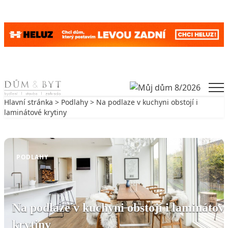
Skip to content
Men
Hlavní stránka
>
Podlahy
> Na podlaze v kuchyni obstojí i
laminátové krytiny
Zpět na Podlahy
PODLAHY
Na podlaze v kuchyni obstojí i laminátov
krytiny