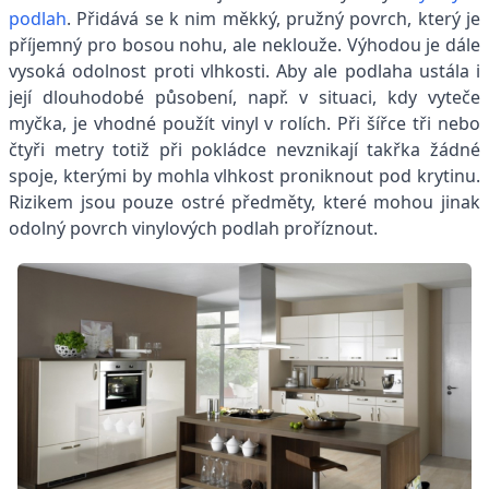
podlah
. Přidává se k nim měkký, pružný povrch, který je
příjemný pro bosou nohu, ale neklouže. Výhodou je dále
vysoká odolnost proti vlhkosti. Aby ale podlaha ustála i
její dlouhodobé působení, např. v situaci, kdy vyteče
myčka, je vhodné použít vinyl v rolích. Při šířce tři nebo
čtyři metry totiž při pokládce nevznikají takřka žádné
spoje, kterými by mohla vlhkost proniknout pod krytinu.
Rizikem jsou pouze ostré předměty, které mohou jinak
odolný povrch vinylových podlah proříznout.