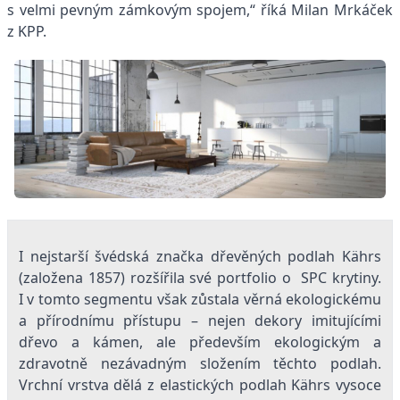
s velmi pevným zámkovým spojem,“ říká Milan Mrkáček
z KPP.
I nejstarší švédská značka dřevěných podlah Kährs
(založena 1857) rozšířila své portfolio o SPC krytiny.
I v tomto segmentu však zůstala věrná ekologickému
a přírodnímu přístupu – nejen dekory imitujícími
dřevo a kámen, ale především ekologickým a
zdravotně nezávadným složením těchto podlah.
Vrchní vrstva dělá z elastických podlah Kährs vysoce