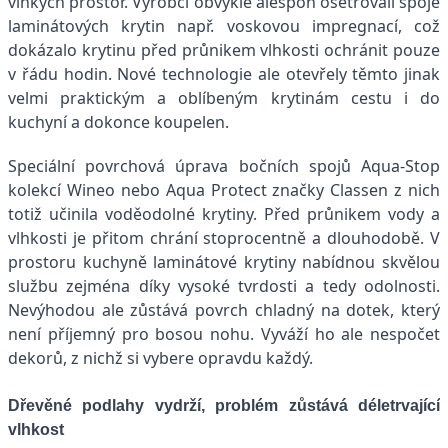
vlhkých prostor. Výrobci obvykle alespoň ošetřovali spoje
laminátových krytin např. voskovou impregnací, což
dokázalo krytinu před průnikem vlhkosti ochránit pouze
v řádu hodin. Nové technologie ale otevřely těmto jinak
velmi praktickým a oblíbeným krytinám cestu i do
kuchyní a dokonce koupelen.
Speciální povrchová úprava bočních spojů Aqua-Stop
kolekcí Wineo nebo Aqua Protect značky Classen z nich
totiž učinila voděodolné krytiny. Před průnikem vody a
vlhkosti je přitom chrání stoprocentně a dlouhodobě. V
prostoru kuchyně laminátové krytiny nabídnou skvělou
službu zejména díky vysoké tvrdosti a tedy odolnosti.
Nevýhodou ale zůstává povrch chladný na dotek, který
není příjemný pro bosou nohu. Vyváží ho ale nespočet
dekorů, z nichž si vybere opravdu každý.
Dřevěné podlahy vydrží, problém zůstává déletrvající
vlhkost