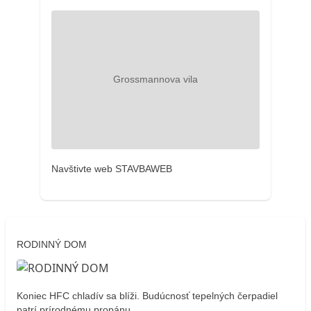
Navštivte web STAVBAWEB
RODINNÝ DOM
Koniec HFC chladív sa blíži. Budúcnosť tepelných čerpadiel
patrí prírodnému propánu