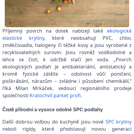
Příjemný povrch na dotek nabízejí také
ekologické
elastické krytiny
, které neobsahují PVC, chlor,
změkčovadla, halogeny či těžké kovy a jsou vyrobené z
recyklovatelných surovin. Jsou rovněž voděodolné a
lehce se čistí, k údržbě stačí jen voda. „Povrch
ekologických podlah je antibakteriální, antistatický a
kromě fyzické zátěže – odolnost vůči poničení,
poškrábání, nárazům – zvládne i působení chemikálií,“
říká Milan Mrkáček, vedoucí regionálního prodeje
společnosti
Kratochvíl parket profi
.
Čistě přírodní a
vysoce
odolné SPC podlahy
Další dobrou volbou do kuchyně jsou nové
SPC krytiny
neboli rigidy, které představují novou generaci