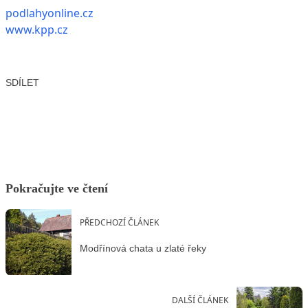
podlahyonline.cz
www.kpp.cz
SDÍLET
Facebook
X
LinkedIn
Email
Pokračujte ve čtení
PŘEDCHOZÍ ČLÁNEK
Modřínová chata u zlaté řeky
DALŠÍ ČLÁNEK