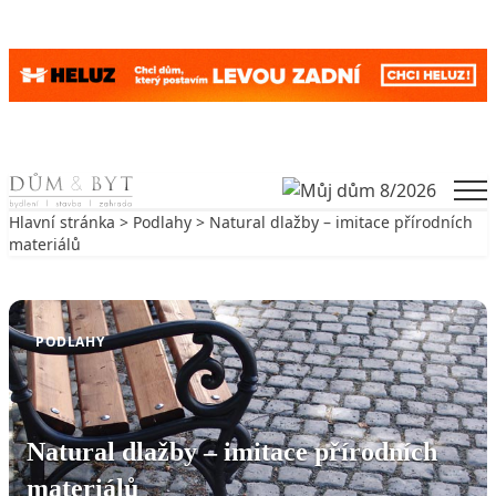
Skip to content
Men
Hlavní stránka
>
Podlahy
> Natural dlažby – imitace přírodních
materiálů
Zpět na Podlahy
PODLAHY
Natural dlažby – imitace přírodních
materiálů