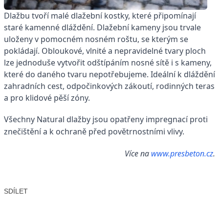
Dlažbu tvoří malé dlažební kostky, které připomínají
staré kamenné dláždění. Dlažební kameny jsou trvale
uloženy v pomocném nosném roštu, se kterým se
pokládají. Obloukové, vlnité a nepravidelné tvary ploch
lze jednoduše vytvořit odštípáním nosné sítě i s kameny,
které do daného tvaru nepotřebujeme. Ideální k dláždění
zahradních cest, odpočinkových zákoutí, rodinných teras
a pro klidové pěší zóny.
Všechny Natural dlažby jsou opatřeny impregnací proti
znečištění a k ochraně před povětrnostními vlivy.
Více na
www.presbeton.cz
.
SDÍLET
Facebook
X
LinkedIn
Email