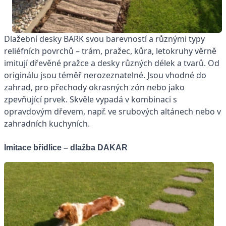
Dlažební desky BARK svou barevností a různými typy
reliéfních povrchů – trám, pražec, kůra, letokruhy věrně
imitují dřevěné pražce a desky různých délek a tvarů. Od
originálu jsou téměř nerozeznatelné. Jsou vhodné do
zahrad, pro přechody okrasných zón nebo jako
zpevňující prvek. Skvěle vypadá v kombinaci s
opravdovým dřevem, např. ve srubových altánech nebo v
zahradních kuchyních.
Imitace břidlice – dlažba DAKAR