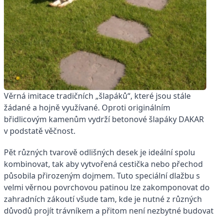
Věrná imitace tradičních „šlapáků“, které jsou stále
žádané a hojně využívané. Oproti originálním
břidlicovým kamenům vydrží betonové šlapáky DAKAR
v podstatě věčnost.
Pět různých tvarově odlišných desek je ideální spolu
kombinovat, tak aby vytvořená cestička nebo přechod
působila přirozeným dojmem. Tuto speciální dlažbu s
velmi věrnou povrchovou patinou lze zakomponovat do
zahradních zákoutí všude tam, kde je nutné z různých
důvodů projít trávníkem a přitom není nezbytné budovat