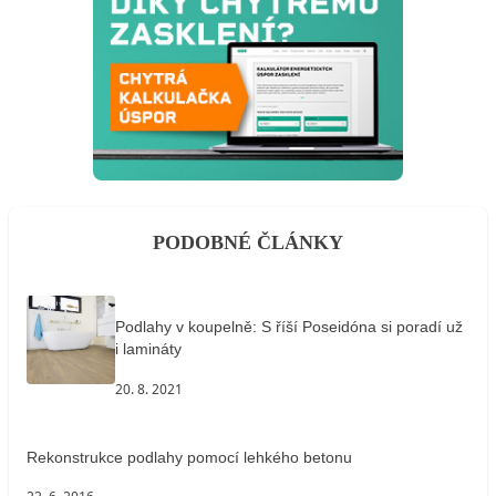
PODOBNÉ ČLÁNKY
Podlahy v koupelně: S říší Poseidóna si poradí už
i lamináty
20. 8. 2021
Rekonstrukce podlahy pomocí lehkého betonu