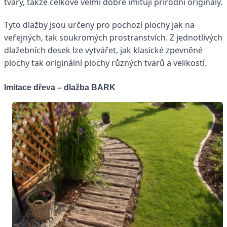
tvary, takže celkově velmi dobře imitují přírodní originály.
Tyto dlažby jsou určeny pro pochozí plochy jak na
veřejných, tak soukromých prostranstvích. Z jednotlivých
dlažebních desek lze vytvářet, jak klasické zpevněné
plochy tak originální plochy různých tvarů a velikostí.
Imitace dřeva – dlažba BARK