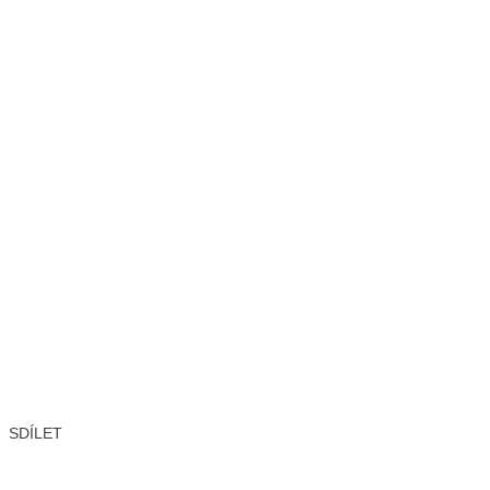
SDÍLET
Facebook
X
LinkedIn
Email