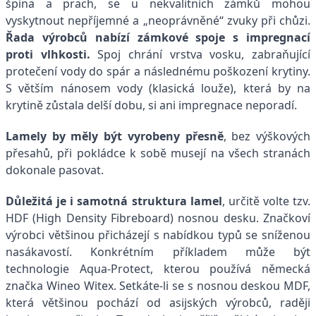
špína a prach, se u nekvalitních zámků mohou
vyskytnout nepříjemné a „neoprávněné“ zvuky při chůzi.
Řada výrobců nabízí zámkové spoje s impregnací
proti vlhkosti.
Spoj chrání vrstva vosku, zabraňující
protečení vody do spár a následnému poškození krytiny.
S větším nánosem vody (klasická louže), která by na
krytině zůstala delší dobu, si ani impregnace neporadí.
Lamely by měly být vyrobeny přesně
, bez výškových
přesahů, při pokládce k sobě musejí na všech stranách
dokonale pasovat.
Důležitá je i samotná struktura lamel
, určitě volte tzv.
HDF (High Density Fibreboard) nosnou desku. Značkoví
výrobci většinou přicházejí s nabídkou typů se sníženou
nasákavostí. Konkrétním příkladem může být
technologie Aqua-Protect, kterou používá německá
značka Wineo Witex. Setkáte-li se s nosnou deskou MDF,
která většinou pochází od asijských výrobců, raději