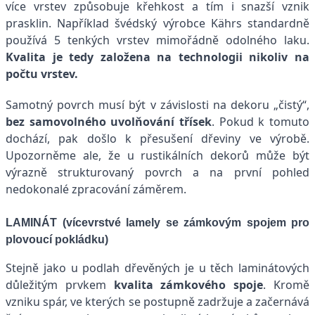
více vrstev způsobuje křehkost a tím i snazší vznik
prasklin. Například švédský výrobce Kährs standardně
používá 5 tenkých vrstev mimořádně odolného laku.
Kvalita je tedy založena na technologii nikoliv na
počtu vrstev.
Samotný povrch musí být v závislosti na dekoru „čistý“,
bez samovolného uvolňování třísek
. Pokud k tomuto
dochází, pak došlo k přesušení dřeviny ve výrobě.
Upozorněme ale, že u rustikálních dekorů může být
výrazně strukturovaný povrch a na první pohled
nedokonalé zpracování záměrem.
LAMINÁT (vícevrstvé lamely se zámkovým spojem pro
plovoucí pokládku)
Stejně jako u podlah dřevěných je u těch laminátových
důležitým prvkem
kvalita zámkového spoje
. Kromě
vzniku spár, ve kterých se postupně zadržuje a začernává