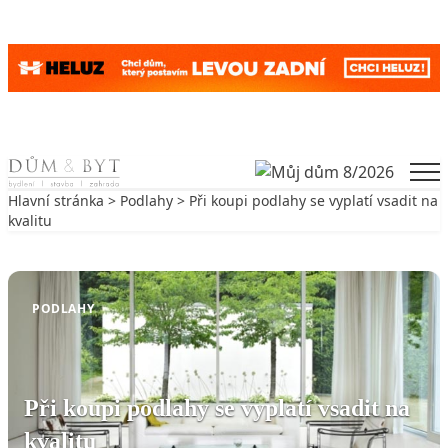
Skip to content
Men
Hlavní stránka
>
Podlahy
> Při koupi podlahy se vyplatí vsadit na
kvalitu
Zpět na Podlahy
PODLAHY
Při koupi podlahy se vyplatí vsadit na
kvalitu