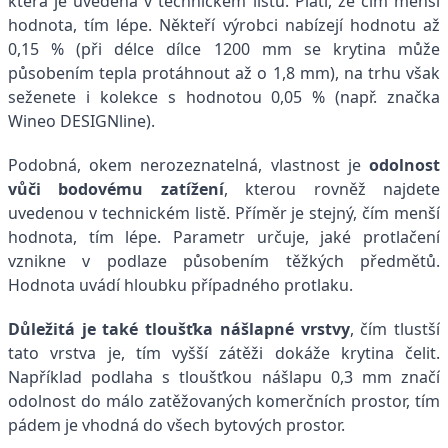
která je uvedena v technickém listu. Platí, že čím menší
hodnota, tím lépe. Někteří výrobci nabízejí hodnotu až
0,15 % (při délce dílce 1200 mm se krytina může
působením tepla protáhnout až o 1,8 mm), na trhu však
seženete i kolekce s hodnotou 0,05 % (např. značka
Wineo DESIGNline).
Podobná, okem nerozeznatelná, vlastnost je
odolnost
vůči bodovému zatížení
, kterou rovněž najdete
uvedenou v technickém listě. Příměr je stejný, čím menší
hodnota, tím lépe. Parametr určuje, jaké protlačení
vznikne v podlaze působením těžkých předmětů.
Hodnota uvádí hloubku případného protlaku.
Důležitá je také tloušťka nášlapné vrstvy
, čím tlustší
tato vrstva je, tím vyšší zátěži dokáže krytina čelit.
Například podlaha s tloušťkou nášlapu 0,3 mm značí
odolnost do málo zatěžovaných komerčních prostor, tím
pádem je vhodná do všech bytových prostor.