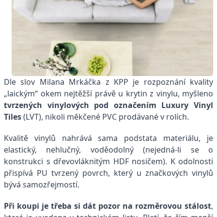
Dle slov Milana Mrkáčka z KPP je rozpoznání kvality
„laickým“ okem nejtěžší právě u krytin z vinylu, myšleno
tvrzených vinylových pod označením Luxury Vinyl
Tiles
(LVT), nikoli měkčené PVC prodávané v rolích.
Kvalitě vinylů nahrává sama podstata materiálu, je
elastický, nehlučný, voděodolný (nejedná-li se o
konstrukci s dřevovláknitým HDF nosičem). K odolnosti
přispívá PU tvrzený povrch, který u značkových vinylů
bývá samozřejmostí.
Při koupi je třeba si dát pozor na rozměrovou stálost
,