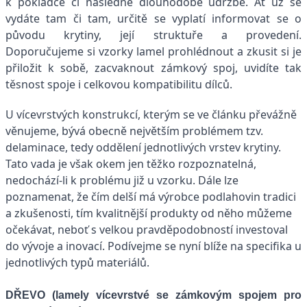
k pokládce či následné dlouhodobé údržbě. Ať už se
vydáte tam či tam, určitě se vyplatí informovat se o
původu krytiny, její struktuře a provedení.
Doporučujeme si vzorky lamel prohlédnout a zkusit si je
přiložit k sobě, zacvaknout zámkový spoj, uvidíte tak
těsnost spoje i celkovou kompatibilitu dílců.
U vícevrstvých konstrukcí, kterým se ve článku převážně
věnujeme, bývá obecně největším problémem tzv.
delaminace, tedy oddělení jednotlivých vrstev krytiny.
Tato vada je však okem jen těžko rozpoznatelná,
nedochází-li k problému již u vzorku. Dále lze
poznamenat, že čím delší má výrobce podlahovin tradici
a zkušenosti, tím kvalitnější produkty od něho můžeme
očekávat, neboť s velkou pravděpodobností investoval
do vývoje a inovací. Podívejme se nyní blíže na specifika u
jednotlivých typů materiálů.
DŘEVO (lamely vícevrstvé se zámkovým spojem pro