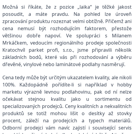
Možná si říkáte, že z pozice „laika“ je těžké jakost
posoudit, a máte pravdu. Na pohled lze úroveň
zpracování produktu rozeznat velmi obtížně. Přičemž ani
cena nemusí být rozhodujícím faktorem, přestože
většinou dobře napoví. Ve spolupráci s Milanem
Mrkáčkem, vedoucím regionálního prodeje společnosti
Kratochvíl parket profi, s.r.o., jsme připravili několik
základních bodů, které vás při rozhodování a výběru
dřevěné, vinylové nebo laminátové podlahy nasměrují.
Cena tedy může být určitým ukazatelem kvality, ale nikoli
100%. Každopádně pořídíte-li si například v hobby
marketu výrazně levnou podlahovinu, pak od ní nelze
očekávat stejnou kvalitu jako u sortimentu od
specializovaných prodejců. Ceny kvalitních a nekvalitních
produktů se totiž mohou lišit o desítky až stovky
procent, záleží na prodejcích a typech materiálů.
Odborní prodejci vám navíc zajistí i související servis