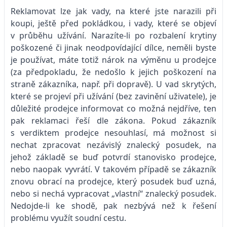
Reklamovat lze jak vady, na které jste narazili při
koupi, ještě před pokládkou, i vady, které se objeví
v průběhu užívání. Narazíte-li po rozbalení krytiny
poškozené či jinak neodpovídající dílce, neměli byste
je používat, máte totiž nárok na výměnu u prodejce
(za předpokladu, že nedošlo k jejich poškození na
straně zákazníka, např. při dopravě). U vad skrytých,
které se projeví při užívání (bez zavinění uživatele), je
důležité prodejce informovat co možná nejdříve, ten
pak reklamaci řeší dle zákona. Pokud zákazník
s verdiktem prodejce nesouhlasí, má možnost si
nechat zpracovat nezávislý znalecký posudek, na
jehož základě se buď potvrdí stanovisko prodejce,
nebo naopak vyvrátí. V takovém případě se zákazník
znovu obrací na prodejce, který posudek buď uzná,
nebo si nechá vypracovat „vlastní“ znalecký posudek.
Nedojde-li ke shodě, pak nezbývá než k řešení
problému využít soudní cestu.