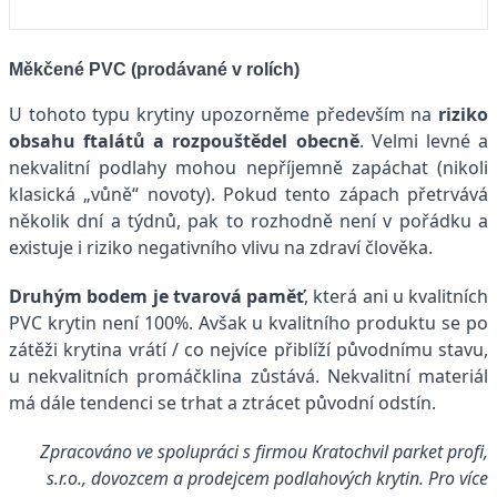
Měkčené PVC (prodávané v rolích)
U tohoto typu krytiny upozorněme především na
riziko
obsahu ftalátů a rozpouštědel obecně
. Velmi levné a
nekvalitní podlahy mohou nepříjemně zapáchat (nikoli
klasická „vůně“ novoty). Pokud tento zápach přetrvává
několik dní a týdnů, pak to rozhodně není v pořádku a
existuje i riziko negativního vlivu na zdraví člověka.
Druhým bodem je tvarová paměť
, která ani u kvalitních
PVC krytin není 100%. Avšak u kvalitního produktu se po
zátěži krytina vrátí / co nejvíce přiblíží původnímu stavu,
u nekvalitních promáčklina zůstává. Nekvalitní materiál
má dále tendenci se trhat a ztrácet původní odstín.
Zpracováno ve spolupráci s firmou Kratochvil parket profi,
s.r.o., dovozcem a prodejcem podlahových krytin. Pro více