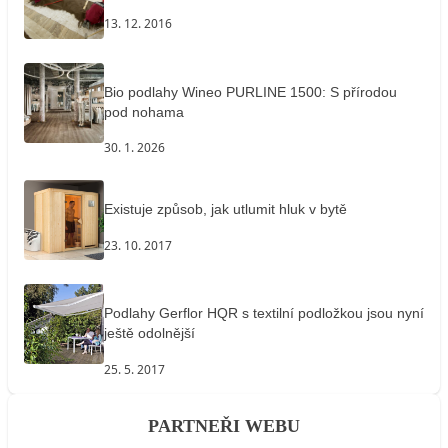
13. 12. 2016
Bio podlahy Wineo PURLINE 1500: S přírodou
pod nohama
30. 1. 2026
Existuje způsob, jak utlumit hluk v bytě
23. 10. 2017
Podlahy Gerflor HQR s textilní podložkou jsou nyní
ještě odolnější
25. 5. 2017
PARTNEŘI WEBU