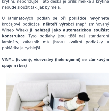
krytinu nepořizujte. Tato deska je příliš měkká a krytina
nebude sloužit tak, jak by měla.
U laminátových podlah se při pokládce nevyhnete
kročejové podložce,
někteří výrobci
(např. zmiňovaný
Wineo Witex)
ji nabízejí jako automatickou součást
konstrukce
. Tyto podlahy jsou tišší než standardní
lamináty, zákazník má jistotu kvalitní podložky a
pokládka je rychlejší.
VINYL (tvrzený, vícevrstvý (heterogenní) se zámkovým
spojem i bez)