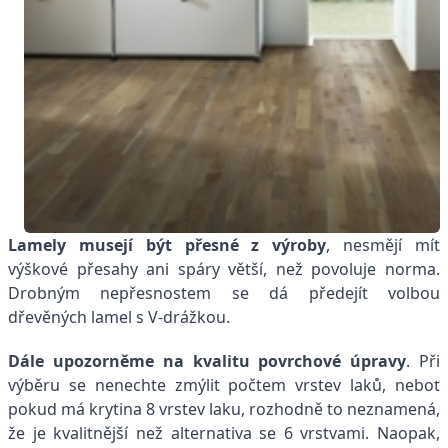
Lamely musejí být přesné z výroby
, nesmějí mít
výškové přesahy ani spáry větší, než povoluje norma.
Drobným nepřesnostem se dá předejít volbou
dřevěných lamel s V-drážkou.
Dále upozorněme na kvalitu povrchové úpravy
. Při
výběru se nenechte zmýlit počtem vrstev laků, neboť
pokud má krytina 8 vrstev laku, rozhodně to neznamená,
že je kvalitnější než alternativa se 6 vrstvami. Naopak,