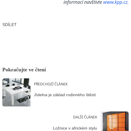
informací navštivte
www.kpp.cz
.
SDÍLET
Facebook
X
LinkedIn
Email
Pokračujte ve čtení
PŘEDCHOZÍ ČLÁNEK
Jídelna je základ rodinného štěstí
DALŠÍ ČLÁNEK
Ložnice v africkém stylu