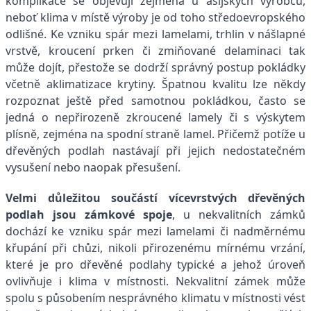
komplikace se objevují zejména u asijských výrobců,
neboť klima v místě výroby je od toho středoevropského
odlišné. Ke vzniku spár mezi lamelami, trhlin v nášlapné
vrstvě, kroucení prken či zmiňované delaminaci tak
může dojít, přestože se dodrží správný postup pokládky
včetně aklimatizace krytiny. Špatnou kvalitu lze někdy
rozpoznat ještě před samotnou pokládkou, často se
jedná o nepřirozeně zkroucené lamely či s výskytem
plísně, zejména na spodní straně lamel. Přičemž potíže u
dřevěných podlah nastávají při jejich nedostatečném
vysušení nebo naopak přesušení.
Velmi důležitou součástí vícevrstvých dřevěných
podlah jsou zámkové spoje
, u nekvalitních zámků
dochází ke vzniku spár mezi lamelami či nadměrnému
křupání při chůzi, nikoli přirozenému mírnému vrzání,
které je pro dřevěné podlahy typické a jehož úroveň
ovlivňuje i klima v místnosti. Nekvalitní zámek může
spolu s působením nesprávného klimatu v místnosti vést