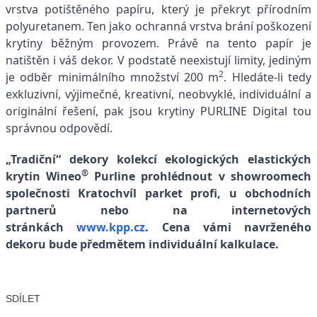
vrstva potištěného papíru, který je překryt přírodním
polyuretanem. Ten jako ochranná vrstva brání poškození
krytiny běžným provozem. Právě na tento papír je
natištěn i váš dekor. V podstatě neexistují limity, jediným
2
je odběr minimálního množství 200 m
. Hledáte-li tedy
exkluzivní, výjimečné, kreativní, neobvyklé, individuální a
originální řešení, pak jsou krytiny PURLINE Digital tou
správnou odpovědí.
„Tradiční“ dekory kolekcí ekologických elastických
®
krytin Wineo
Purline prohlédnout v showroomech
společnosti Kratochvíl parket profi, u obchodních
partnerů nebo na internetových
stránkách
www.kpp.cz
. Cena vámi navrženého
dekoru bude předmětem individuální kalkulace.
SDÍLET