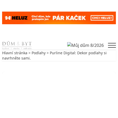
Skip to content
Men
Hlavní stránka
>
Podlahy
> Purline Digital: Dekor podlahy si
navrhněte sami.
Zpět na Podlahy
PODLAHY
Purline Digital: Dekor podlahy si
navrhněte sami.
17. 10. 2017
3 min. čtení