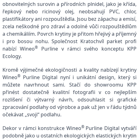
obnovitelných surovin a přírodních plnidel, jako je křída,
řepkový nebo ricinový olej, neobsahují PVC, chlor,
plastifikátory ani rozpouštědla. Jsou bez zápachu a emisí,
zcela neškodné pro zdraví a odolné vůči rozpouštědlům
a chemikáliím. Povrch krytiny je přitom hřejivý a příjemný
i pro bosou nohu. Společnost Kratochvíl parket profi
®
nabízí Wineo
Purline v rámci svého konceptu KPP
Ecology.
Kromě výjimečné ekologičnosti a kvality nabízejí krytiny
®
Wineo
Purline Digital nyní i unikátní design, který si
můžete navrhnout sami. Stačí do showroomu KPP
přinést dostatečně kvalitní fotografii v co nejlepším
rozlišení či výtvarný návrh, odsouhlasit si grafické
zpracování podlahy od výrobce a pak už jen v řádu týdnů
očekávat „svoji“ podlahu.
®
Dekor v rámci konstrukce Wineo
Purline Digital vytváří
podobně jako u ostatních ekologických elastických krytin