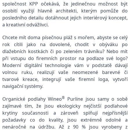
společnost KPP očekává, že jedinečnou možnost být
osobití využijí hlavně architekti, kterým pomůže do
posledního detailu dotáhnout jejich interiérový koncept,
a kreativní odvážlivci.
Chcete mít doma písečnou pláž s mořem, abyste se celý
rok cítili jako na dovolené, chodit v obýváku po
dlažebních kostkách či po zeleném trávníku? Nebo mít
při vstupu do firemních prostor na podlaze své logo?
Moderní digitální technologie vám v podstatě dávají
volnou ruku, realizují vaše neomezené barevné či
tvarové kreace, integrují vaše firemní loga, vytvoří
navigační systémy.
®
Organické podlahy Wineo
Purline jsou samy o sobě
zajímavé tím, že jsou ekologicky nejčistší podlahové
krytiny současnosti a zároveň splňují nejpřísnější
požadavky co do kvality, jsou extrémně odolné a
nenáročné na údržbu. Až z 90 % jsou vyrobeny z