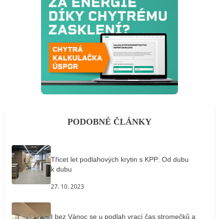
PODOBNÉ ČLÁNKY
Třicet let podlahových krytin s KPP: Od dubu
k dubu
27. 10. 2023
I bez Vánoc se u podlah vrací čas stromečků a