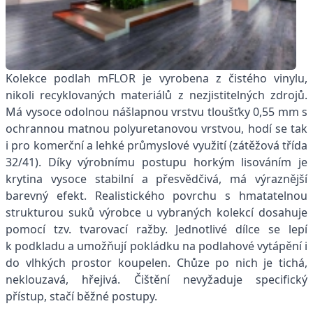
Kolekce podlah mFLOR je vyrobena z čistého vinylu,
nikoli recyklovaných materiálů z nezjistitelných zdrojů.
Má vysoce odolnou nášlapnou vrstvu tloušťky 0,55 mm s
ochrannou matnou polyuretanovou vrstvou, hodí se tak
i pro komerční a lehké průmyslové využití (zátěžová třída
32/41). Díky výrobnímu postupu horkým lisováním je
krytina vysoce stabilní a přesvědčivá, má výraznější
barevný efekt. Realistického povrchu s hmatatelnou
strukturou suků výrobce u vybraných kolekcí dosahuje
pomocí tzv. tvarovací ražby. Jednotlivé dílce se lepí
k podkladu a umožňují pokládku na podlahové vytápění i
do vlhkých prostor koupelen. Chůze po nich je tichá,
neklouzavá, hřejivá. Čištění nevyžaduje specifický
přístup, stačí běžné postupy.