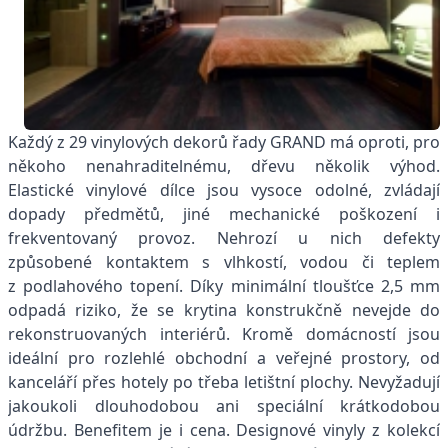
Každý z 29 vinylových dekorů řady GRAND má oproti, pro
někoho nenahraditelnému, dřevu několik výhod.
Elastické vinylové dílce jsou vysoce odolné, zvládají
dopady předmětů, jiné mechanické poškození i
frekventovaný provoz. Nehrozí u nich defekty
způsobené kontaktem s vlhkostí, vodou či teplem
z podlahového topení. Díky minimální tloušťce 2,5 mm
odpadá riziko, že se krytina konstrukčně nevejde do
rekonstruovaných interiérů. Kromě domácností jsou
ideální pro rozlehlé obchodní a veřejné prostory, od
kanceláří přes hotely po třeba letištní plochy. Nevyžadují
jakoukoli dlouhodobou ani speciální krátkodobou
údržbu. Benefitem je i cena. Designové vinyly z kolekcí