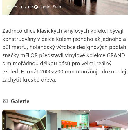
25. 9. 2015
3 min. čtení
Zatímco dílce klasických vinylových kolekcí bývají
konstruovány v délce kolem jednoho až jednoho a
půl metru, holandský výrobce designových podlah
značky mFLOR představil vinylové kolekce GRAND
s mimořádnou délkou pásů pro velmi reálný
vzhled. Formát 2000×200 mm umožňuje dokonaleji
zachytit kresbu dřeva.
Galerie