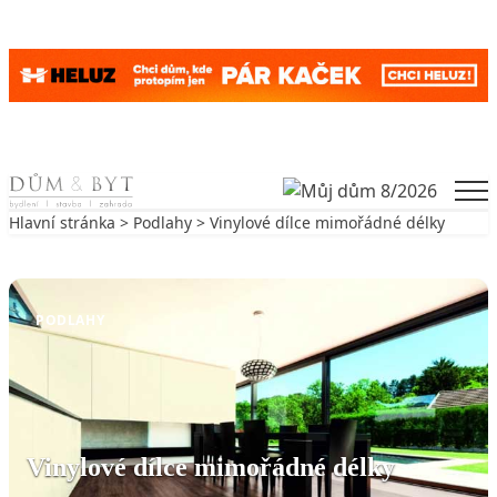
Skip to content
Men
Hlavní stránka
>
Podlahy
> Vinylové dílce mimořádné délky
Zpět na Podlahy
PODLAHY
Vinylové dílce mimořádné délky