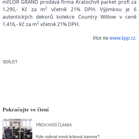
mFLOR GRAND prodává firma Kratochvíl parket profi za
2
1.295,- Kč za m
včetně 21% DPH. Výjimkou je 6
autentických dekorů kolekce Country Willow v ceně
2
1.416,- Kč za m
včetně 21% DPH.
Více na
www.kpp.cz
.
SDÍLET
Facebook
X
LinkedIn
Email
Pokračujte ve čtení
PŘEDCHOZÍ ČLÁNEK
Kde vybrat nová krbová kamna?