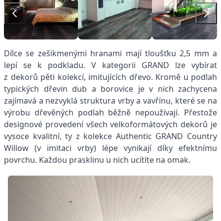
Dílce se zešikmenými hranami mají tloušťku 2,5 mm a
lepí se k podkladu. V kategorii GRAND lze vybírat
z dekorů pěti kolekcí, imitujících dřevo. Kromě u podlah
typických dřevin dub a borovice je v nich zachycena
zajímavá a nezvyklá struktura vrby a vavřínu, které se na
výrobu dřevěných podlah běžně nepoužívají. Přestože
designové provedení všech velkoformátových dekorů je
vysoce kvalitní, ty z kolekce Authentic GRAND Country
Willow (v imitaci vrby) lépe vynikají díky efektnímu
povrchu. Každou prasklinu u nich ucítíte na omak.