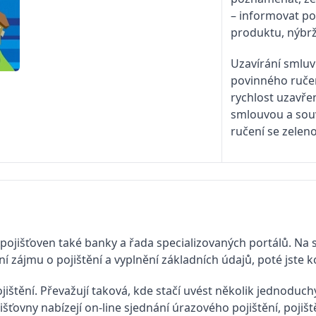
– informovat po
produktu, nýbrž 
Uzavírání smlu
povinného ručen
rychlost uzavřen
smlouvou a souv
ručení se zelen
e pojišťoven také banky a řada specializovaných portálů. Na
í zájmu o pojištění a vyplnění základních údajů, poté jste
jištění. Převažují taková, kde stačí uvést několik jednoduch
išťovny nabízejí on-line sjednání úrazového pojištění, pojiš