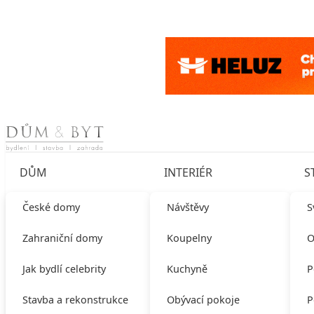
Skip to content
DŮM
INTERIÉR
S
České domy
Návštěvy
S
Zahraniční domy
Koupelny
O
Jak bydlí celebrity
Kuchyně
P
Stavba a rekonstrukce
Obývací pokoje
P