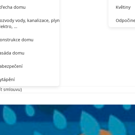
třecha domu
Květiny
ozvody vody, kanalizace, plynu,
Odpočine
lektro, …
onstrukce domu
asáda domu
abezpečení
ytápění
řít smlouvu)