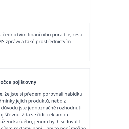
ostřednictvím finančního poradce, resp.
SMS zprávy a také prostřednictvím
bočce pojišťovny
, že jste si předem porovnali nabídku
dmínky jejich produktů, nebo z
o důvodu jste jednoznačně rozhodnuti
ojišťovnu. Zda se řídit reklamou
žení každého, jenom bych si dovolil
cílem reklamy není – ani to není možné