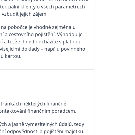
tenciální klienty o všech parametrech
vzbudit jejich zájem.
v na pobočce je vhodné zejména u
í a cestovního pojištění. Výhodou je
í a to, že ihned odcházíte s platnou
isejícími doklady – např. u povinného
ou kartou.
 stránkách některých finančně-
 kontaktování finančním poradcem.
ých a jasně vymezitelných údajů, tedy
tění odpovědnosti a pojištění majetku.