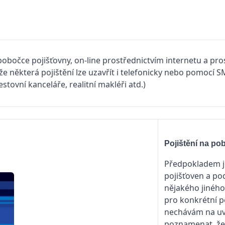
 pobočce pojišťovny, on-line prostřednictvím internetu a pr
že některá pojištění lze uzavřít i telefonicky nebo pomocí 
stovní kanceláře, realitní makléři atd.)
Pojištění na po
Předpokladem je
pojišťoven a po
nějakého jinéh
pro konkrétní p
nechávám na uvá
poznamenat, že 