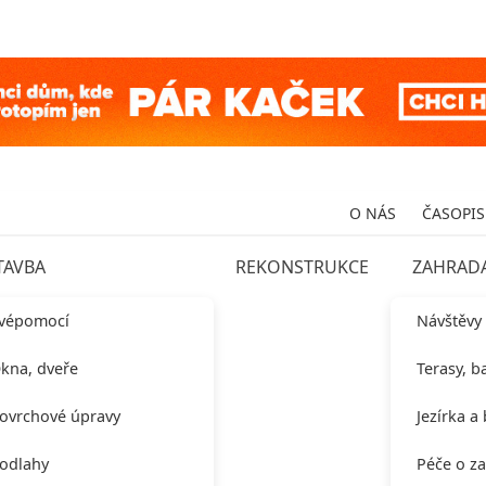
O NÁS
ČASOPIS
TAVBA
REKONSTRUKCE
ZAHRAD
vépomocí
Návštěvy
kna, dveře
Terasy, b
ovrchové úpravy
Jezírka a
odlahy
Péče o z