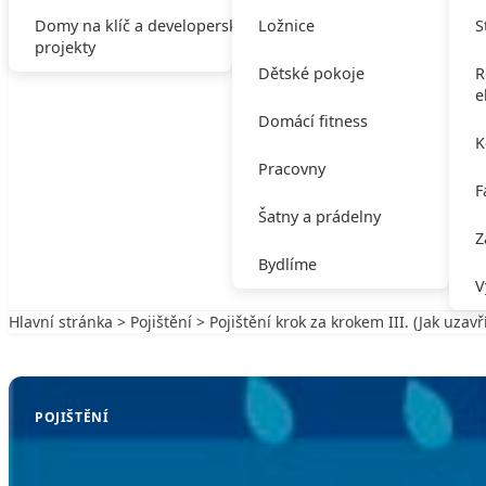
Domy na klíč a developerské
Ložnice
S
projekty
Dětské pokoje
R
e
Domácí fitness
K
Pracovny
F
Šatny a prádelny
Z
Bydlíme
V
Hlavní stránka
>
Pojištění
> Pojištění krok za krokem III. (Jak uzav
Zpět na Pojištění
POJIŠTĚNÍ