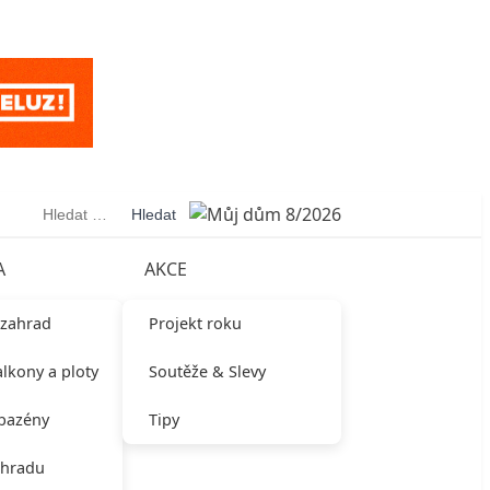
Vyhledávání
A
AKCE
 zahrad
Projekt roku
alkony a ploty
Soutěže & Slevy
 bazény
Tipy
ahradu