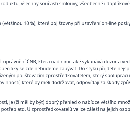
duktu, všechny součásti smlouvy, všeobecné i doplňkové 
většinou 10 %), které pojišťovny při uzavření on-line posky
ít oprávnění ČNB, která nad nimi také vykonává dozor a vede
ž specifiky se zde nebudeme zabývat. Do styku přijdete nej
řízeným pojišťovacím zprostředkovatelem, který spoluprac
ovinností, které by měli dodržovat, odpovídají za škody způs
tí, je (či měl by být) dobrý přehled o nabídce většího mno
 potřeb atd. U zprostředkovatelů velice záleží na jejich oso