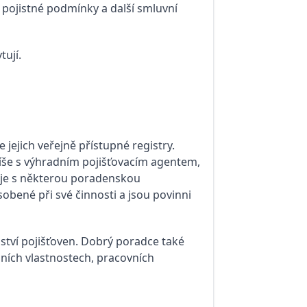
pojistné podmínky a další smluvní
tují.
 jejich veřejně přístupné registry.
spíše s výhradním pojišťovacím agentem,
uje s některou poradenskou
obené při své činnosti a jsou povinni
žství pojišťoven. Dobrý poradce také
bních vlastnostech, pracovních