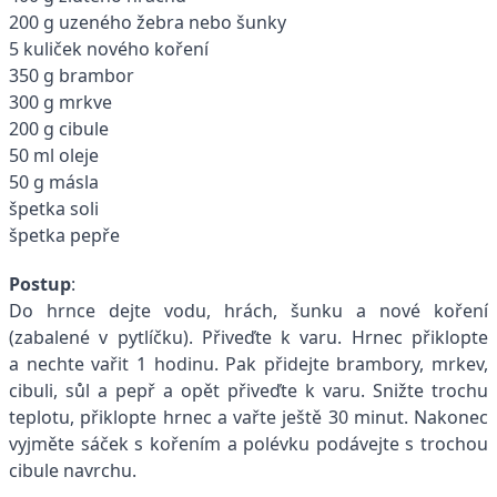
200 g uzeného žebra nebo šunky
5 kuliček nového koření
350 g brambor
300 g mrkve
200 g cibule
50 ml oleje
50 g másla
špetka soli
špetka pepře
Postup
:
Do hrnce dejte vodu, hrách, šunku a nové koření
(zabalené v pytlíčku). Přiveďte k varu. Hrnec přiklopte
a nechte vařit 1 hodinu. Pak přidejte brambory, mrkev,
cibuli, sůl a pepř a opět přiveďte k varu. Snižte trochu
teplotu, přiklopte hrnec a vařte ještě 30 minut. Nakonec
vyjměte sáček s kořením a polévku podávejte s trochou
cibule navrchu.