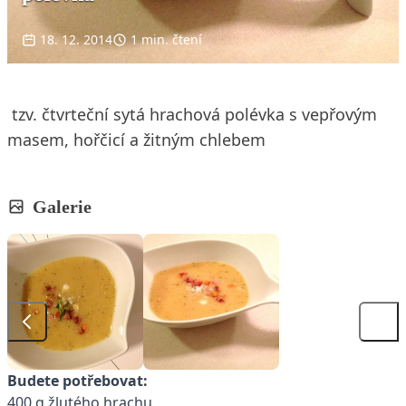
18. 12. 2014
1 min. čtení
tzv. čtvrteční sytá hrachová polévka s vepřovým
masem, hořčicí a žitným chlebem
Galerie
Budete potřebovat:
400 g žlutého hrachu