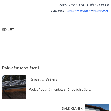
Zdroj:
FINSKO NA TALÍŘI by CREAM
CATERING:
www.crestcom.cz
;
www.yit.cz
SDÍLET
Facebook
X
LinkedIn
Email
Pokračujte ve čtení
PŘEDCHOZÍ ČLÁNEK
Podceňovaná montáž sněhových zábran
DALŠÍ ČLÁNEK