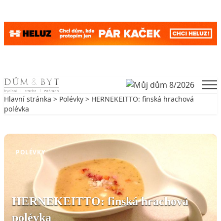
Skip to content
Men
Hlavní stránka
>
Polévky
> HERNEKEITTO: finská hrachová
polévka
Zpět na Polévky
POLÉVKY
HERNEKEITTO: finská hrachová
polévka